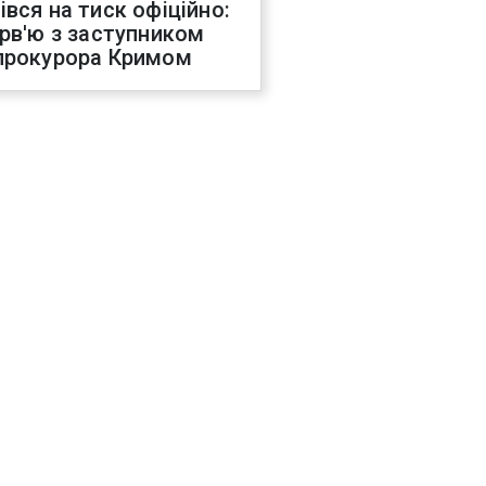
івся на тиск офіційно:
ерв'ю з заступником
прокурора Кримом