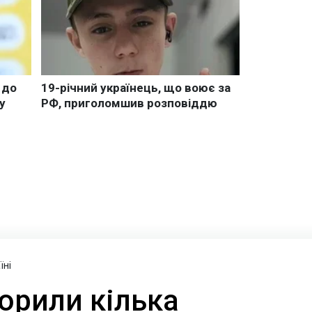
їні
орили кілька