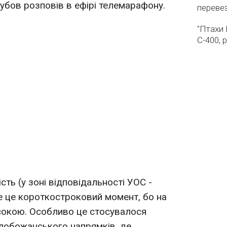
губов розповів в ефірі телемарафону.
переве
"Птахи 
С-400, 
ість (у зоні відповідальності УОС -
ле це короткостроковий момент, бо на
сокою. Особливо це стосувалося
лобожанського напрямків, де