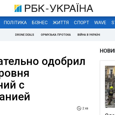
ПОЛІТИКА
БІЗНЕС
ЖИТТЯ
СПОРТ
WAVE
S
DRONE DEALS
ОРМУЗЬКА ПРОТОКА
ВІЙНА В УКРАЇНІ
НОВИ
ательно одобрил
ровня
ий с
анией
2 хв