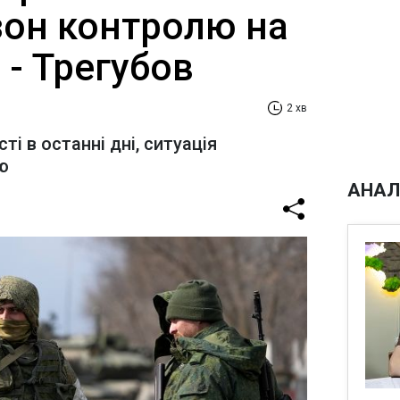
зон контролю на
 - Трегубов
2 хв
і в останні дні, ситуація
ю
АНАЛ