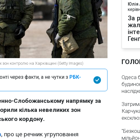
Юлія
керів
За р
жал
інт
Ген
ГОЛО
х зон контролю на Харківщині (Getty Images)
нті через факти, а не чутки з
РБК-
Одеса бе
будинок
наслідк
вденно-Слобожанському напрямку за
Затрима
ворили кілька невеликих зон
Карчука
ексклюз
ського кордону.
"Безкош
а
, про це речник угруповання
мільйон