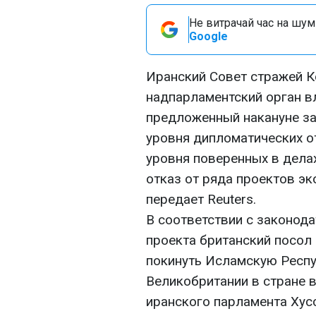
Не витрачай час на шум!
Google
Иранский Совет стражей К
надпарламентский орган в
предложенный накануне з
уровня дипломатических о
уровня поверенных в дела
отказ от ряда проектов э
передает Reuters.
В соответствии с законода
проекта британский посол
покинуть Исламскую Респу
Великобритании в стране 
иранского парламента Хус