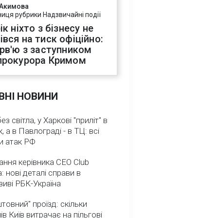
 Акимова
ниця рубрики Надзвичайні події
ік ніхто з бізнесу не
івся на тиск офіційно:
ерв'ю з заступником
прокурора Кримом
ВНІ НОВИНИ
з світла, у Харкові "приліт" в
, а в Павлограді - в ТЦ: всі
и атак РФ
ння керівника CEO Club
: нові деталі справи в
иві РБК-Україна
товний" проїзд: скільки
ів Київ витрачає на пільгові