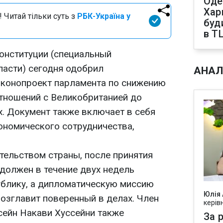
Оде
Харк
 Читай тільки суть з
РБК-Україна у
буд
в Т
онституции (специальный
ласти) сегодня одобрил
АНАЛ
аконопроект парламента по снижению
тношений с Великобританией до
х. Документ также включает в себя
кономического сотрудничества,
тельством страны, после принятия
 должен в течение двух недель
блику, а дипломатическую миссию
Юлія
возглавит поверенный в делах. Член
керів
сейн Накави Хуссейни также
За р