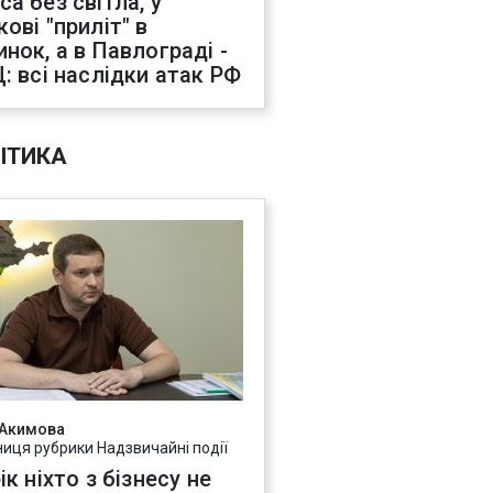
са без світла, у
ові "приліт" в
инок, а в Павлограді -
Ц: всі наслідки атак РФ
ІТИКА
 Акимова
ниця рубрики Надзвичайні події
ік ніхто з бізнесу не