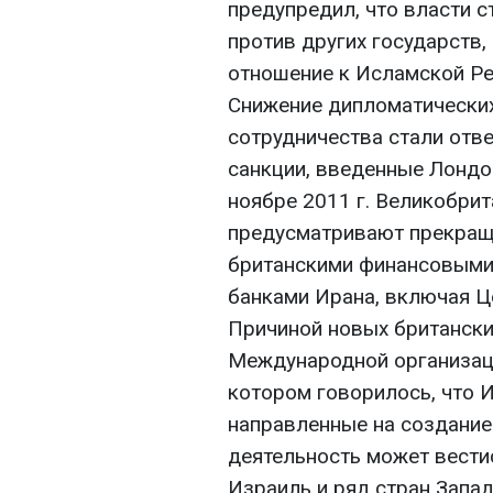
предупредил, что власти 
против других государств
отношение к Исламской Ре
Снижение дипломатических
сотрудничества стали отв
санкции, введенные Лондо
ноябре 2011 г. Великобри
предусматривают прекращ
британскими финансовыми
банками Ирана, включая Ц
Причиной новых британски
Международной организаци
котором говорилось, что И
направленные на создание
деятельность может вестис
Израиль и ряд стран Запа