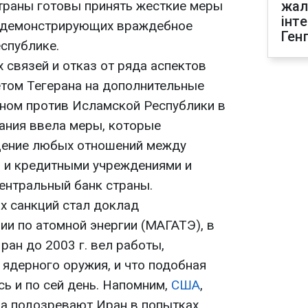
страны готовы принять жесткие меры
жал
інт
, демонстрирующих враждебное
Ген
спублике.
 связей и отказ от ряда аспектов
етом Тегерана на дополнительные
ном против Исламской Республики в
тания ввела меры, которые
ение любых отношений между
 и кредитными учреждениями и
ентральный банк страны.
х санкций стал доклад
и по атомной энергии (МАГАТЭ), в
ран до 2003 г. вел работы,
 ядерного оружия, и что подобная
ь и по сей день. Напомним,
США
,
да подозревают Иран в попытках