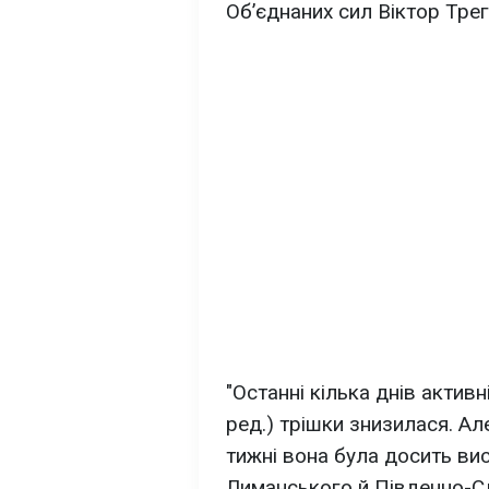
Об’єднаних сил Віктор Тре
"Останні кілька днів активн
ред.) трішки знизилася. А
тижні вона була досить ви
Лиманського й Південно-С