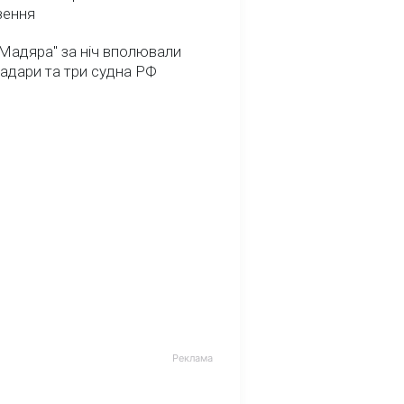
зення
Мадяра" за ніч вполювали
радари та три судна РФ