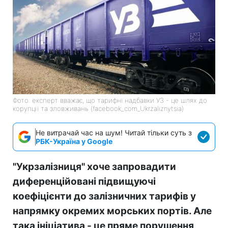
Фото: експерт вважає, що тарифні надбавки УЗ - це шлях до
корупції та зловживань (facebook_com_Ukrzaliznytsia)
Не витрачай час на шум! Читай тільки суть з
РБК-Україна у Google
"Укрзалізниця" хоче запровадити
диференційовані підвищуючі
коефіцієнти до залізничних тарифів у
напрямку окремих морських портів. Але
така ініціатива - це пряме порушення