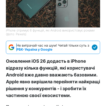
iPhone отримує 6 функцій, які Android використовує роками
(фото: Pexels)
Не витрачай час на шум! Читай тільки суть з
РБК-Україна у Google
Оновлення iOS 26 додасть в iPhone
відразу кілька функцій, які користувачі
Android вже давно вважають базовими.
Apple явно вирішила перейняти найкращі
рішення у конкурентів - і зробити їх
частиною своєї екосистеми.