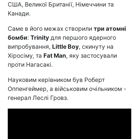
США, Великої Британії, Німеччини та
Канади.
Саме в його межах створили
три атомні
бомби
:
Trinity
для першого ядерного
випробування,
Little Boy
, скинуту на
Хіросіму, та
Fat Man
, яку застосували
проти Нагасакі.
Науковим керівником був Роберт
Оппенгеймер, а військовим очільником -
генерал Леслі Гровз.