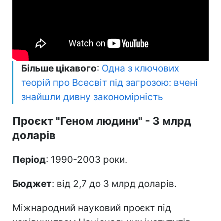
Більше цікавого
:
Одна з ключових
теорій про Всесвіт під загрозою: вчені
знайшли дивну закономірність
Проєкт "Геном людини" - 3 млрд
доларів
Період
: 1990-2003 роки.
Бюджет
: від 2,7 до 3 млрд доларів.
Міжнародний науковий проєкт під