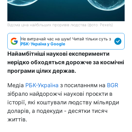
Відома ціна найбільших проривів людства (фото: Pexels)
Не витрачай час на шум! Читай тільки суть з
РБК-Україна у Google
Найамбітніші наукові експерименти
нерідко обходяться дорожче за космічні
програми цілих держав.
Медіа
РБК-Україна
з посиланням на
BGR
зібрало найдорожчі наукові проєкти в
історії, які коштували людству мільярди
доларів, а подекуди - десятки тисяч
життів.