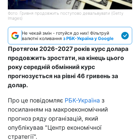
Фото: Гривня продовжить поступово девальвувати (Getty
Images)
Не чекай змін - готуйся до них! Фільтруй
валютні коливання
з РБК-Україна у Google
Протягом 2026-2027 років курс долара
продовжить зростати, на кінець цього
року середній обмінний курс
прогнозується на рівні 46 гривень за
долар.
Про це повідомляє
РБК-Україна
з
посиланням на макроекономічний
прогноз ряду організацій, який
опублікував "Центр економічної
стратегії".