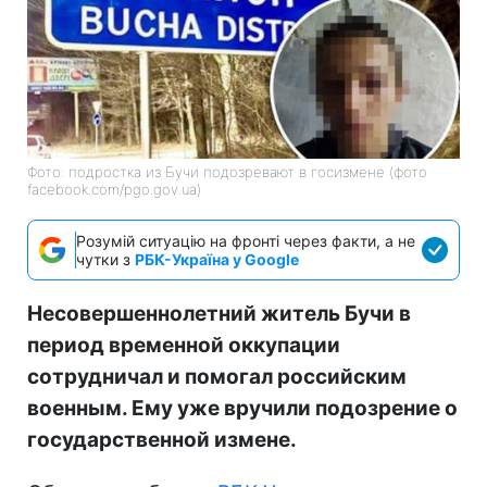
Фото: подростка из Бучи подозревают в госизмене (фото
facebook.com/pgo.gov.ua)
Розумій ситуацію на фронті через факти, а не
чутки з
РБК-Україна у Google
Несовершеннолетний житель Бучи в
период временной оккупации
сотрудничал и помогал российским
военным. Ему уже вручили подозрение о
государственной измене.