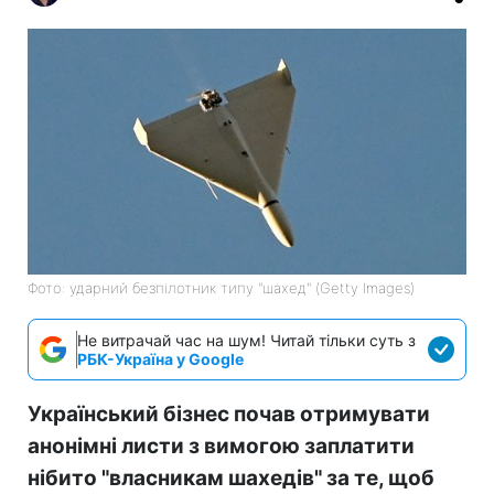
Фото: ударний безпілотник типу "шахед" (Getty Images)
Не витрачай час на шум! Читай тільки суть з
РБК-Україна у Google
Український бізнес почав отримувати
анонімні листи з вимогою заплатити
нібито "власникам шахедів" за те, щоб