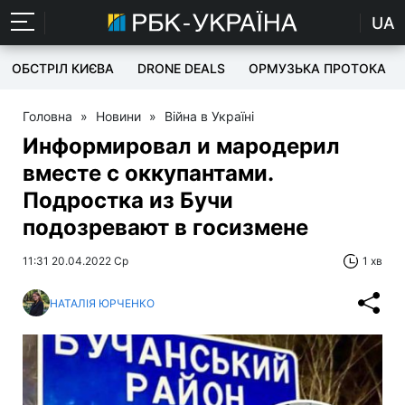
UA
ОБСТРІЛ КИЄВА
DRONE DEALS
ОРМУЗЬКА ПРОТОКА
Головна
»
Новини
»
Війна в Україні
Информировал и мародерил
вместе с оккупантами.
Подростка из Бучи
подозревают в госизмене
11:31 20.04.2022 Ср
1 хв
НАТАЛІЯ ЮРЧЕНКО