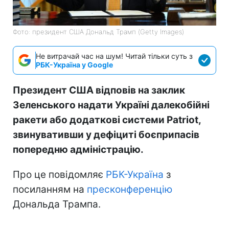
Фото: президент США Дональд Трамп (Getty Images)
Не витрачай час на шум! Читай тільки суть з
РБК-Україна у Google
Президент США відповів на заклик
Зеленського надати Україні далекобійні
ракети або додаткові системи Patriot,
звинувативши у дефіциті боєприпасів
попередню адміністрацію.
Про це повідомляє
РБК-Україна
з
посиланням на
пресконференцію
Дональда Трампа.