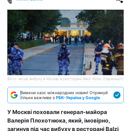
Фото: місце вибуху в Москві в ресторані Balzi Rossi (Скриншот)
Вимкни хаос міжнародних новин! Отримуй
тільки важливе з
РБК-Україна у Google
У Москві поховали генерал-майора
Валерія Плохотнюка, який, імовірно,
загинув під час вибуху в ресторані Balzi