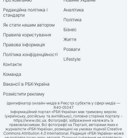
Редакційна політика і
Аналітика
стандарти
Політика
Як стати нашим автором
Бізнес
Правила користування
Життя
Правова інформація
Розваги
Політика конфіденційності
Lifestyle
Контакти
Команда
Вакансії в РБК-Україна
Розмістити рекламу
Ідентифікатор онлайн-медіа в Реєстрі суб’єктів у сфері медіа —
R40-05347
Інформаційний портал «РБК-Україна» має тримовну версію
(українську, російську та англійську), головна сторінка порталу -
https://www.rbc.ua
. Фотографії, зображення належать їх
правовласникам. Всі фотографії на Порталі, авторами яких є
журналісти «РБК-Україна», розміщені на умовах ліцензії Creative
Commons Attribution 4.0 International. Редакція «РБК-Україна» може
не поділяти точку зору авторів. Оціночні судження не підлягають