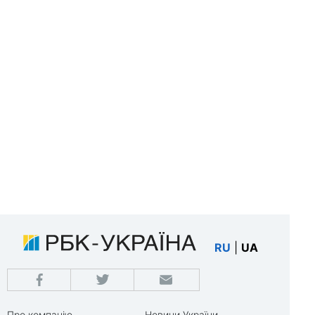
RU
|
UA
Про компанію
Новини України