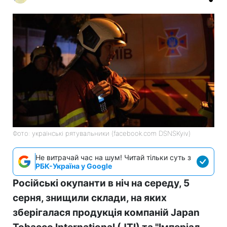
Фото: українські рятувальники (facebook.com DSNSKyiv)
Не витрачай час на шум! Читай тільки суть з
РБК-Україна у Google
Російські окупанти в ніч на середу, 5
серня, знищили склади, на яких
зберігалася продукція компаній Japan