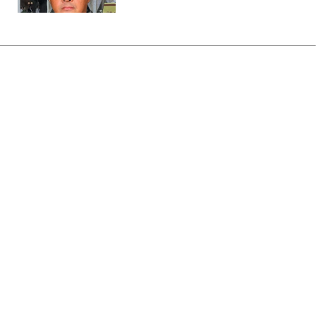
Головна
»
Бізнес
»
Економіка
Зеленський доручив
підготувати спеціальну
санкційну операцію проти РФ
19:29 06.08.2026 Чт
2 хв
Україна продовжить обмеження
російського ВПК
ОЛЕНА БДЖОЛА