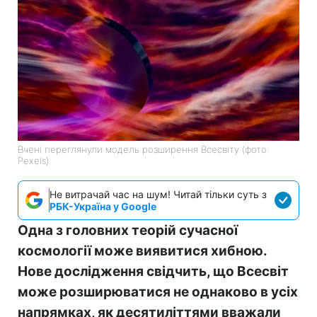
Вчені переглянули модель розширення Всесвіту (фото:
Pexels)
Не витрачай час на шум! Читай тільки суть з
РБК-Україна у Google
Одна з головних теорій сучасної
космології може виявитися хибною.
Нове дослідження свідчить, що Всесвіт
може розширюватися не однаково в усіх
напрямках, як десятиліттями вважали