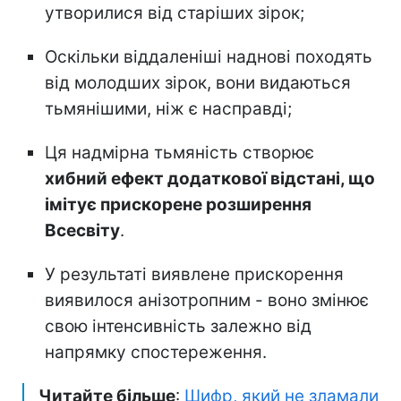
утворилися від старіших зірок;
Оскільки віддаленіші наднові походять
від молодших зірок, вони видаються
тьмянішими, ніж є насправді;
Ця надмірна тьмяність створює
хибний ефект додаткової відстані, що
імітує прискорене розширення
Всесвіту
.
У результаті виявлене прискорення
виявилося анізотропним - воно змінює
свою інтенсивність залежно від
напрямку спостереження.
Читайте більше
:
Шифр, який не зламали