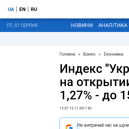
UA
EN
RU
НОВИНИ
АНАЛІТИКА
ПТ, 07 СЕРПНЯ
Головна
»
Бізнес
»
Економіка
Индекс "Ук
на открыти
1,27% - до 
12:07 15.11.2011 Вт
Не витрачай час на шум!