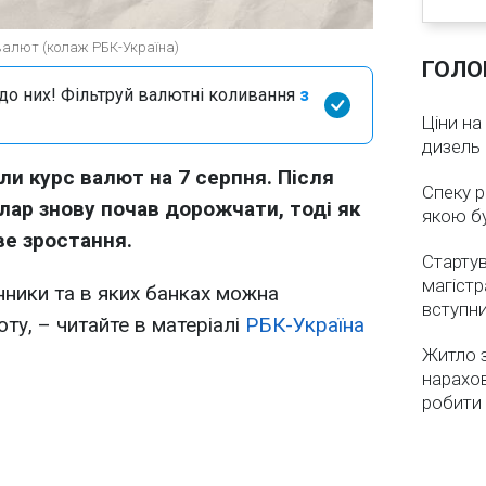
 валют (колаж РБК-Україна)
ГОЛО
я до них! Фільтруй валютні коливання
з
Ціни на
дизель 
ли курс валют на 7 серпня. Після
Спеку р
лар знову почав дорожчати, тоді як
якою бу
е зростання.
Стартув
магістр
нники та в яких банках можна
вступн
ту, – читайте в матеріалі
РБК-Україна
Житло з
нарахо
робити