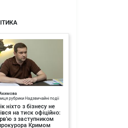
ІТИКА
 Акимова
ниця рубрики Надзвичайні події
ік ніхто з бізнесу не
івся на тиск офіційно:
ерв'ю з заступником
прокурора Кримом