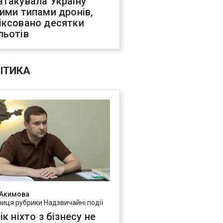
атакувала Україну
ними типами дронів,
іксовано десятки
льотів
ІТИКА
 Акимова
ниця рубрики Надзвичайні події
ік ніхто з бізнесу не