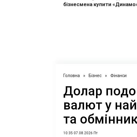
Головна
»
Бізнес
»
Фінанси
Долар подо
валют у на
та обмінник
10:35 07.08.2026 Пт