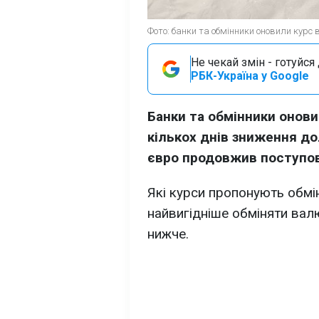
Фото: банки та обмінники оновили курс
Не чекай змін - готуйс
РБК-Україна у Google
Банки та обмінники онови
кількох днів зниження до
євро продовжив поступов
Які курси пропонують обмі
найвигідніше обміняти валю
нижче.