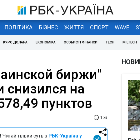
ПОЛІТИКА
БІЗНЕС
ЖИТТЯ
СПОРТ
WAVE
S
КУРС ДОЛАРА
ЕКОНОМІКА
ОСОБИСТІ ФІНАНСИ
TECH
MILTECH
НОВИ
раинской биржи"
и снизился на
1578,49 пунктов
1 хв
 Читай тільки суть з
РБК-Україна у