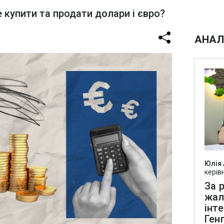
 купити та продати долари і євро?
АНАЛ
Юлія
керів
За р
жал
інт
Ген