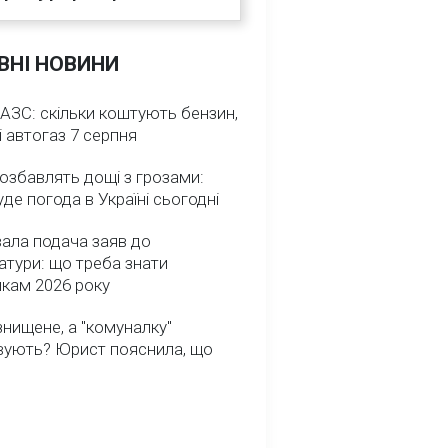
ВНІ НОВИНИ
 АЗС: скільки коштують бензин,
і автогаз 7 серпня
озбавлять дощі з грозами:
де погода в Україні сьогодні
ала подача заяв до
атури: що треба знати
икам 2026 року
нищене, а "комуналку"
вують? Юрист пояснила, що