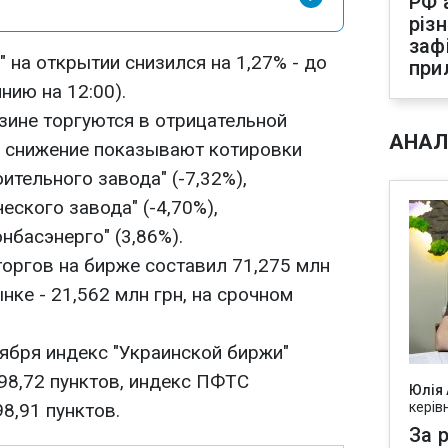
РФ 
різ
заф
 на открытии снизился на 1,27% - до
при
нию на 12:00).
зине торгуются в отрицательной
АНАЛ
е снижение показывают котировки
ительного завода" (-7,32%),
еского завода" (-4,70%),
онбасэнерго" (3,86%).
оргов на бирже составил 71,275 млн
нке - 21,562 млн грн, на срочном
ября индекс "Украинской биржи"
598,72 пунктов, индекс ПФТС
Юлія
8,91 пунктов.
керів
За р