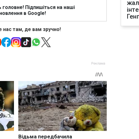
жал
ь головне! Підпишіться на наші
інт
новлення в Google!
Ген
 нас там, де вам зручно!