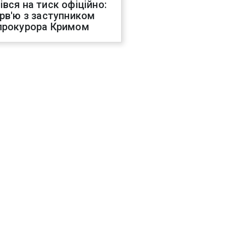
івся на тиск офіційно:
ерв'ю з заступником
прокурора Кримом