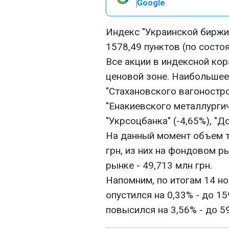
Google
Индекс "Украинской биржи"
1578,49 пунктов (по состоя
Все акции в индексной кор
ценовой зоне. Наибольше
"Стахановского вагоностро
"Енакиевского металлургич
"Укрсоцбанка" (-4,65%), "Д
На данный момент объем т
грн, из них на фондовом ры
рынке - 49,713 млн грн.
Напомним, по итогам 14 но
опустился на 0,33% - до 1
повысился на 3,56% - до 59