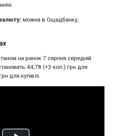
ннях.
валюту:
можна в Ощадбанку,
ах
 станом на ранок 7 серпня середній
тановить 44,78 (+3 коп.) грн для
грн для купівлі.