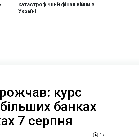
рожчав: курс
йбільших банках
ах 7 серпня
3 хв