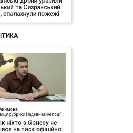
аїнські дрони уразили
ський та Сизранський
, спалахнули пожежі
ІТИКА
 Акимова
ниця рубрики Надзвичайні події
ік ніхто з бізнесу не
івся на тиск офіційно: