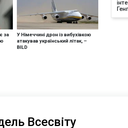
інт
Ген
дель Всесвіту