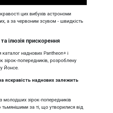
кравості цих вибухів астрономи
их, а за червоним зсувом - швидкість
 та ілюзія прискорення
 каталог наднових Pantheon+ і
ік зірок-попередників, розроблену
у Йонсе.
на яскравість наднових залежить
 з молодших зірок-попередників
 тьмянішими за ті, що утворилися від