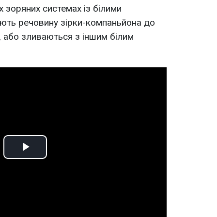
х зоряних системах із білими
ають речовину зірки-компаньйона до
, або зливаються з іншим білим
Play
Video