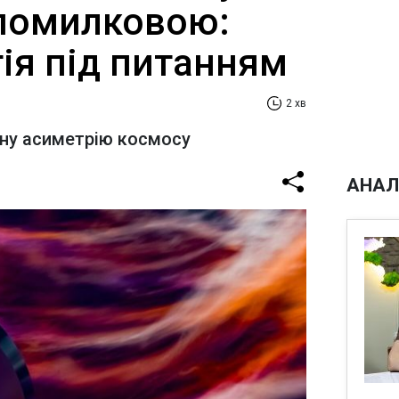
помилковою:
ія під питанням
2 хв
ану асиметрію космосу
АНАЛ