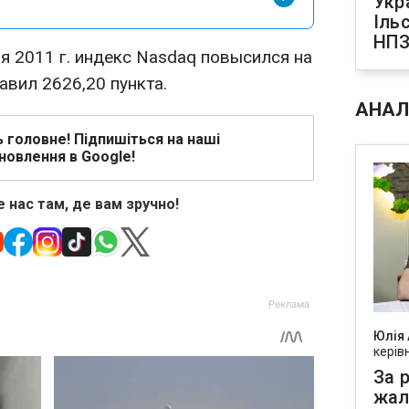
Укр
Іль
НПЗ
я 2011 г. индекс Nasdaq повысился на
тавил 2626,20 пункта.
АНАЛ
ь головне! Підпишіться на наші
новлення в Google!
 нас там, де вам зручно!
Юлія
керів
За р
жал