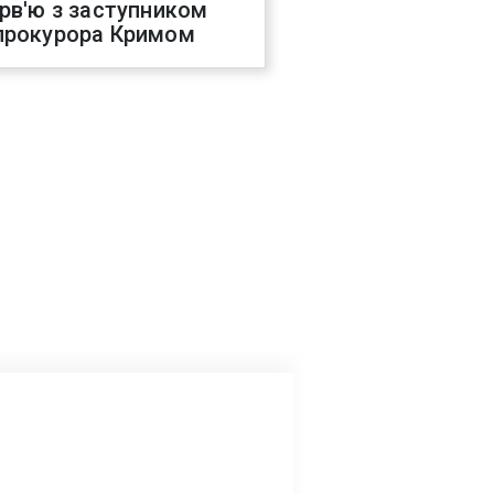
ерв'ю з заступником
прокурора Кримом