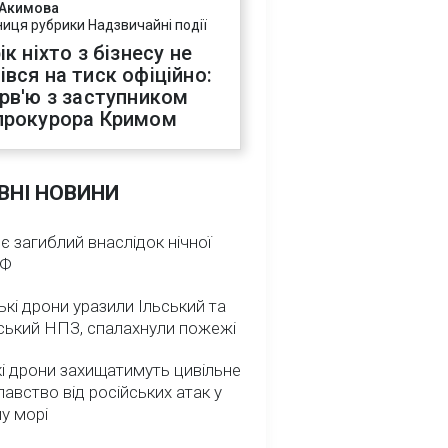
 Акимова
ниця рубрики Надзвичайні події
ік ніхто з бізнесу не
івся на тиск офіційно:
ерв'ю з заступником
прокурора Кримом
ВНІ НОВИНИ
 є загиблий внаслідок нічної
РФ
ькі дрони уразили Ільський та
ський НПЗ, спалахнули пожежі
і дрони захищатимуть цивільне
авство від російських атак у
у морі