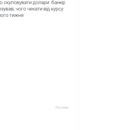
о скуповувати долари: банкір
зував, чого чекати від курсу
ного тижня