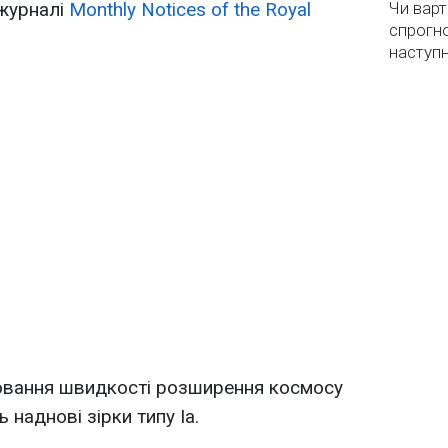
 журналі
Monthly Notices of the Royal
Чи варт
спрогно
наступ
рювання швидкості розширення космосу
наднові зірки типу Ia.