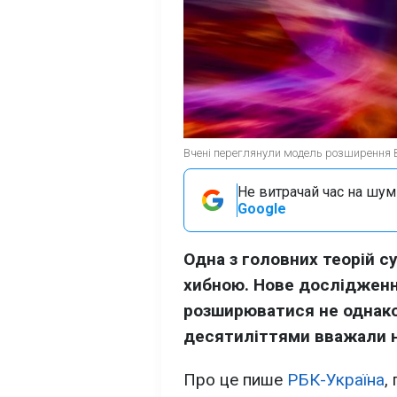
Вчені переглянули модель розширення Вс
Не витрачай час на шум!
Google
Одна з головних теорій с
хибною. Нове дослідженн
розширюватися не однаков
десятиліттями вважали н
Про це пише
РБК-Україна
,