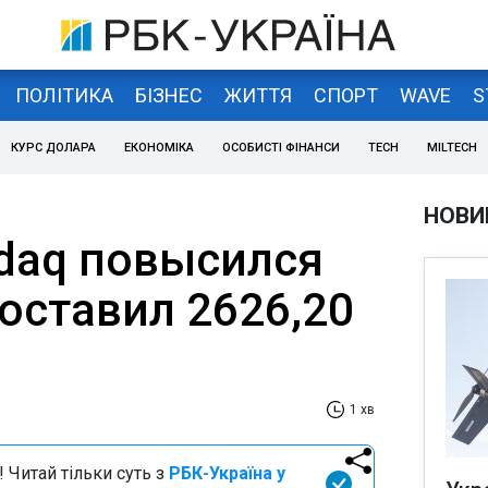
ПОЛІТИКА
БІЗНЕС
ЖИТТЯ
СПОРТ
WAVE
S
КУРС ДОЛАРА
ЕКОНОМІКА
ОСОБИСТІ ФІНАНСИ
TECH
MILTECH
НОВИ
daq повысился
составил 2626,20
1 хв
 Читай тільки суть з
РБК-Україна у