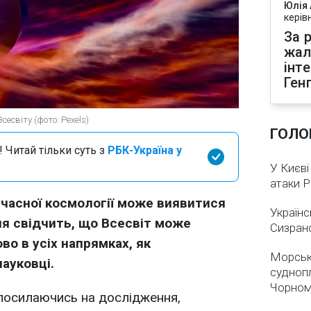
Юлія
керів
За р
жал
інт
Ген
есвіту (фото: Pexels)
ГОЛО
 Читай тільки суть з
РБК-Україна у
У Києві
атаки 
учасної космології може виявитися
Українс
я свідчить, що Всесвіт може
Сизран
о в усіх напрямках, як
Морськ
ауковці.
суднопл
Чорном
 посилаючись на дослідження,