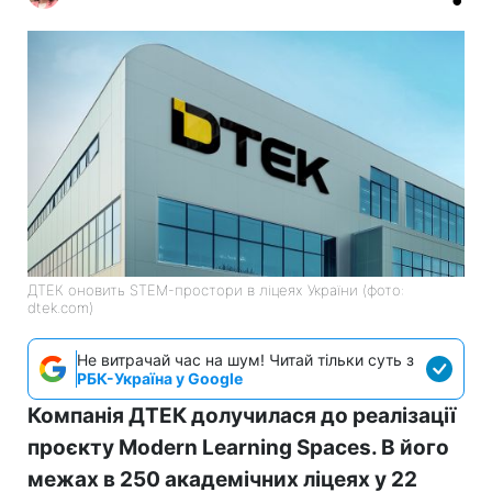
ДТЕК оновить STEM-простори в ліцеях України (фото:
dtek.com)
Не витрачай час на шум! Читай тільки суть з
РБК-Україна у Google
Компанія ДТЕК долучилася до реалізації
проєкту Modern Learning Spaces. В його
межах в 250 академічних ліцеях у 22