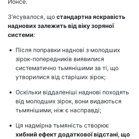
Йонсе.
З'ясувалося, що
стандартна яскравість
наднових залежить від віку зоряної
системи
:
Після поправки наднові з молодших
зірок-попередників виявилися
систематично тьмянішими за ті, що
утворилися від старіших зірок;
Оскільки віддаленіші наднові походять
від молодших зірок, вони видаються
тьмянішими, ніж є насправді;
Ця надмірна тьмяність створює
хибний ефект додаткової відстані, що