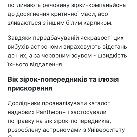
поглинають речовину зірки-компаньйона
до досягнення критичної маси, або
зливаються з іншим білим карликом.
Завдяки передбачуваній яскравості цих
вибухів астрономи вираховують відстань
до них, а за червоним зсувом - швидкість
їхнього віддалення.
Вік зірок-попередників та ілюзія
прискорення
Дослідники проаналізували каталог
наднових Pantheon+ і застосували
поправку на вік зірок-попередників,
розроблену астрономами з Університету