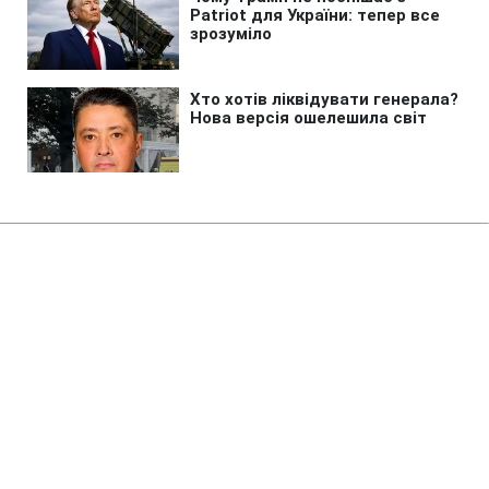
Головна
»
Бізнес
»
Енергетика
Сербія виділить 2 млн євро для
підтримки енергетики України, -
Зеленський
19:09 08.08.2026 Сб
1 хв
Сербія також долучиться до відбудови
одного з постраждалих міст України