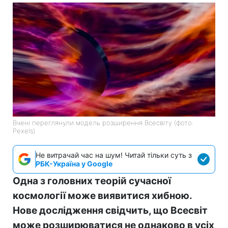
Вчені переглянули модель розширення Всесвіту (фото:
Pexels)
Не витрачай час на шум! Читай тільки суть з
РБК-Україна у Google
Одна з головних теорій сучасної
космології може виявитися хибною.
Нове дослідження свідчить, що Всесвіт
може розширюватися не однаково в усіх