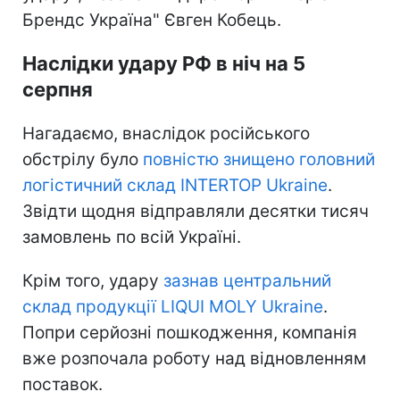
Брендс Україна" Євген Кобець.
Наслідки удару РФ в ніч на 5
серпня
Нагадаємо, внаслідок російського
обстрілу було
повністю знищено головний
логістичний склад INTERTOP Ukraine
.
Звідти щодня відправляли десятки тисяч
замовлень по всій Україні.
Крім того, удару
зазнав центральний
склад продукції LIQUI MOLY Ukraine
.
Попри серйозні пошкодження, компанія
вже розпочала роботу над відновленням
поставок.