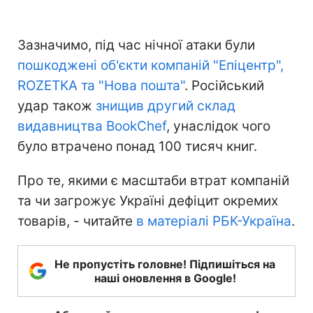
Зазначимо, під час нічної атаки були
пошкоджені об'єкти компаній "Епіцентр",
ROZETKA та "Нова пошта"
. Російський
удар також
знищив другий склад
видавництва BookChef
, унаслідок чого
було втрачено понад 100 тисяч книг.
Про те, якими є масштаби втрат компаній
та чи загрожує Україні дефіцит окремих
товарів, - читайте
в матеріалі РБК-Україна
.
Не пропустіть головне! Підпишіться на
наші оновлення в Google!