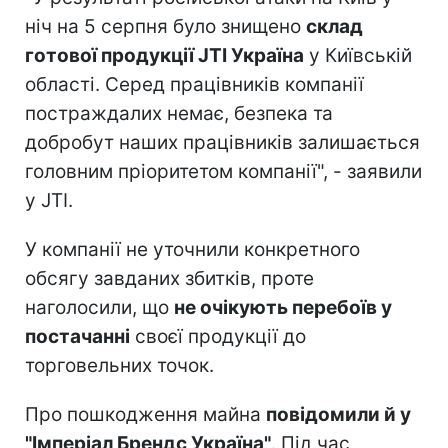
ніч на 5 серпня було знищено
склад
готової продукції JTI Україна
у Київській
області. Серед працівників компанії
постраждалих немає, безпека та
добробут наших працівників залишається
головним пріоритетом компанії", - заявили
у JTI.
У компанії не уточнили конкретного
обсягу завданих збитків, проте
наголосили, що
не очікують перебоїв у
постачанні
своєї продукції до
торговельних точок.
Про пошкодження майна
повідомили й у
"Імперіал Брендс Україна"
. Під час