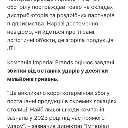
обстрілу постраждав товар на складах
дистриб'юторів та роздрібних партнерів
підприємства. Наразі достеменно
невідомо, чи йдеться про ті самі
логістичні об'єкти, де згоріла продукція
JTI.
Компанія Imperial Brands оцінює завдані
збитки від останніх ударів у десятки
мільйонів гривень
.
"Це викликало короткотермінові збої у
постачанні продукції в окремих локаціях
столиці. Найбільшої шкоди компанія
зазнала у 2023 році під час прямого
удару", - зазначив директор "Імперіал