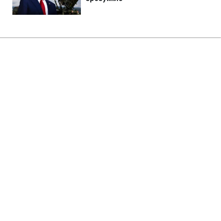
Головна
»
Бізнес
»
Економіка
Зеленський доручив
підготувати спеціальну
санкційну операцію проти РФ
19:29 06.08.2026 Чт
2 хв
Україна продовжить обмеження
російського ВПК
ОЛЕНА БДЖОЛА