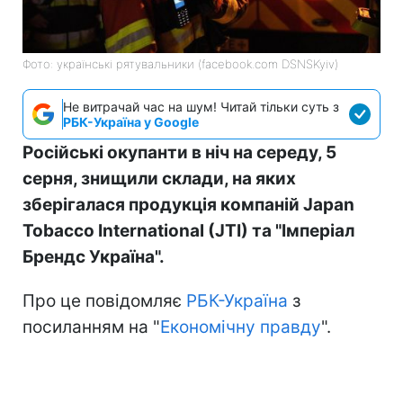
Фото: українські рятувальники (facebook.com DSNSKyiv)
Не витрачай час на шум! Читай тільки суть з
РБК-Україна у Google
Російські окупанти в ніч на середу, 5
серня, знищили склади, на яких
зберігалася продукція компаній Japan
Tobacco International (JTI) та "Імперіал
Брендс Україна".
Про це повідомляє
РБК-Україна
з
посиланням на "
Економічну правду
".