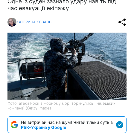
Одне із суден зазнало удару навіть під
час евакуації екіпажу
КАТЕРИНА КОВАЛЬ
Фото: атаки Росії в Чорному морі торкнулись і німецьких
компаній (Getty Images)
Не витрачай час на шум! Читай тільки суть з
РБК-Україна у Google