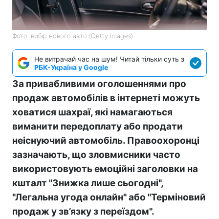
Фото: вибір нового авто (Getty Images)
Не витрачай час на шум! Читай тільки суть з
РБК-Україна у Google
За привабливими оголошеннями про
продаж автомобілів в інтернеті можуть
ховатися шахраї, які намагаються
виманити передоплату або продати
неіснуючий автомобіль. Правоохоронці
зазначають, що зловмисники часто
використовують емоційні заголовки на
кшталт "Знижка лише сьогодні",
"Легальна угода онлайн" або "Терміновий
продаж у зв’язку з переїздом".