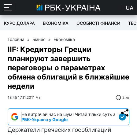
UA
КУРС ДОЛАРА
ЕКОНОМІКА
ОСОБИСТІ ФІНАНСИ
TEC
Головна
»
Бізнес
»
Економіка
IIF: Кредиторы Греции
планируют завершить
переговоры о параметрах
обмена облигаций в ближайшие
недели
18:45 17.11.2011 Чт
2 хв
Не витрачай час на шум! Читай тільки суть з
РБК-Україна у Google
Держатели греческих гособлигаций