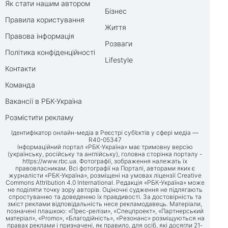
Як стати нашим автором
Бізнес
Правила користування
Життя
Правова інформація
Розваги
Політика конфіденційності
Lifestyle
Контакти
Команда
Вакансії в РБК-Україна
Розмістити рекламу
Ідентифікатор онлайн-медіа в Реєстрі суб’єктів у сфері медіа —
R40-05347
Інформаційний портал «РБК-Україна» має тримовну версію
(українську, російську та англійську), головна сторінка порталу -
https://www.rbc.ua
. Фотографії, зображення належать їх
правовласникам. Всі фотографії на Порталі, авторами яких є
журналісти «РБК-Україна», розміщені на умовах ліцензії Creative
Commons Attribution 4.0 International. Редакція «РБК-Україна» може
не поділяти точку зору авторів. Оціночні судження не підлягають
спростуванню та доведенню їх правдивості. За достовірність та
зміст реклами відповідальність несе рекламодавець. Матеріали,
позначені плашкою: «Прес-релізи», «Спецпроект», «Партнерський
матеріал», «Promo», «Благодійність», «Резонанс» розміщуються на
правах реклами і призначені, як правило, для осіб, які досягли 21-