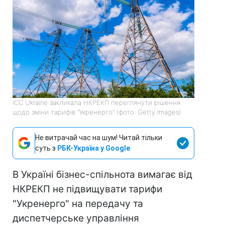
ICC Ukraine закликала НКРЕКП переглянути рішення
щодо зміни тарифів "Укренерго" (фото: Getty Images)
Не витрачай час на шум! Читай тільки
суть з
РБК-Україна у Google
В Україні бізнес-спільнота вимагає від
НКРЕКП не підвищувати тарифи
"Укренерго" на передачу та
диспетчерське управління