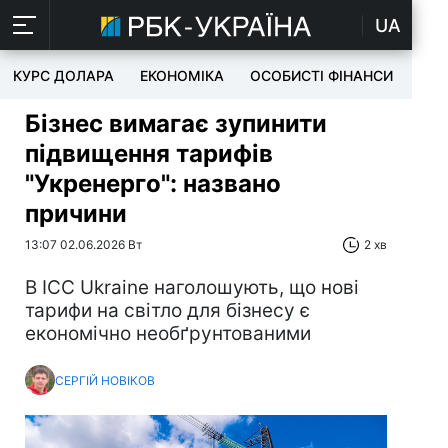
UA
КУРС ДОЛАРА
ЕКОНОМІКА
ОСОБИСТІ ФІНАНСИ
TEC
Бізнес вимагає зупинити
підвищення тарифів
"Укренерго": названо
причини
13:07 02.06.2026 Вт
2 хв
В ICC Ukraine наголошують, що нові
тарифи на світло для бізнесу є
економічно необґрунтованими
СЕРГІЙ НОВІКОВ