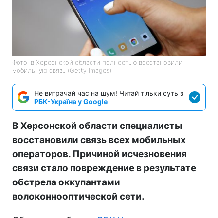
Фото: в Херсонской области полностью восстановили
мобильную связь (Getty Images)
Не витрачай час на шум! Читай тільки суть з
РБК-Україна у Google
В Херсонской области специалисты
восстановили связь всех мобильных
операторов. Причиной исчезновения
связи стало повреждение в результате
обстрела оккупантами
волоконнооптической сети.