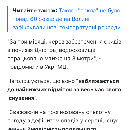
Читайте також
:
Такого "пекла" не було
понад 60 років: де на Волині
зафіксували нові температурні рекорди
"За три місяці, через забезпечення скидів
в пониззя Дністра, водосховище
спрацьоване майже на 3 метри", -
повідомили в УкрГМЦ.
Наголошується, що воно "
наближається
до найнижчих відміток за весь час свого
існування
".
"Зважаючи на прогнозовану спекотну
погоду з дефіцитом опадів у серпні, існує
значна
ймовірність подальшого