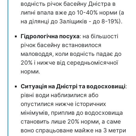
водність річок басейну Дністра в
липні впала вже до 10-40% норми (а
на ділянці до Заліщиків - до 8-19%).
Гідрологічна посуха
: на більшості
річок басейну встановилося
маловоддя, коли водність падає до
20% і нижче від середньомісячної
норми.
Ситуація на Дністрі та водосховищі
:
рівні води наблизилися або
опустилися нижче історичних
мінімумів, приплив до водосховища
становить лише 20% норми, а саме
воно спрацьоване майже на 3 метри