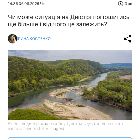
14:36 06.08.2026 Чт
3 хв
Чи може ситуація на Дністрі погіршитись
ще більше і від чого це залежить?
ІРИНА КОСТЕНКО
Рівень води в річках басейну Дністра відчутно впав (фото
ілюстративне: Getty Images)