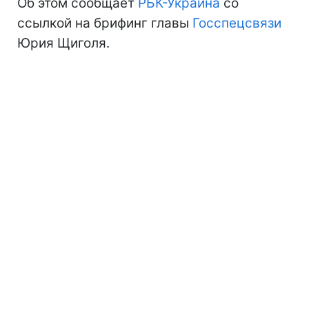
Об этом сообщает
РБК-Украина
со
ссылкой на брифинг главы
Госспецсвязи
Юрия Щиголя.