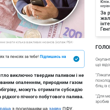
Юлія
керів
За р
жал
інт
Ген
овинні знати кілька важливих нюансів (колаж РБК-
ГОЛО
х та пенсіях за тебе!
Підпишись на
Окупант
що від
житло виключно твердим паливом і не
"Лякати
похолод
ованим опаленням, природним газом
бліц із
обігріву, можуть отримати субсидію
"Для ме
 рідкого пічного побутового палива.
зробив 
раїна
з посиланням на
заяву
ПФУ.