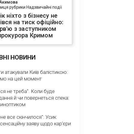
 Акимова
ниця рубрики Надзвичайні події
ік ніхто з бізнесу не
івся на тиск офіційно:
ерв'ю з заступником
прокурора Кримом
ВНІ НОВИНИ
и атакували Київ балістикою:
омо на цей момент
ся не треба". Коли буде
ання й чи повернеться спека:
 синоптиком
не все скінчилося": Усик
сенсаційну заяву щодо кар'єри