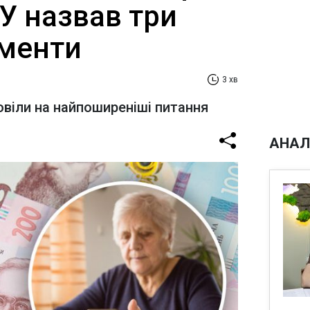
У назвав три
менти
3 хв
овіли на найпоширеніші питання
АНАЛ