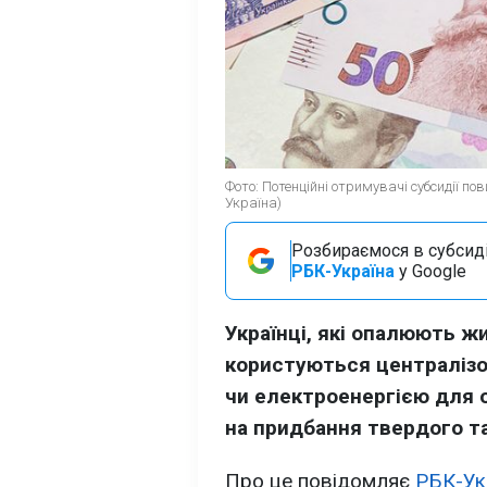
Фото: Потенційні отримувачі субсидії п
Україна)
Розбираємося в субсидія
РБК-Україна
у Google
Українці, які опалюють 
користуються централіз
чи електроенергією для 
на придбання твердого та
Про це повідомляє
РБК-Ук