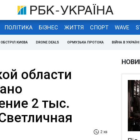
ПОЛІТИКА
БІЗНЕС
ЖИТТЯ
СПОРТ
WAVE
S
ОБСТРІЛ КИЄВА
DRONE DEALS
ОРМУЗЬКА ПРОТОКА
ВІЙНА В УКРАЇНІ
НОВИ
кой области
ано
ение 2 тыс.
 Светличная
2 хв