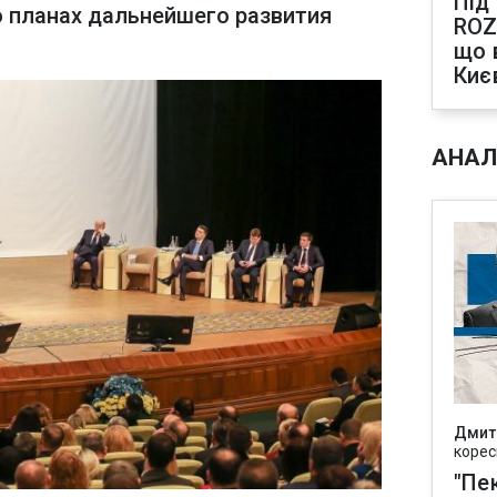
Під
о планах дальнейшего развития
ROZ
що 
Киє
АНАЛ
Дмит
корес
"Пек