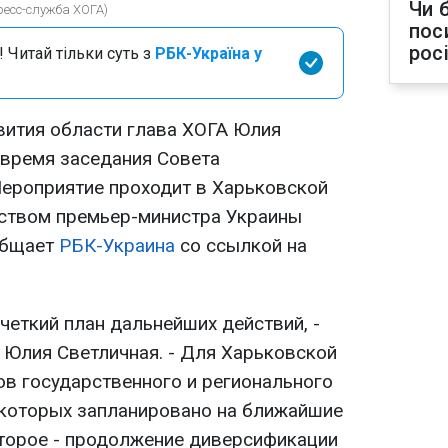
Чи 
ресс-служба ХОГА)
пос
рос
 Читай тільки суть з
РБК-Україна у
вития области глава ХОГА Юлия
 время заседания Совета
Мероприятие проходит в Харьковской
ьством премьер-министра Украины
общает
РБК-Украина
со ссылкой на
 четкий план дальнейших действий, -
 Юлия Светличная. - Для Харьковской
ов государственного и регионального
 которых запланировано на ближайшие
 Второе - продолжение диверсификации