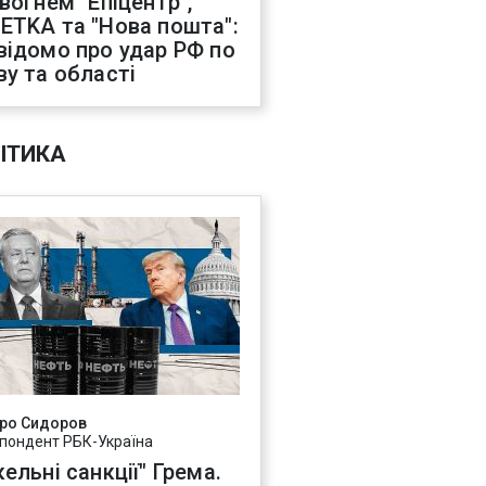
 вогнем "Епіцентр",
ETKA та "Нова пошта":
відомо про удар РФ по
ву та області
ІТИКА
ро Сидоров
пондент РБК-Україна
ельні санкції" Грема.