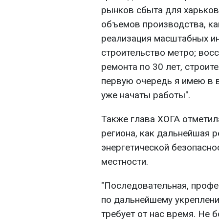
рынков сбыта для харьков
объемов производства, как
реализация масштабных ин
строительство метро; восс
ремонта по 30 лет, строит
первую очередь я имею в в
уже начаты работы".
Также глава ХОГА отметил
региона, как дальнейшая 
энергетической безопасно
местности.
"Последовательная, профе
по дальнейшему укреплению
требует от нас время. Не 