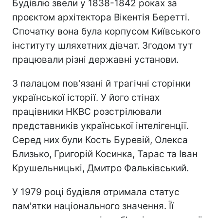
Будівлю звели у 1838-1842 роках за
проєктом архітектора Вікентія Беретті.
Спочатку вона була корпусом Київського
інституту шляхетних дівчат. Згодом тут
працювали різні державні установи.
З палацом пов'язані й трагічні сторінки
української історії. У його стінах
працівники НКВС розстрілювали
представників української інтелігенції.
Серед них були Кость Буревій, Олекса
Близько, Григорій Косинка, Тарас та Іван
Крушельницькі, Дмитро Фальківський.
У 1979 році будівля отримала статус
пам'ятки національного значення. Її