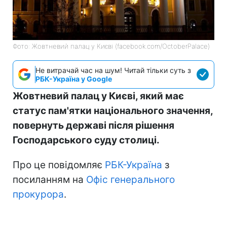
Фото: Жовтневий палац у Києві (facebook.com/OctoberPalace)
Не витрачай час на шум! Читай тільки суть з
РБК-Україна у Google
Жовтневий палац у Києві, який має
статус пам'ятки національного значення,
повернуть державі після рішення
Господарського суду столиці.
Про це повідомляє
РБК-Україна
з
посиланням на
Офіс генерального
прокурора
.