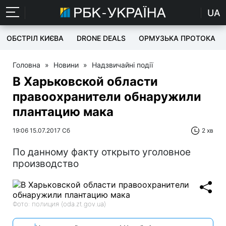
UA
ОБСТРІЛ КИЄВА
DRONE DEALS
ОРМУЗЬКА ПРОТОКА
Головна
»
Новини
»
Надзвичайні події
В Харьковской области
правоохранители обнаружили
плантацию мака
19:06 15.07.2017 Сб
2 хв
По данному факту открыто уголовное
производство
Фото: полиция (oda.zt.gov.ua)