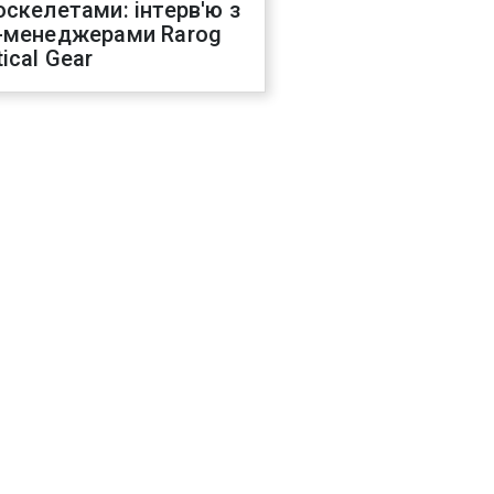
оскелетами: інтерв'ю з
-менеджерами Rarog
ical Gear