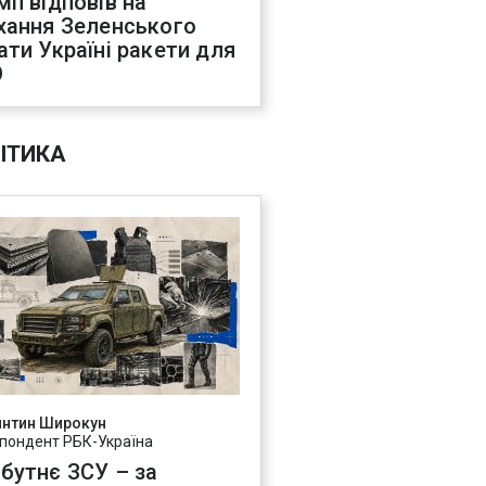
мп відповів на
хання Зеленського
ати Україні ракети для
О
ІТИКА
янтин Широкун
пондент РБК-Україна
бутнє ЗСУ – за