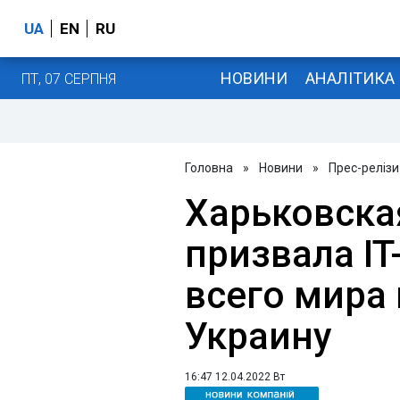
UA
EN
RU
НОВИНИ
АНАЛІТИКА
ПТ, 07 СЕРПНЯ
Головна
»
Новини
»
Прес-релізи
Харьковска
призвала I
всего мира
Украину
16:47 12.04.2022 Вт