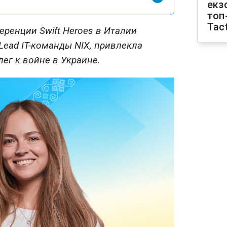
екз
топ
Tact
еренции Swift Heroes в Италии
 Lead IT-команды NIX, привлекла
ег к войне в Украине.