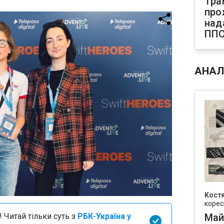
Тра
про
над
ПП
АНАЛ
Кост
корес
 Читай тільки суть з
РБК-Україна у
Май