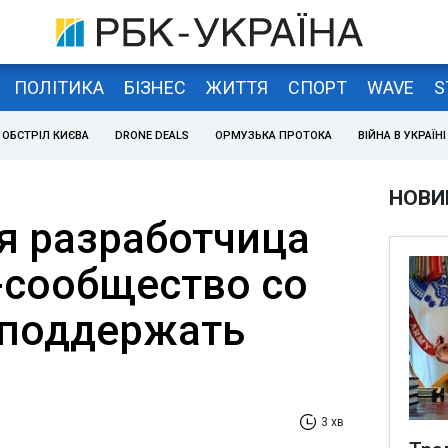
ПОЛІТИКА
БІЗНЕС
ЖИТТЯ
СПОРТ
WAVE
S
ОБСТРІЛ КИЄВА
DRONE DEALS
ОРМУЗЬКА ПРОТОКА
ВІЙНА В УКРАЇНІ
НОВИ
я разработчица
T-сообщество со
 поддержать
3 хв