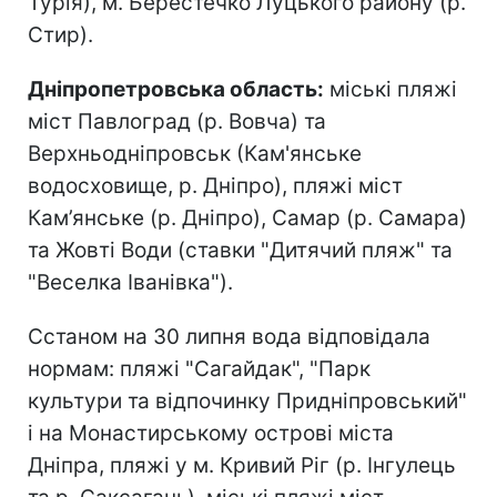
Турія), м. Берестечко Луцького району (р.
Стир).
Дніпропетровська область:
міські пляжі
міст Павлоград (р. Вовча) та
Верхньодніпровськ (Кам'янське
водосховище, р. Дніпро), пляжі міст
Кам’янське (р. Дніпро), Самар (р. Самара)
та Жовті Води (ставки "Дитячий пляж" та
"Веселка Іванівка").
Сстаном на 30 липня вода відповідала
нормам: пляжі "Сагайдак", "Парк
культури та відпочинку Придніпровський"
і на Монастирському острові міста
Дніпра, пляжі у м. Кривий Ріг (р. Інгулець