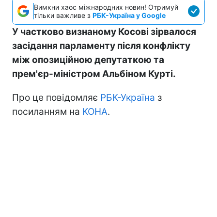
Вимкни хаос міжнародних новин! Отримуй
тільки важливе з
РБК-Україна у Google
У частково визнаному Косові зірвалося
засідання парламенту після конфлікту
між опозиційною депутаткою та
прем'єр-міністром Альбіном Курті.
Про це повідомляє
РБК-Україна
з
посиланням на
KOHA
.