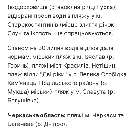
(водосховище (ставок) на річці Гуска);
відібрані проби води з пляжу у м.
Старокостянтинів (місце злиття річок
Случ та Ікопоть) ще опрацьовуються.
Станом на 30 липня вода відповідала
нормам: міський пляж в м. Ізяслав (р.
Горинь), пляжі міст Красилів, Нетішин;
пляж вілли "Дві ріки" у с. Велика Слобідка
Кам’янець-Подільського району (р.
Мукша) міський пляж у м. Славута (р.
Богушівка).
Черкаська область:
пляжі м. Черкаси та
Багачеве (р. Дніпро).