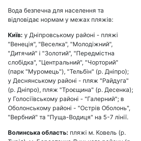
Вода безпечна для населення та
відповідає нормам у межах пляжів:
Київ:
у Дніпровському районі - пляжі
"Венеція", "Веселка", "Молодіжний",
"Дитячий" і "Золотий", "Передмістна
слобідка", "Центральний", "Чорторий"
(парк "Муромець"), "Тельбін" (р. Дніпро);
у Деснянському районі - пляж "Райдуга"
(р. Дніпро), пляж "Троєщина" (р. Десенка);
у Голосіївському районі - "Галерний"; в
Оболонському районі - "Острів Оболонь",
"Вербний" та "Пуща-Водиця" на 5-7 лінії.
Волинська область:
пляжі м. Ковель (р.