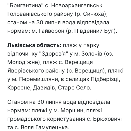
"Бригантина" с. Новоархангельськ
Голованівського району (р. Синюха);
станом на 30 липня вода відповідала
нормам: м. Гайворон (р. Південний Буг).
Львівська область:
пляж у парку
відпочинку "Здоров’я" у м. Золочів (оз.
Молодіжне), пляж с. Верещиця
Яворівського району (р. Верещиця), пляжі
у м. Перемишляни, в селищах Підберізці,
Коросне, Давидів, Старе Село.
Станом на 30 липня вода відповідала
нормам: пляжі у м. Моршин, пляжі
громадського користування с. Брюховичі
та с. Воля Гамулецька.