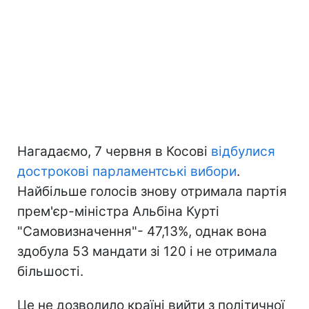
Нагадаємо, 7 червня в Косові
відбулися
дострокові парламентські вибори
.
Найбільше голосів знову отримала партія
прем'єр-міністра Альбіна Курті
"Самовизначення"- 47,13%, однак вона
здобула 53 мандати зі 120 і не отримала
більшості.
Це не дозволило країні вийти з політичної