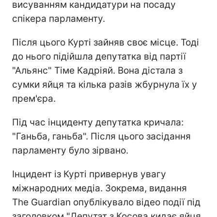
висуванням кандидатури на посаду
спікера парламенту.
Після цього Курті зайняв своє місце. Тоді
до нього підійшла депутатка від партії
"Альянс" Тіме Кадріяй. Вона дістала з
сумки яйця та кілька разів жбурнула їх у
прем'єра.
Під час інциденту депутатка кричала:
"Ганьба, ганьба". Після цього засідання
парламенту було зірвано.
Інцидент із Курті привернув увагу
міжнародних медіа. Зокрема, видання
The Guardian опублікувало відео події під
заголовком "Депутат з Косова кидає яйця