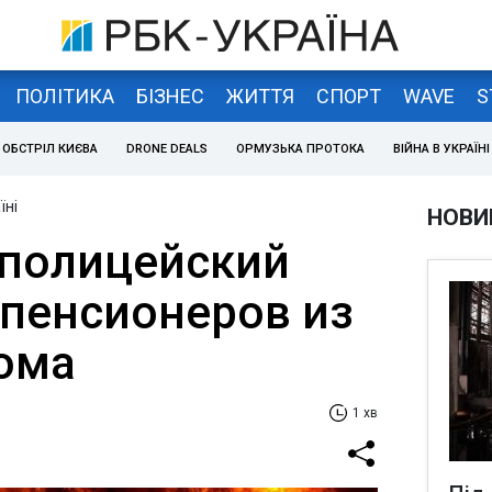
ПОЛІТИКА
БІЗНЕС
ЖИТТЯ
СПОРТ
WAVE
S
ОБСТРІЛ КИЄВА
DRONE DEALS
ОРМУЗЬКА ПРОТОКА
ВІЙНА В УКРАЇНІ
їні
НОВИ
 полицейский
 пенсионеров из
ома
1 хв