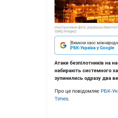
Ілюстративне фото: українські безпіло
(Getty Images)
Вимкни хаос міжнародн
РБК-Україна у Google
Атаки безпілотників на н
набирають системного хар
зупинились одразу два ве
Про це повідомляє
РБК-Ук
Times
.