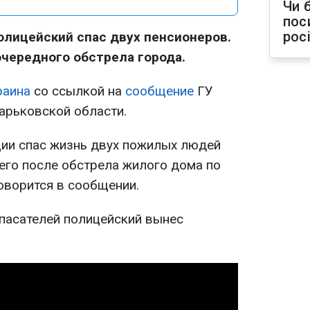
Чи 
пос
рос
олицейский спас двух пенсионеров.
очередного обстрела города.
раина
со ссылкой на
сообщение
ГУ
арьковской области.
ии спас жизнь двух пожилых людей
его после обстрела жилого дома по
говорится в сообщении.
пасателей полицейский вынес