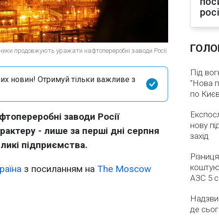
пос
рос
ГОЛО
тники продовжують уражати нафтопереробні заводи Росії
Під вог
их новин! Отримуй тільки важливе з
"Нова п
по Києв
Експос
афтопереробні заводи Росії
нову пі
актеру - лише за перші дні серпня
захід
ликі підприємства.
Різниця
коштуют
раїна
з посиланням на
The Moscow
АЗС 5 
Надзвич
де сьог