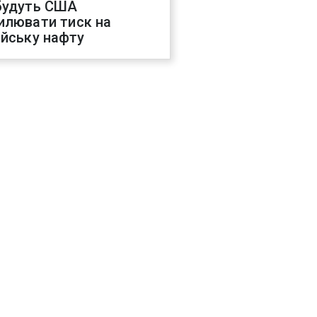
будуть США
илювати тиск на
ійську нафту