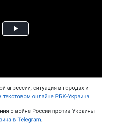
Play
Video
й агрессии, ситуация в городах и
в текстовом онлайне РБК-Украина
.
ия о войне России против Украины
аина в Telegram
.