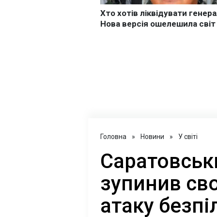
Головна
»
Новини
»
У світі
Саратовськ
зупинив св
атаку безпі