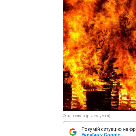
Фото: пожар (pixabay.com)
Розумій ситуацію на фро
Україна у Google