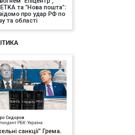
 вогнем "Епіцентр",
ETKA та "Нова пошта":
відомо про удар РФ по
ву та області
ІТИКА
ро Сидоров
пондент РБК-Україна
ельні санкції" Грема.