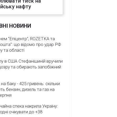
илювати тиск на
ійську нафту
ВНІ НОВИНИ
нем "Епіцентр", ROZETKA та
ошта": що відомо про удар РФ
у та області
лу в США Стефанішиній вручили
дозру та обирають запобіжний
 на баку - 425 гривень: скільки
ь бензин, дизель та газ на
серпня
айна спека накрила Україну:
одні очікувати до +38