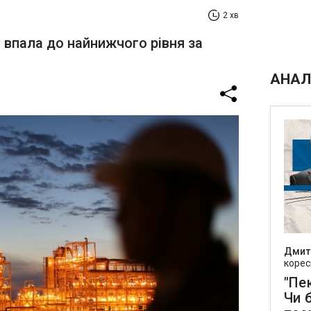
2 хв
і впала до найнижчого рівня за
АНАЛ
Дмит
корес
"Пек
Чи 