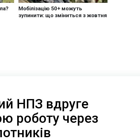
ий НПЗ вдруге
ою роботу через
лотників