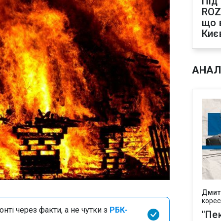
Під
ROZ
що 
Киє
АНАЛ
Дмит
корес
нті через факти, а не чутки з
РБК-
"Пек