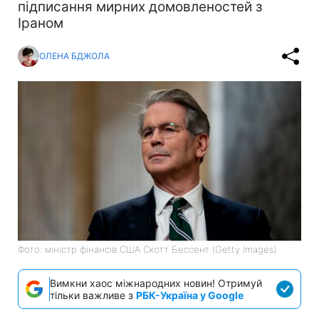
підписання мирних домовленостей з
Іраном
ОЛЕНА БДЖОЛА
Фото: міністр фінансів США Скотт Бессент (Getty Images)
Вимкни хаос міжнародних новин! Отримуй
тільки важливе з
РБК-Україна у Google