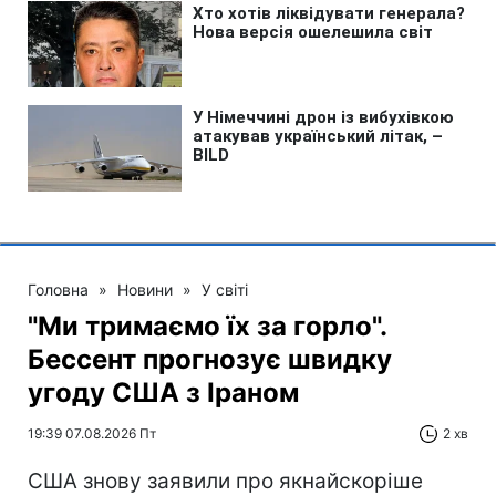
Головна
»
Новини
»
У світі
"Ми тримаємо їх за горло".
Бессент прогнозує швидку
угоду США з Іраном
19:39 07.08.2026 Пт
2 хв
США знову заявили про якнайскоріше