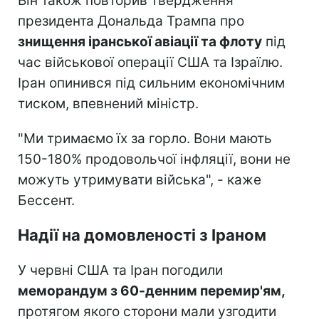
Він також повторив твердження
президента Дональда Трампа про
знищення іранської авіації та флоту
під
час військової операції США та Ізраїлю.
Іран опинився під сильним економічним
тиском, впевнений міністр.
"Ми тримаємо їх за горло. Вони мають
150-180% продовольчої інфляції, вони не
можуть утримувати війська", - каже
Бессент.
Надії на домовленості з Іраном
У червні США та Іран погодили
меморандум з 60-денним перемир'ям,
протягом якого сторони мали узгодити