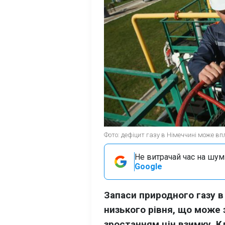
Фото: дефіцит газу в Німеччині може впл
Не витрачай час на шум!
Google
Запаси природного газу в
низького рівня, що може
зростанням цін взимку. К