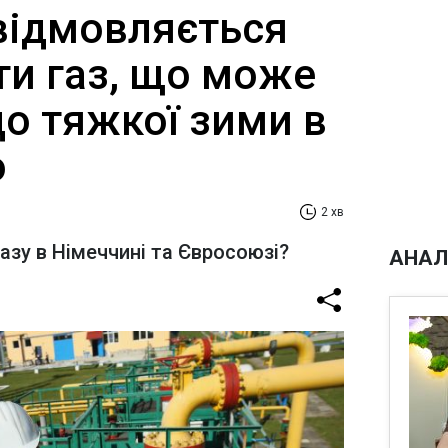
відмовляється
ти газ, що може
о тяжкої зими в
o
2 хв
азу в Німеччині та Євросоюзі?
АНАЛ