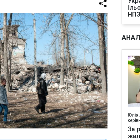
Укр
Іль
НПЗ
АНАЛ
Юлія
керів
За р
жал