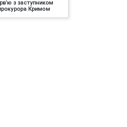
ерв'ю з заступником
прокурора Кримом