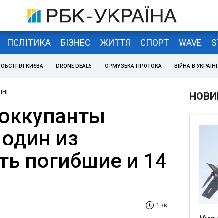
ПОЛІТИКА
БІЗНЕС
ЖИТТЯ
СПОРТ
WAVE
S
ОБСТРІЛ КИЄВА
DRONE DEALS
ОРМУЗЬКА ПРОТОКА
ВІЙНА В УКРАЇНІ
їні
НОВИ
 оккупанты
 один из
ть погибшие и 14
1 хв