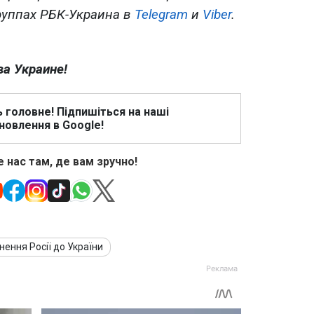
руппах РБК-Украина в
Telegram
и
Viber
.
ва Украине!
ь головне! Підпишіться на наші
новлення в Google!
 нас там, де вам зручно!
нення Росії до України