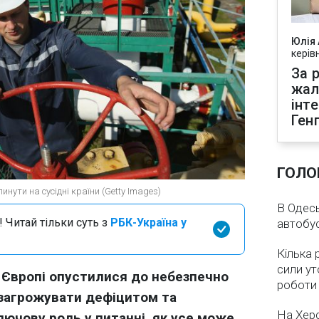
Юлія
керів
За р
жал
інт
Ген
ГОЛО
инути на сусідні країни (Getty Images)
В Одесь
 Читай тільки суть з
РБК-Україна у
автобус
Кілька 
сили ут
 Європі опустилися до небезпечно
роботи
 загрожувати дефіцитом та
На Хер
лючову роль у питанні, як усе може