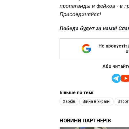
пропаганды и фейков - в г
Присоединяйся!
Победа будет за нами! Сла
Не пропустіт
о
Або читайте
Більше по темі:
Харків
Війна в Україні
Вторг