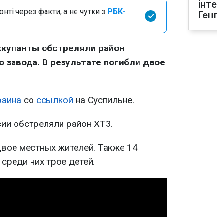
інт
нті через факти, а не чутки з
РБК-
Ген
ккупанты обстреляли район
 завода. В результате погибли двое
раина
со
ссылкой
на Суспильне.
сии обстреляли район ХТЗ.
двое местных жителей. Также 14
 среди них трое детей.