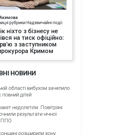
 Акимова
ниця рубрики Надзвичайні події
ік ніхто з бізнесу не
івся на тиск офіційно:
ерв'ю з заступником
прокурора Кримом
ВНІ НОВИНИ
кій області вибухом зачепило
 повний дітей
ракет недолетіли. Повітряні
очнили результати нічної
 ППО
сонщині розширили зону