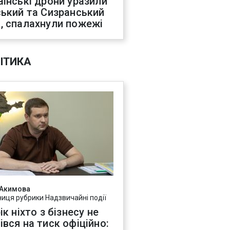
аїнські дрони уразили
ський та Сизранський
, спалахнули пожежі
ІТИКА
 Акимова
ниця рубрики Надзвичайні події
ік ніхто з бізнесу не
івся на тиск офіційно: