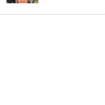
Головна
»
Бізнес
»
Tech
Навчання без сюрпризів: яку
техніку варто купити школяру
до 1 вересня
15:40 06.08.2026 Чт
3 хв
Підготовка ноутбука, планшета чи
зарядної станції заздалегідь забезпечить
безперебійне навчання дитини у будь-
якому форматі - офлайн, онлайн чи
змішаному
АННА ШИКАНОВА