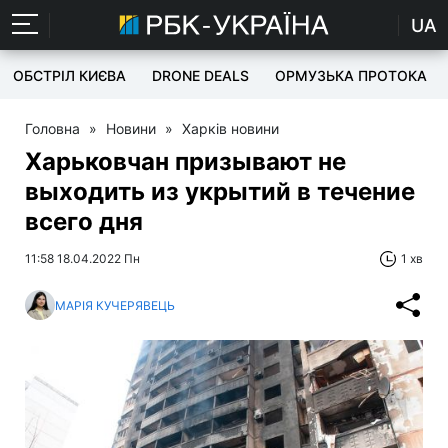
UA
ОБСТРІЛ КИЄВА
DRONE DEALS
ОРМУЗЬКА ПРОТОКА
Головна
»
Новини
»
Харків новини
Харьковчан призывают не
выходить из укрытий в течение
всего дня
11:58 18.04.2022 Пн
1 хв
МАРІЯ КУЧЕРЯВЕЦЬ