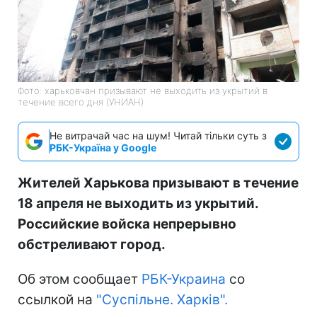
Фото: харьковчан призывают не выходить из укрытий в
течение всего дня (УНИАН)
Не витрачай час на шум! Читай тільки суть з
РБК-Україна у Google
Жителей Харькова призывают в течение
18 апреля не выходить из укрытий.
Российские войска непрерывно
обстреливают город.
Об этом сообщает
РБК-Украина
со
ссылкой на
"Суспільне. Харків".