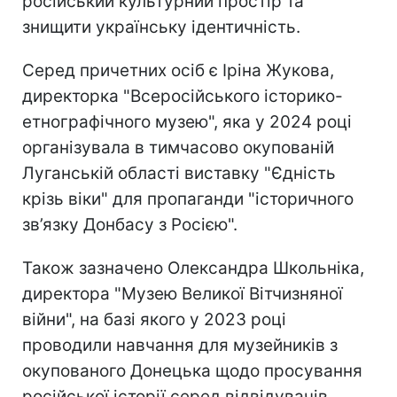
російський культурний простір та
знищити українську ідентичність.
Серед причетних осіб є Іріна Жукова,
директорка "Всеросійського історико-
етнографічного музею", яка у 2024 році
організувала в тимчасово окупованій
Луганській області виставку "Єдність
крізь віки" для пропаганди "історичного
зв’язку Донбасу з Росією".
Також зазначено Олександра Школьніка,
директора "Музею Великої Вітчизняної
війни", на базі якого у 2023 році
проводили навчання для музейників з
окупованого Донецька щодо просування
російської історії серед відвідувачів