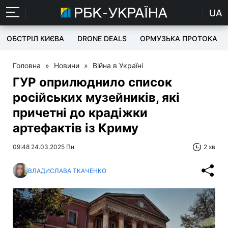
UA
ОБСТРІЛ КИЄВА
DRONE DEALS
ОРМУЗЬКА ПРОТОКА
Головна
»
Новини
»
Війна в Україні
ГУР оприлюднило список
російських музейників, які
причетні до крадіжки
артефактів із Криму
09:48 24.03.2025 Пн
2 хв
ВЛАДИСЛАВА ТКАЧЕНКО