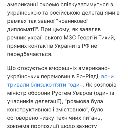
американці окремо спілкуватимуться з
українською та російською делегаціями в
рамках так званої "човникової
дипломатії". При цьому, як заявляв
речник українського МЗС Георгій Тихий,
прямих контактів України із РФ не
передбачається.
Що стосується вчорашніх американо-
українських перемовин в Ер-Ріяді,
вони
тривали близько п’яти годин
. Як розповів
міністр оборони Рустем Умєров (один із
учасників делегації), "розмова була
конструктивною і змістовною", було
обговорено низку технічних питань,
зокрема пропозиції щодо захисту