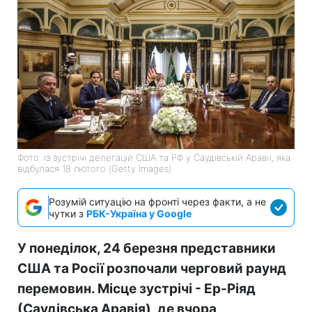
Фото: із зустрічі делегацій США та РФ у Саудівській Аравії, яка
відбулася 18 лютого (Getty Images)
Розумій ситуацію на фронті через факти, а не
чутки з
РБК-Україна у Google
У понеділок, 24 березня представники
США та Росії розпочали черговий раунд
перемовин. Місце зустрічі - Ер-Ріяд
(Саудівська Аравія), де вчора