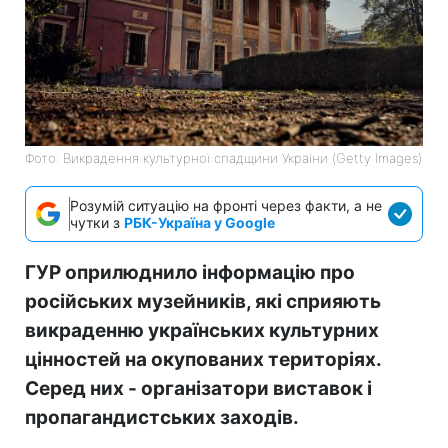
Фото: Викрадення культурної спадщини України (Getty Images)
Розумій ситуацію на фронті через факти, а не
чутки з
РБК-Україна у Google
ГУР оприлюднило інформацію про
російських музейників, які сприяють
викраденню українських культурних
цінностей на окупованих територіях.
Серед них - організатори виставок і
пропагандистських заходів.