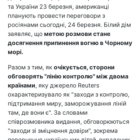
та України 23 березня, американці
планують провести переговори з
росіянами сьогодні, 24 березня. Білий дім
заявляє, що
метою розмови стане
досягнення припинення вогню в Чорному
морі.
Разом з тим, як
очікується, сторони
обговорять "лінію контролю" між двома
країнами
, яку джерело Reuters
охарактеризувало як "заходи з контролю,
підтримання миру, заморожування ліній
там, де вони є". За словами
співрозмовника видання, обговорюються
"заходи зі зміцнення довіри", зокрема
повернення українських дітей, вкрадених