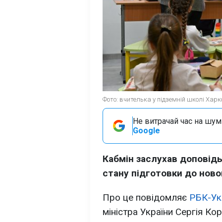
Фото: вчителька у підземній школі Харк
Не витрачай час на шум!
Google
Кабмін заслухав доповідь
стану підготовки до ново
Про це повідомляє
РБК-Ук
міністра України Сергія Ко