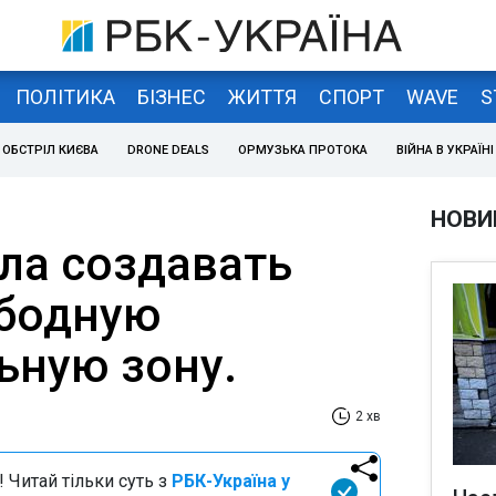
ПОЛІТИКА
БІЗНЕС
ЖИТТЯ
СПОРТ
WAVE
S
ОБСТРІЛ КИЄВА
DRONE DEALS
ОРМУЗЬКА ПРОТОКА
ВІЙНА В УКРАЇНІ
НОВИ
ала создавать
ободную
ьную зону.
2 хв
 Читай тільки суть з
РБК-Україна у