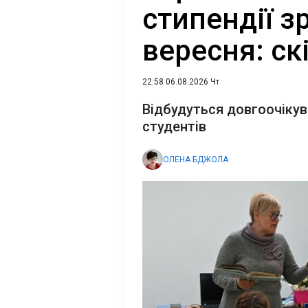
стипендії з
вересня: ск
22:58 06.08.2026 Чт
Відбудуться довгоочікува
студентів
ОЛЕНА БДЖОЛА