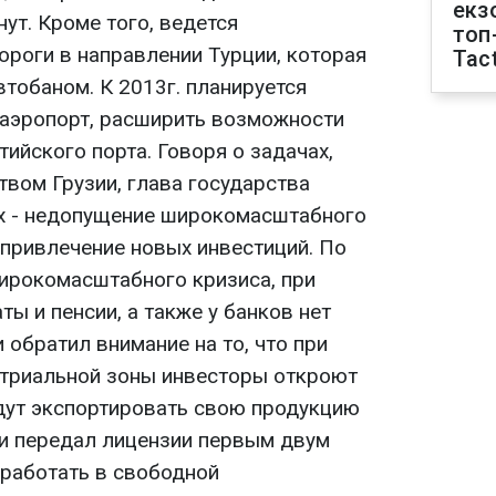
екз
нут. Кроме того, ведется
топ
ороги в направлении Турции, которая
Tact
втобаном. К 2013г. планируется
 аэропорт, расширить возможности
тийского порта. Говоря о задачах,
твом Грузии, глава государства
них - недопущение широкомасштабного
 привлечение новых инвестиций. По
широкомасштабного кризиса, при
ы и пенсии, а также у банков нет
обратил внимание на то, что при
стриальной зоны инвесторы откроют
дут экспортировать свою продукцию
ии передал лицензии первым двум
 работать в свободной