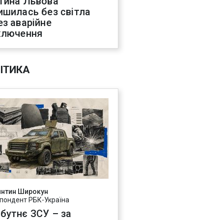
тина Львова
ишилась без світла
ез аварійне
ключення
ІТИКА
янтин Широкун
пондент РБК-Україна
бутнє ЗСУ – за