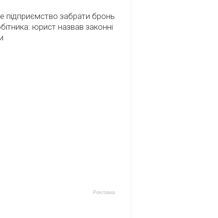
е підприємство забрати бронь
обітника: юрист назвав законні
и