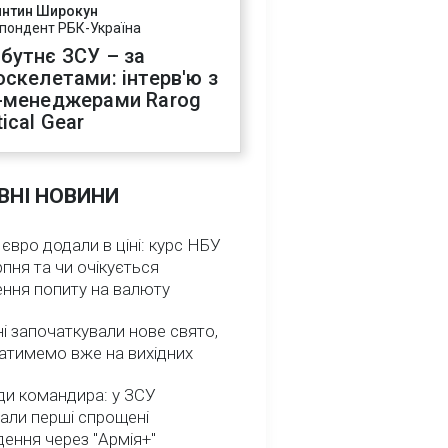
янтин Широкун
пондент РБК-Україна
бутнє ЗСУ – за
оскелетами: інтерв'ю з
-менеджерами Rarog
ical Gear
ВНІ НОВИНИ
 євро додали в ціні: курс НБУ
рпня та чи очікується
ення попиту на валюту
ні започаткували нове свято,
атимемо вже на вихідних
ди командира: у ЗСУ
али перші спрощені
ення через "Армія+"