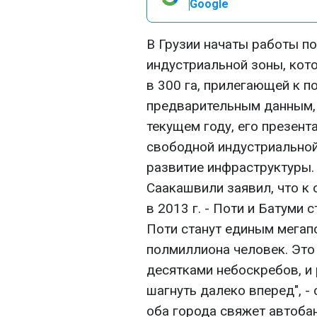
Google
В Грузии начаты работы п
индустриальной зоны, кот
в 300 га, прилегающей к по
предварительным данным, 
текущем году, его презент
свободной индустриальной
развитие инфраструктуры.
Саакашвили заявил, что к 
в 2013 г. - Поти и Батуми 
Поти станут единым мегап
полмиллиона человек. Это
десятками небоскребов, и 
шагнуть далеко вперед", -
оба города свяжет автобан