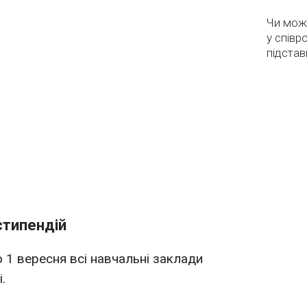
Чи мож
у співр
підстав
стипендій
 1 вересня всі навчальні заклади
.