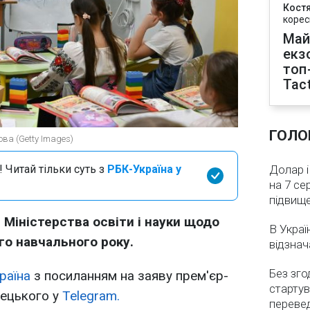
Кост
корес
Май
екз
топ
Tact
ГОЛО
ова (Getty Images)
 Читай тільки суть з
РБК-Україна у
Долар і
на 7 се
підвищ
 Міністерства освіти і науки щодо
В Украї
го навчального року.
відзнач
Без зго
раїна
з посиланням на заяву прем'єр-
стартув
рецького у
Telegram.
перевед