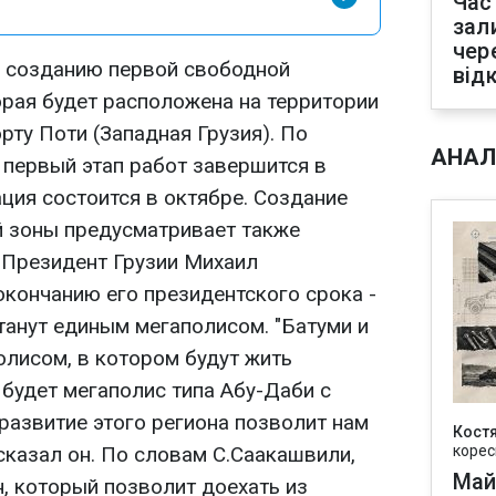
Час
зал
чер
о созданию первой свободной
від
орая будет расположена на территории
рту Поти (Западная Грузия). По
АНАЛ
первый этап работ завершится в
ация состоится в октябре. Создание
 зоны предусматривает также
 Президент Грузии Михаил
окончанию его президентского срока -
станут единым мегаполисом. "Батуми и
олисом, в котором будут жить
 будет мегаполис типа Абу-Даби с
развитие этого региона позволит нам
Кост
 сказал он. По словам С.Саакашвили,
корес
Май
, который позволит доехать из