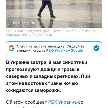
Фото: 8 мая ожидаются грозы, дожди и местами заморозки
(Виталий Носач, РБК-Украина)
Стихія не застане зненацька! Слідкуй за
змінами погоди з
РБК-Україна у Google
В Украине завтра, 8 мая синоптики
прогнозируют дожди и грозы в
северных и западных регионах. При
этом на востоке страны ночью
ожидаются заморозки.
Об этом сообщает
РБК-Украина
со