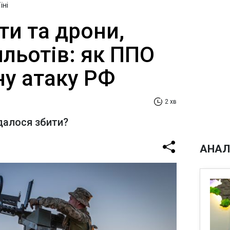
їні
ти та дрони,
льотів: як ППО
ну атаку РФ
2 хв
далося збити?
АНАЛ