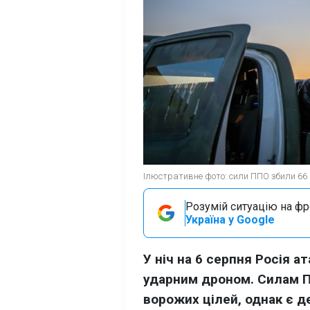
Ілюстративне фото: сили ППО збили 66 
Розумій ситуацію на фро
Україна у Google
У ніч на 6 серпня Росія а
ударним дроном. Силам П
ворожих цілей, однак є д