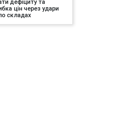
ати дефіциту та
ибка цін через удари
по складах