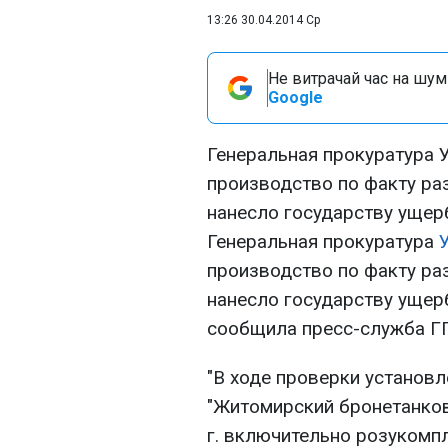
13:26 30.04.2014 Ср
Не витрачай час на шум!
Google
Генеральная прокуратура 
производство по факту ра
нанесло государству ущерб
Генеральная прокуратура
производство по факту ра
нанесло государству ущерб
сообщила пресс-служба Г
"В ходе проверки установ
"Житомирский бронетанковы
г.
включительно розукомпл