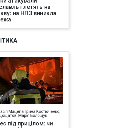
ни атакували
славль і летять на
кву: на НПЗ виникла
жежа
ІТИКА
асія Мацепа, Ірина Костюченко,
Дощатов, Марія Волощук
нес під прицілом: чи