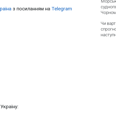
Морськ
суднопл
раїна
з посиланням на
Telegram
Чорном
Чи варт
спрогно
наступ
 Україну: