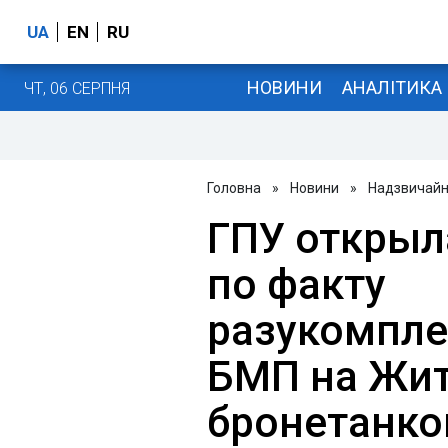
UA
EN
RU
НОВИНИ
АНАЛІТИКА
ЧТ, 06 СЕРПНЯ
Головна
»
Новини
»
Надзвичайні
ГПУ открыл
по факту
разукомпле
БМП на Жи
бронетанко