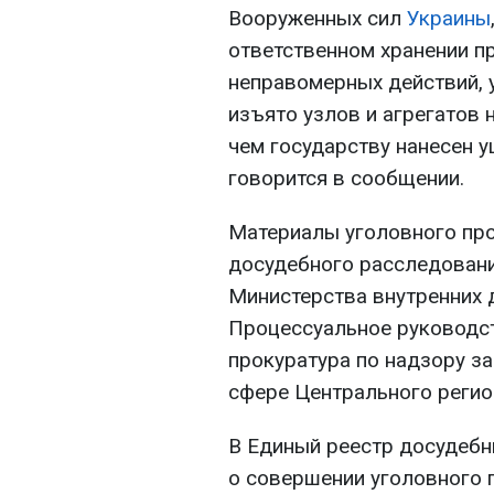
Вооруженных сил
Украины
ответственном хранении пр
неправомерных действий, 
изъято узлов и агрегатов 
чем государству нанесен у
говорится в сообщении.
Материалы уголовного пр
досудебного расследовани
Министерства внутренних
Процессуальное руководс
прокуратура по надзору з
сфере Центрального реги
В Единый реестр досудебн
о совершении уголовного 