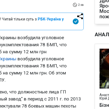
Дро
Яро
2 хв
Мос
по
 Читай тільки суть з
РБК-Україна у
АНАЛ
Украины возбудила уголовное
зукомплектования 78 БМП, что
 на сумму 12 млн грн
Украины
возбудила уголовное
зукомплектования 78 БМП, что
 на сумму 12 млн грн. Об этом
ПУ.
лено, что должностные лица ГП
Анаст
й завод" в период с 2011 г. по 2013
Юрій 
Біз
ектували 78 боевых машин пехоты