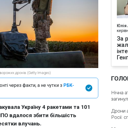
Юлія
керів
За р
жал
інт
Ген
ворожих дронів (Getty Images)
ГОЛО
нті через факти, а не чутки з
РБК-
Нічна а
загинул
такувала Україну 4 ракетами та 101
Дрони 
ПО вдалося збити більшість
Росії: 
есятки влучань.