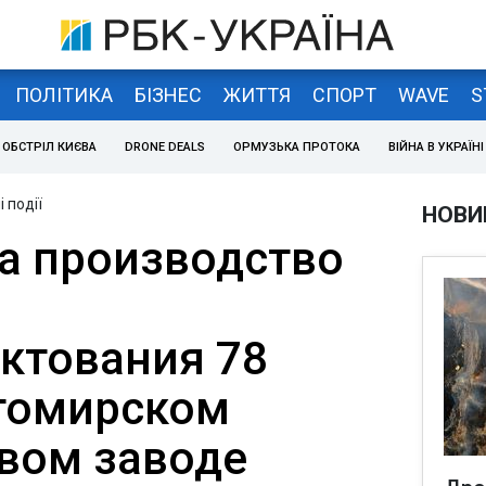
ПОЛІТИКА
БІЗНЕС
ЖИТТЯ
СПОРТ
WAVE
S
ОБСТРІЛ КИЄВА
DRONE DEALS
ОРМУЗЬКА ПРОТОКА
ВІЙНА В УКРАЇНІ
 події
НОВИ
а производство
ктования 78
томирском
вом заводе