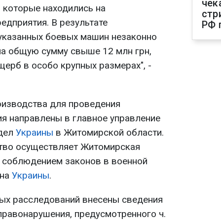
чек
, которые находились на
стр
едприятия. В результате
РФ 
указанных боевых машин незаконно
на общую сумму свыше 12 млн грн,
щерб в особо крупных размерах", -
оизводства для проведения
я направлены в главное управление
 дел
Украины
в Житомирской области.
тво осуществляет Житомирская
а соблюдением законов в военной
она
Украины
.
ых расследований внесены сведения
правонарушения, предусмотренного ч.