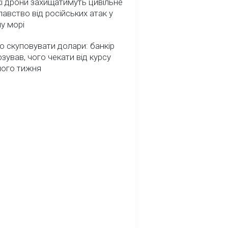
і дрони захищатимуть цивільне
авство від російських атак у
у морі
о скуповувати долари: банкір
зував, чого чекати від курсу
ного тижня