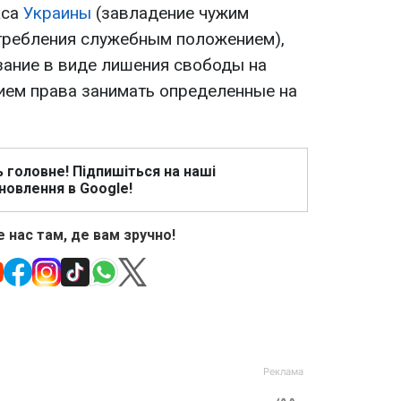
кса
Украины
(завладение чужим
требления служебным положением),
зание в виде лишения свободы на
нием права занимать определенные на
ь головне! Підпишіться на наші
новлення в Google!
 нас там, де вам зручно!