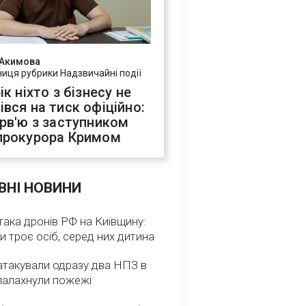
 Акимова
ниця рубрики Надзвичайні події
ік ніхто з бізнесу не
івся на тиск офіційно:
ерв'ю з заступником
прокурора Кримом
ВНІ НОВИНИ
така дронів РФ на Київщину:
и троє осіб, серед них дитина
атакували одразу два НПЗ в
спалахнули пожежі