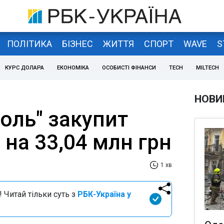
ПОЛІТИКА
БІЗНЕС
ЖИТТЯ
СПОРТ
WAVE
S
КУРС ДОЛАРА
ЕКОНОМІКА
ОСОБИСТІ ФІНАНСИ
TECH
MILTECH
НОВИ
оль" закупит
на 33,04 млн грн
1 хв
 Читай тільки суть з
РБК-Україна у