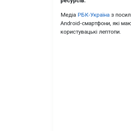
ресурсів.
Медіа
РБК-Україна
з посил
Android-смартфони, які маю
користувацькі лептопи.