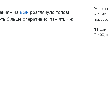
"Безкош
анням на
BGR
розглянуло топові
мільйон
ть більше оперативної пам'яті, ніж
переве
"Птахи 
С-400, 