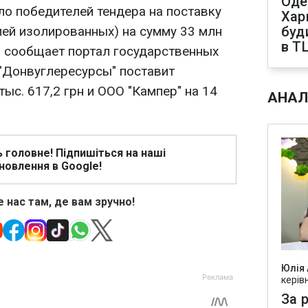
Оде
ло победителей тендера на поставку
Харк
лей изолированных) на сумму 33 млн
буд
в Т
ом сообщает портал государственных
 "Донвуглересурсы" поставит
тыс. 617,2 грн и ООО "Кампер" на 14
АНАЛ
ь головне! Підпишіться на наші
новлення в Google!
 нас там, де вам зручно!
Юлія
керів
За р