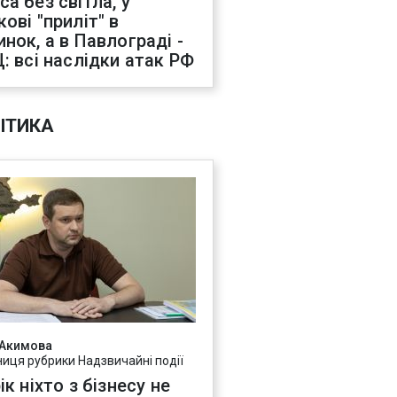
са без світла, у
ові "приліт" в
инок, а в Павлограді -
Ц: всі наслідки атак РФ
ІТИКА
 Акимова
ниця рубрики Надзвичайні події
ік ніхто з бізнесу не