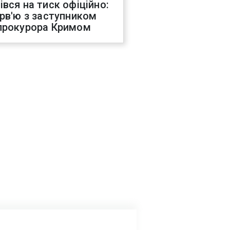
івся на тиск офіційно:
ерв'ю з заступником
прокурора Кримом