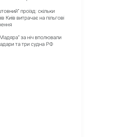
товний" проїзд: скільки
ів Київ витрачає на пільгові
зення
Мадяра" за ніч вполювали
радари та три судна РФ