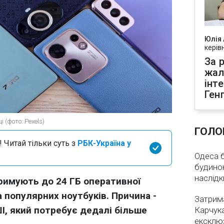
Юлія
керів
За р
жал
інт
Ген
 (фото: Pexels)
ГОЛО
 Читай тільки суть з
РБК-Україна у
Одеса бе
будинок
наслідк
римують до 24 ГБ оперативної
ка популярних ноутбуків. Причина -
Затрима
І, який потребує дедалі більше
Карчука
ексклюз