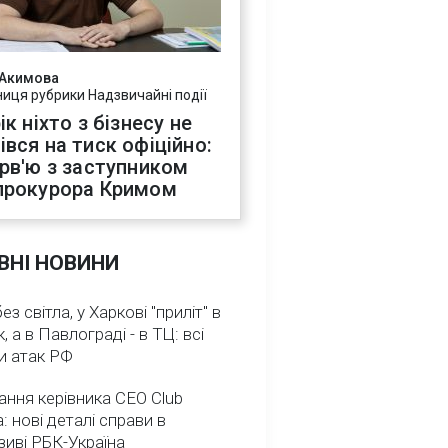
 Акимова
ниця рубрики Надзвичайні події
ік ніхто з бізнесу не
івся на тиск офіційно:
ерв'ю з заступником
прокурора Кримом
ВНІ НОВИНИ
з світла, у Харкові "приліт" в
, а в Павлограді - в ТЦ: всі
и атак РФ
ння керівника CEO Club
: нові деталі справи в
иві РБК-Україна