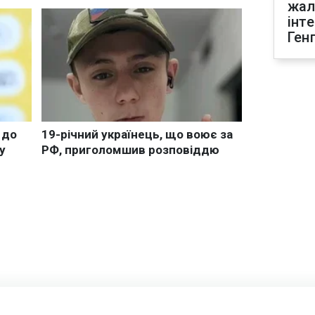
жал
інт
Ген