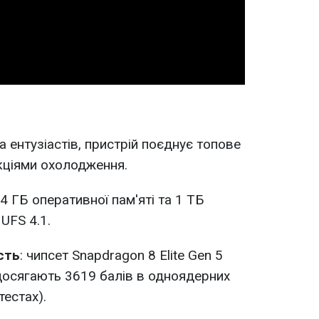
Video
а ентузіастів, пристрій поєднує топове
кціями охолодження.
24 ГБ оперативної пам'яті та 1 ТБ
UFS 4.1.
сть
: чипсет Snapdragon 8 Elite Gen 5
досягають 3619 балів в одноядерних
тестах).