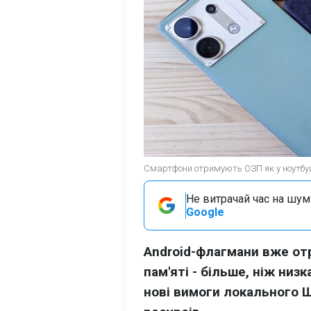
Смартфони отримують ОЗП як у ноутбуці
Не витрачай час на шум!
Google
Android-флагмани вже от
пам'яті - більше, ніж низ
нові вимоги локального Ш