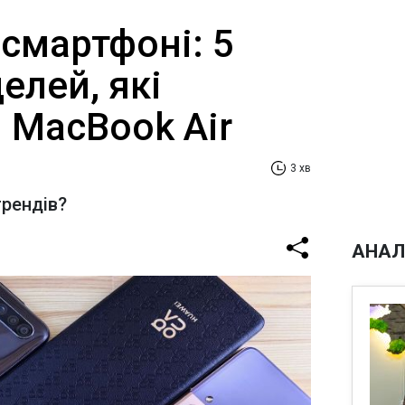
 смартфоні: 5
елей, які
 MacBook Air
3 хв
трендів?
АНАЛ