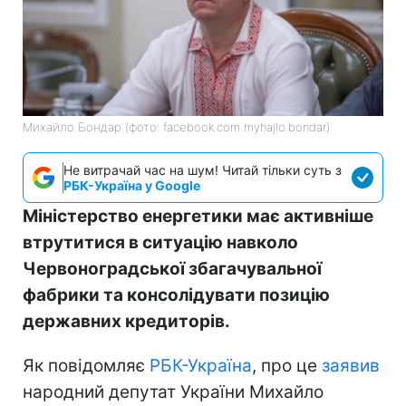
Михайло Бондар (фото: facebook.com myhajlo.bondar)
Не витрачай час на шум! Читай тільки суть з
РБК-Україна у Google
Міністерство енергетики має активніше
втрутитися в ситуацію навколо
Червоноградської збагачувальної
фабрики та консолідувати позицію
державних кредиторів.
Як повідомляє
РБК-Україна
, про це
заявив
народний депутат України Михайло