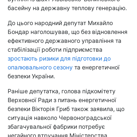
басейну на державну теплову генерацію.
До цього народний депутат Михайло
Бондар наголошував, що без відновлення
ефективного державного управління та
стабілізації роботи підприємства
зростають ризики для підготовки до
опалювального сезону
та енергетичної
безпеки України.
Раніше депутатка, голова підкомітету
Верховної Ради з питань енергетичної
безпеки Вікторія Гриб також заявила, що
ситуація навколо Червоноградської
збагачувальної фабрики потребує
негайного втручання Міністерства