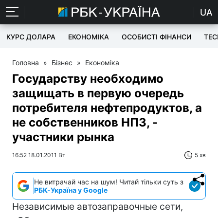
UA
КУРС ДОЛАРА
ЕКОНОМІКА
ОСОБИСТІ ФІНАНСИ
TEC
Головна
»
Бізнес
»
Економіка
Государству необходимо
защищать в первую очередь
потребителя нефтепродуктов, а
не собственников НПЗ, -
участники рынка
16:52 18.01.2011 Вт
5 хв
Не витрачай час на шум! Читай тільки суть з
РБК-Україна у Google
Независимые автозаправочные сети,