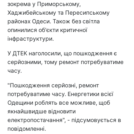
зокрема у Приморському,
Хаджибейському та Пересипському
районах Одеси. Також без світла
опинилися об'єкти критичної
інфраструктури.
У ДТЕК наголосили, що пошкодження є
серйозними, тому ремонт потребуватиме
часу.
"Пошкодження серйозні, ремонт
потребуватиме часу. Енергетики всієї
Одещини роблять все можливе, щоб
якнайшвидше відновити
електропостачання", - підсумовується в
повідомленні.