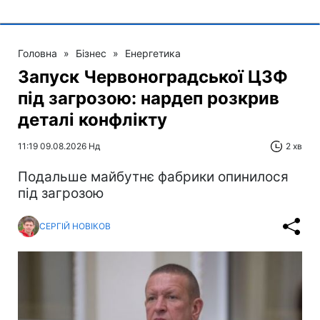
Головна
»
Бізнес
»
Енергетика
Запуск Червоноградської ЦЗФ
під загрозою: нардеп розкрив
деталі конфлікту
11:19 09.08.2026 Нд
2 хв
Подальше майбутнє фабрики опинилося
під загрозою
СЕРГІЙ НОВІКОВ