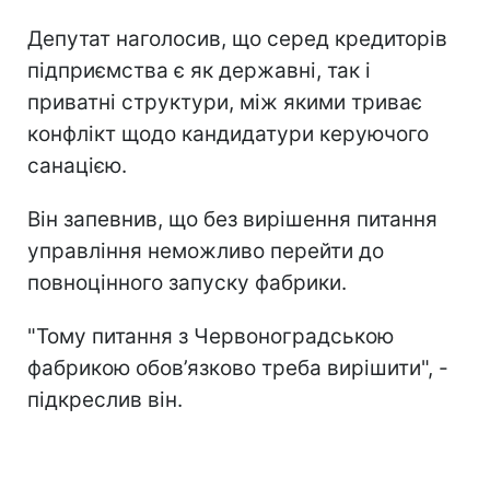
Депутат наголосив, що серед кредиторів
підприємства є як державні, так і
приватні структури, між якими триває
конфлікт щодо кандидатури керуючого
санацією.
Він запевнив, що без вирішення питання
управління неможливо перейти до
повноцінного запуску фабрики.
"Тому питання з Червоноградською
фабрикою обов’язково треба вирішити", -
підкреслив він.