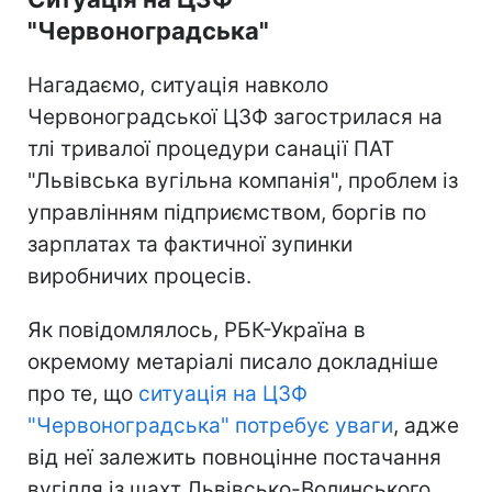
"Червоноградська"
Нагадаємо, ситуація навколо
Червоноградської ЦЗФ загострилася на
тлі тривалої процедури санації ПАТ
"Львівська вугільна компанія", проблем із
управлінням підприємством, боргів по
зарплатах та фактичної зупинки
виробничих процесів.
Як повідомлялось, РБК-Україна в
окремому метаріалі писало докладніше
про те, що
ситуація на ЦЗФ
"Червоноградська" потребує уваги
, адже
від неї залежить повноцінне постачання
вугілля із шахт Львівсько-Волинського