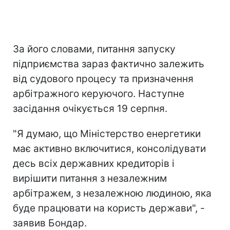
За його словами, питання запуску
підприємства зараз фактично залежить
від судового процесу та призначення
арбітражного керуючого. Наступне
засідання очікується 19 серпня.
"Я думаю, що Міністерство енергетики
має активно включитися, консолідувати
десь всіх державних кредиторів і
вирішити питання з незалежним
арбітражем, з незалежною людиною, яка
буде працювати на користь держави", -
заявив Бондар.