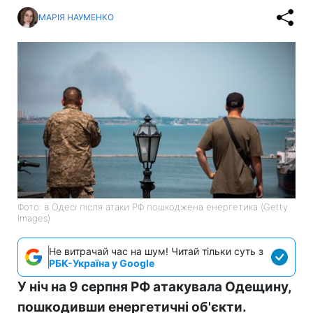
МАРІЯ НАУМЕНКО
Фото: в Одесі після атаки РФ пошкоджена енергетика (Getty
Images)
Не витрачай час на шум! Читай тільки суть з
РБК-Україна у Google
У ніч на 9 серпня РФ атакувала Одещину,
пошкодивши енергетичні об'єкти.