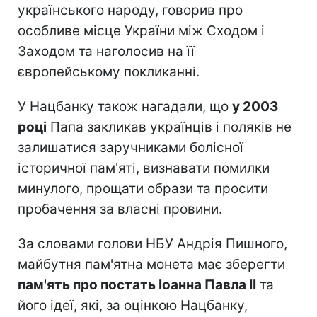
українського народу, говорив про
особливе місце України між Сходом і
Заходом та наголосив на її
європейському покликанні.
У Нацбанку також нагадали, що
у 2003
році
Папа закликав українців і поляків не
залишатися заручниками болісної
історичної пам'яті, визнавати помилки
минулого, прощати образи та просити
пробачення за власні провини.
За словами голови НБУ Андрія Пишного,
майбутня пам'ятна монета має зберегти
пам'ять про постать Іоанна Павла II
та
його ідеї, які, за оцінкою Нацбанку,