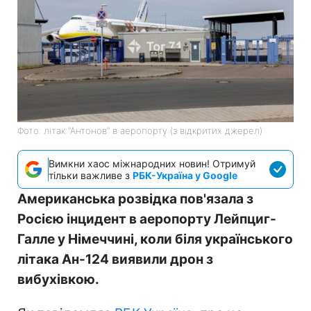
Фото: літак "Антонов" в аеропорту (з відкритих джерел)
Вимкни хаос міжнародних новин! Отримуй
тільки важливе з
РБК-Україна у Google
Американська розвідка пов'язала з
Росією інцидент в аеропорту Лейпциг-
Галле у Німеччині, коли біля українського
літака Ан-124 виявили дрон з
вибухівкою.