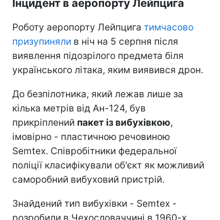
Інцидент в аеропорту Лейпцига
Роботу аеропорту Лейпцига
тимчасово
призупиняли
в ніч на 5 серпня після
виявлення підозрілого предмета біля
українського літака, яким виявився дрон.
До безпілотника, який лежав лише за
кілька метрів від Ан-124, був
прикріплений
пакет із вибухівкою
,
імовірно - пластичною речовиною
Semtex. Співробітники федеральної
поліції класифікували об'єкт як можливий
саморобний вибуховий пристрій.
Знайдений тип вибухівки - Semtex -
розробили в Чехословаччині в 1960-х