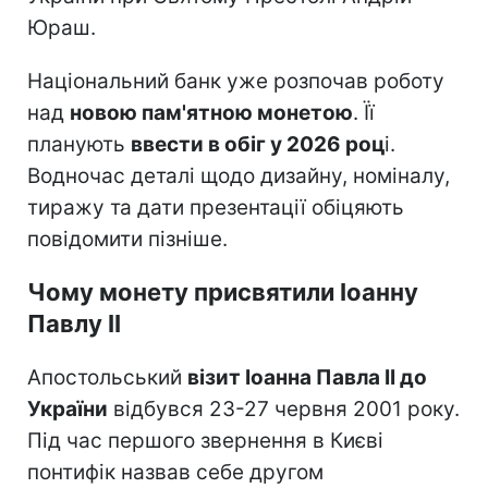
Юраш.
Національний банк уже розпочав роботу
над
новою пам'ятною монетою
. Її
планують
ввести в обіг у 2026 роц
і.
Водночас деталі щодо дизайну, номіналу,
тиражу та дати презентації обіцяють
повідомити пізніше.
Чому монету присвятили Іоанну
Павлу II
Апостольський
візит Іоанна Павла II до
України
відбувся 23-27 червня 2001 року.
Під час першого звернення в Києві
понтифік назвав себе другом