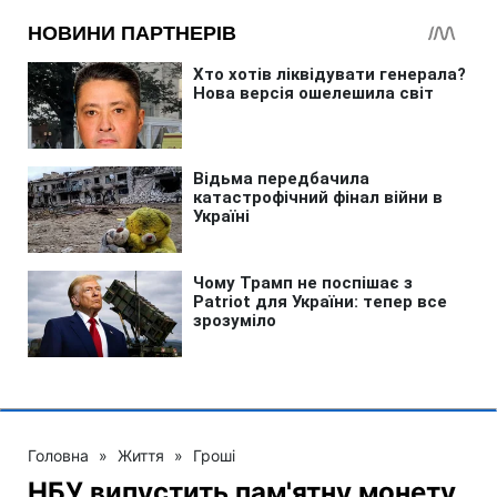
Головна
»
Життя
»
Гроші
НБУ випустить пам'ятну монету