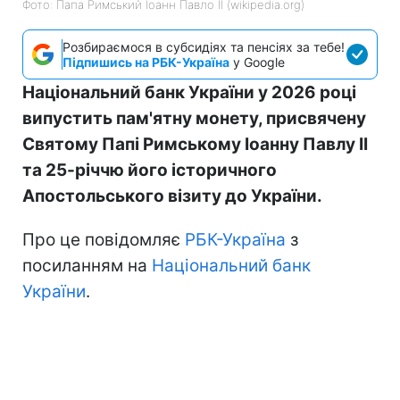
Фото: Папа Римський Іоанн Павло II (wikipedia.org)
Розбираємося в субсидіях та пенсіях за тебе!
Підпишись на РБК-Україна
у Google
Національний банк України у 2026 році
випустить пам'ятну монету, присвячену
Святому Папі Римському Іоанну Павлу II
та 25-річчю його історичного
Апостольського візиту до України.
Про це повідомляє
РБК-Україна
з
посиланням на
Національний банк
України
.