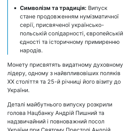
Символізм та традиція:
Випуск
стане продовженням нумізматичної
серії, присвяченої українсько-
польській солідарності, європейській
єдності та історичному примиренню
народів.
Монету присвятять видатному духовному
лідеру, одному з найвпливовіших поляків
ХХ століття та 25-й річниці його візиту до
України.
Деталі майбутнього випуску розкрили
голова Нацбанку Андрій Пишний та
надзвичайний і повноважний посол
України при Святому Престолі Андрій