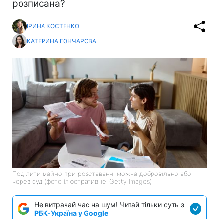
розписана?
ІРИНА КОСТЕНКО
КАТЕРИНА ГОНЧАРОВА
Поділити майно при розставанні можна добровільно або
через суд (фото ілюстративне: Getty Images)
Не витрачай час на шум! Читай тільки суть з
РБК-Україна у Google