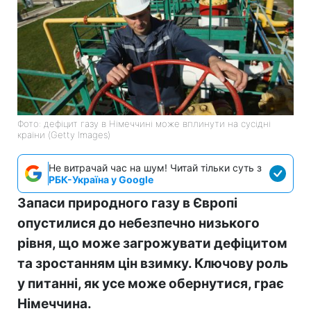
Фото: дефіцит газу в Німеччині може вплинути на сусідні
країни (Getty Images)
Не витрачай час на шум! Читай тільки суть з
РБК-Україна у Google
Запаси природного газу в Європі
опустилися до небезпечно низького
рівня, що може загрожувати дефіцитом
та зростанням цін взимку. Ключову роль
у питанні, як усе може обернутися, грає
Німеччина.