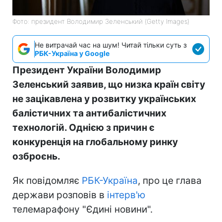
Фото: президент Володимир Зеленський (Getty Images)
Не витрачай час на шум! Читай тільки суть з
РБК-Україна у Google
Президент України Володимир
Зеленський заявив, що низка країн світу
не зацікавлена у розвитку українських
балістичних та антибалістичних
технологій. Однією з причин є
конкуренція на глобальному ринку
озброєнь.
Як повідомляє
РБК-Україна
, про це глава
держави розповів в
інтерв'ю
телемарафону "Єдині новини".