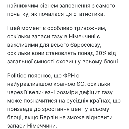
найнижчим рівнем заповнення з самого
початку, як почалася ця статистика.
І цей момент є особливо тривожним,
оскільки запаси газу в Німеччині є
важливими для всього Євросоюзу,
оскільки вони становлять понад 20% від
загальної ємності сховищ у всьому блоці.
Politico пояснює, що ФРН є
найуразливішою країною ЄС, оскільки
через її величезні розміри дефіцит газу
може позначитися на сусідніх країнах, що
призведе до зростання цент у всьому
блоці, якщо Берлін не зможе відновити
запаси Німеччини.