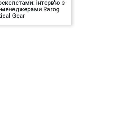
оскелетами: інтерв'ю з
-менеджерами Rarog
ical Gear