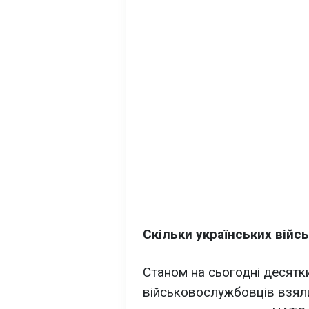
Скільки українських вій
Станом на сьогодні десятк
військовослужбовців взяли