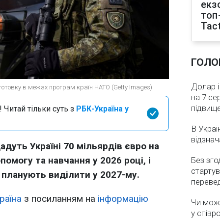
екз
топ
Tact
ГОЛО
Долар і
ідготовку в межах програм країн НАТО (Getty Images)
на 7 се
підвищ
 Читай тільки суть з
РБК-Україна у
В Украї
відзнач
дуть Україні 70 мільярдів євро на
омогу та навчання у 2026 році, і
Без зго
стартув
планують виділити у 2027-му.
перевед
раїна
з посиланням на
інформацію
Чи мож
у співр