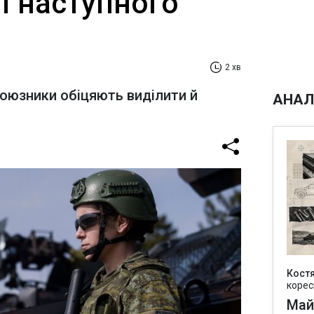
і наступного
2 хв
оюзники обіцяють виділити й
АНАЛ
Кост
корес
Май