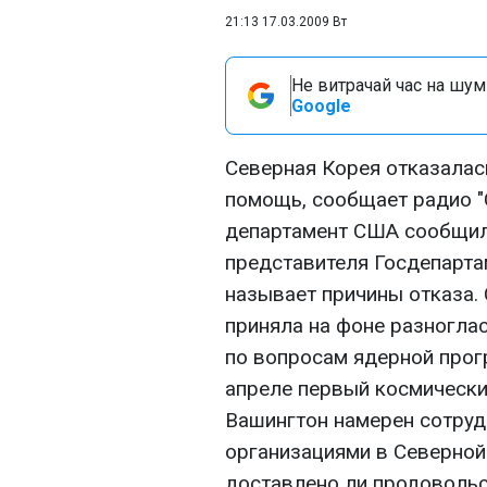
21:13 17.03.2009 Вт
Не витрачай час на шум!
Google
Северная Корея отказалас
помощь, сообщает радио "
департамент США сообщил 
представителя Госдепарта
называет причины отказа.
приняла на фоне разногла
по вопросам ядерной прог
апреле первый космический
Вашингтон намерен сотруд
организациями в Северной 
доставлено ли продовольс