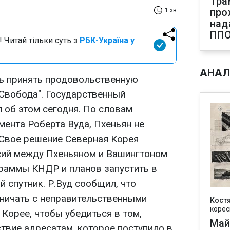
Тра
про
1 хв
над
ПП
 Читай тільки суть з
РБК-Україна у
АНАЛ
ь принять продовольственную
Свобода". Государственный
об этом сегодня. По словам
мента Роберта Вуда, Пхеньян не
 Свое решение Северная Корея
сий между Пхеньяном и Вашингтоном
раммы КНДР и планов запустить в
 спутник. Р.Вуд сообщил, что
ничать с неправительственными
Кост
корес
Корее, чтобы убедиться в том,
Май
твие адресатам, которое поступило в