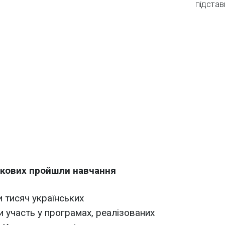
підстав
ськових пройшли навчання
и тисяч українських
 участь у програмах, реалізованих