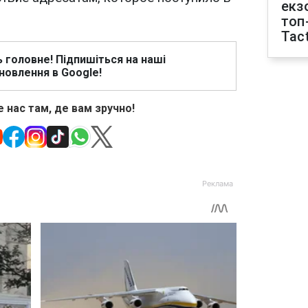
екз
топ
Tact
ь головне! Підпишіться на наші
новлення в Google!
 нас там, де вам зручно!