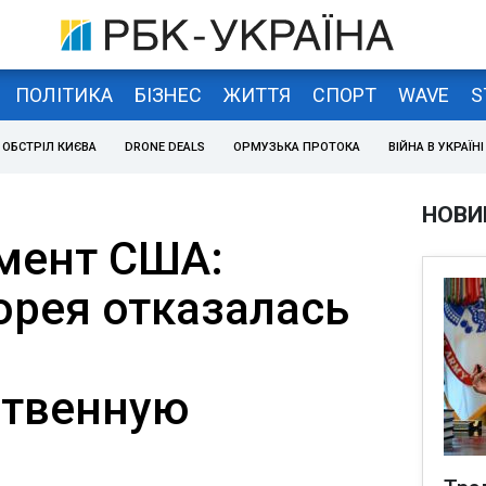
ПОЛІТИКА
БІЗНЕС
ЖИТТЯ
СПОРТ
WAVE
S
ОБСТРІЛ КИЄВА
DRONE DEALS
ОРМУЗЬКА ПРОТОКА
ВІЙНА В УКРАЇНІ
НОВИ
мент США:
орея отказалась
ственную