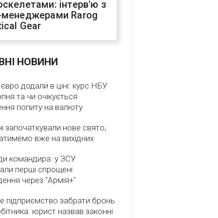
оскелетами: інтерв'ю з
-менеджерами Rarog
ical Gear
ВНІ НОВИНИ
 євро додали в ціні: курс НБУ
рпня та чи очікується
ення попиту на валюту
ні започаткували нове свято,
атимемо вже на вихідних
ди командира: у ЗСУ
али перші спрощені
ення через "Армія+"
е підприємство забрати бронь
обітника: юрист назвав законні