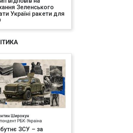
мп відповів на
хання Зеленського
ати Україні ракети для
О
ІТИКА
янтин Широкун
пондент РБК-Україна
бутнє ЗСУ – за