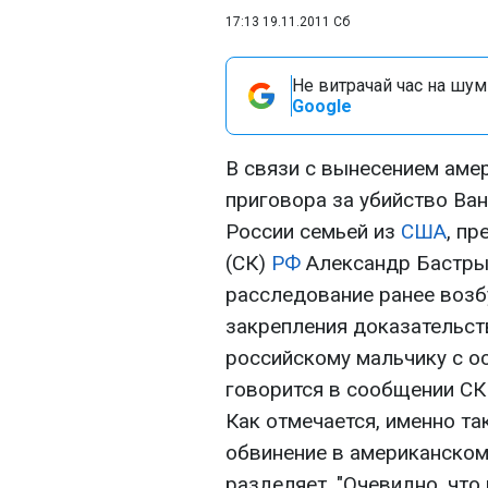
17:13 19.11.2011 Сб
Не витрачай час на шум!
Google
В связи с вынесением ам
приговора за убийство Ва
России семьей из
США
, п
(СК)
РФ
Александр Бастрык
расследование ранее возб
закрепления доказательст
российскому мальчику с о
говорится в сообщении С
Как отмечается, именно т
обвинение в американском
разделяет. "Очевидно, что