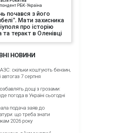
асія Рокитна
пондент РБК-Україна
нь почався з його
ибелі". Мати захисника
іуполя про історію
а та теракт в Оленівці
ВНІ НОВИНИ
 АЗС: скільки коштують бензин,
і автогаз 7 серпня
озбавлять дощі з грозами:
де погода в Україні сьогодні
ала подача заяв до
атури: що треба знати
икам 2026 року