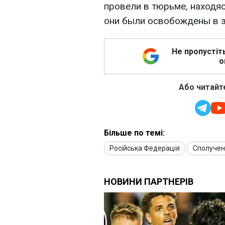
провели в тюрьме, находя
они были освобождены в з
Не пропустіт
о
Або читайте
Більше по темі:
Російська Федерація
Сполучен