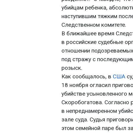
убийцам ребенка, абсолют
наступившим тяжким после
Следственном комитете.
В ближайшее время Следс
в российские судебные ор
отношении подозреваемых
под стражу с последующи
розыск.
Как сообщалось, в
США
су
18 ноября огласил пригов
убийстве усыновленного м
Скоробогатова. Согласно 
в непреднамеренном убийс
зале суда. Судья приговор
этом семейной паре был за