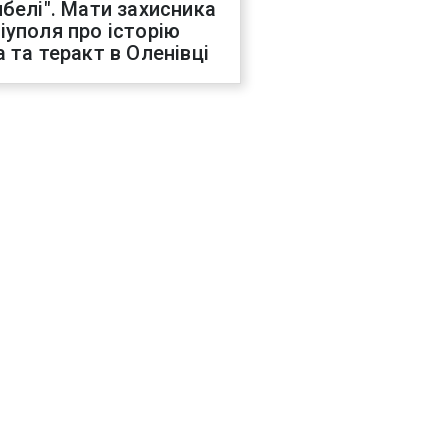
ибелі". Мати захисника
іуполя про історію
а та теракт в Оленівці