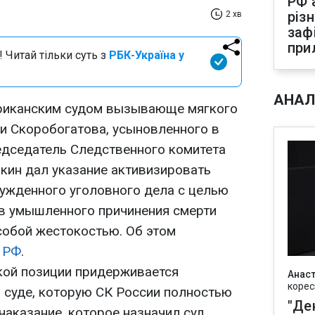
РФ 
різ
2 хв
заф
при
 Читай тільки суть з
РБК-Україна у
АНАЛ
ериканским судом вызывающе мягкого
ни Скоробогатова, усыновленного в
редседатель Следственного комитета
ин дал указание активизировать
ужденного уголовного дела с целью
в умышленного причинения смерти
собой жестокостью. Об этом
К
РФ
.
акой позиции придерживается
Анаст
корес
 суде, которую СК России полностью
"Де
 наказание, которое назначил суд