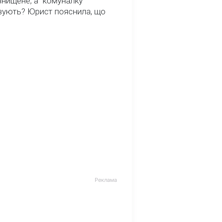
нищене, а "комуналку"
вують? Юрист пояснила, що