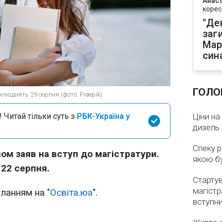
Анаст
корес
"Де
заг
Мар
син
ГОЛО
юднять 29 серпня (фото: Freepik)
 Читай тільки суть з
РБК-Україна у
Ціни на
дизель 
Спеку р
ом заяв на вступ до магістратури.
якою бу
 22 серпня.
Стартув
магістр
иланням на "
Освіта.юа
".
вступн