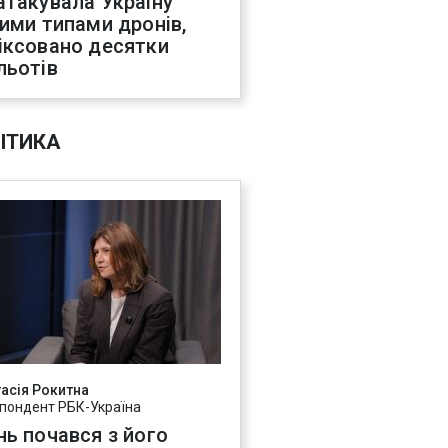
атакувала Україну
ними типами дронів,
іксовано десятки
льотів
ІТИКА
асія Рокитна
пондент РБК-Україна
нь почався з його