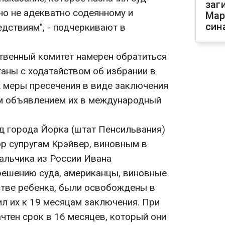
заг
но не адекватно содеянному и
Мар
син
дствиям", - подчеркивают в
твенный комитет намерен обратиться
ганы с ходатайством об избрании в
 меры пресечения в виде заключения
м объявлением их в международный
д города Йорка (штат Пенсильвания)
ор супругам Крэйвер, виновным в
альчика из России Ивана
решению суда, американцы, виновные
тве ребенка, были освобождены в
ил их к 19 месяцам заключения. При
чтен срок в 16 месяцев, который они