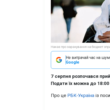
Наказ про зарахування на бюджет оприл
Не витрачай час на шум!
Google
7 серпня розпочався прий
Подати їх можна до 18:00
Про це
РБК-Україна
із пос