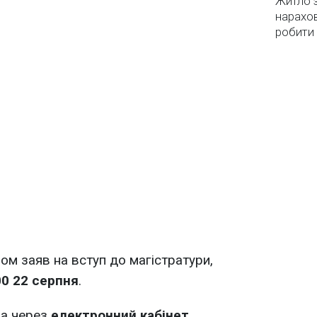
Житло з
нарахо
робити
ом заяв на вступ до магістратури,
00 22 серпня
.
а через
електронний кабінет