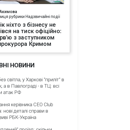
 Акимова
ниця рубрики Надзвичайні події
ік ніхто з бізнесу не
івся на тиск офіційно:
ерв'ю з заступником
прокурора Кримом
ВНІ НОВИНИ
з світла, у Харкові "приліт" в
, а в Павлограді - в ТЦ: всі
и атак РФ
ння керівника CEO Club
: нові деталі справи в
иві РБК-Україна
товний" проїзд: скільки