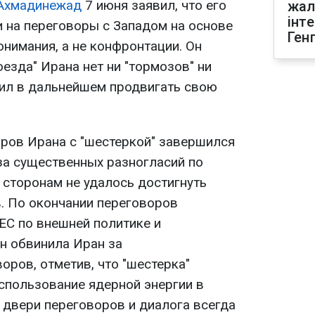
Ахмадинежад
7 июня заявил, что его
жал
інт
и на переговоры с Западом на основе
Ген
нимания, а не конфронтации. Он
оезда" Ирана нет ни "тормозов" ни
ешил в дальнейшем продвигать свою
ров Ирана с "шестеркой" завершился
за существенных разногласий по
 сторонам не удалось достигнуть
. По окончании переговоров
ЕС по внешней политике и
н обвинила Иран за
оров, отметив, что "шестерка"
использование ядерной энергии в
 двери переговоров и диалога всегда