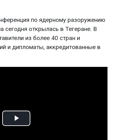
нференция по ядерному разоружению
а сегодня открылась в Тегеране. В
тавители из более 40 стран и
ий и дипломаты, аккредитованные в
Play
Video