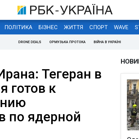
ПОЛІТИКА
БІЗНЕС
ЖИТТЯ
СПОРТ
WAVE
S
DRONE DEALS
ОРМУЗЬКА ПРОТОКА
ВІЙНА В УКРАЇНІ
НОВИ
рана: Тегеран в
я готов к
ению
в по ядерной