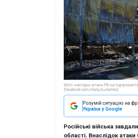
Фото: наслідки атаки РФ на підприємст
(facebook.com/vitaliy.bunechko)
Розумій ситуацію на фро
Україна у Google
Російські війська завдал
області. Внаслідок атак