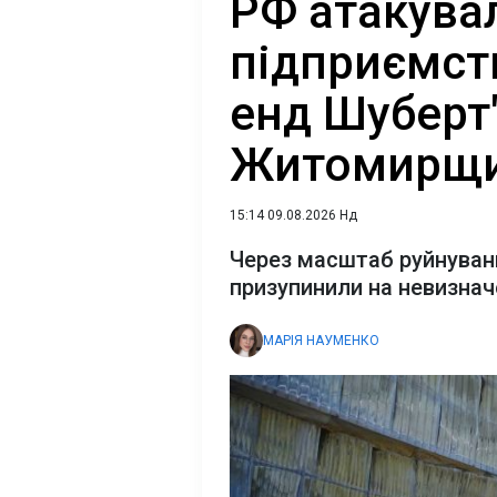
РФ атакува
підприємст
енд Шуберт
Житомирщи
15:14 09.08.2026 Нд
Через масштаб руйнуван
призупинили на невизнач
МАРІЯ НАУМЕНКО