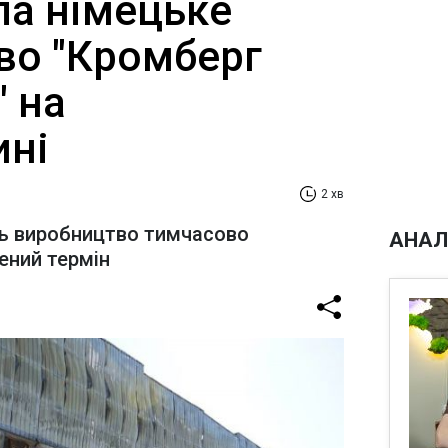
ла німецьке
во "Кромберг
" на
ні
2 хв
ь виробництво тимчасово
АНАЛ
ений термін