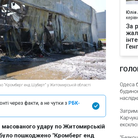
Юлія
керів
За р
жал
інт
Ген
ГОЛО
Одеса бе
во "Кромберг енд Шуберт" у Житомирській області
будинок
наслідк
нті через факти, а не чутки з
РБК-
Затрима
Карчука
ексклюз
и масованого удару по Житомирській
и було пошкоджено "Кромберг енд
"Безкош