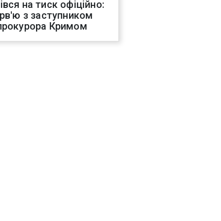
івся на тиск офіційно:
ерв'ю з заступником
прокурора Кримом