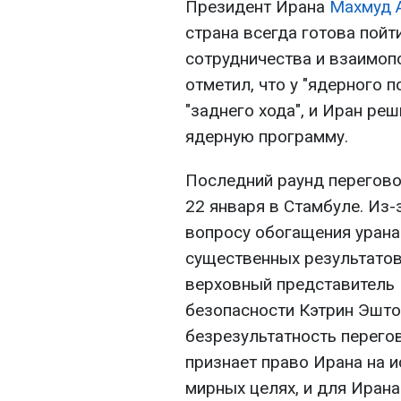
Президент Ирана
Махмуд 
страна всегда готова пойт
сотрудничества и взаимопо
отметил, что у "ядерного п
"заднего хода", и Иран р
ядерную программу.
Последний раунд перегово
22 января в Стамбуле. Из-
вопросу обогащения урана
существенных результатов
верховный представитель 
безопасности Кэтрин Эшто
безрезультатность перегов
признает право Ирана на 
мирных целях, и для Ирана