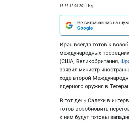
18:35 12.06.2011 Нд
Не витрачай час на шум!
Google
Иран всегда готов к возо
международных посредник
(США, Великобритания,
Фр
заявил министр иностранн
ходе второй Международн
ядерного оружия в Тегеран
В тот день Салехи в интер
готов возобновить перего
к ним будут готовы западн