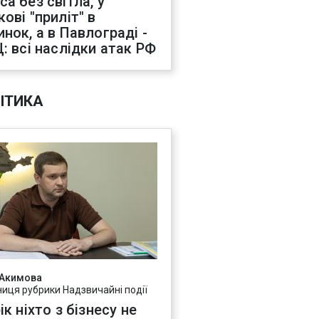
са без світла, у
ові "приліт" в
инок, а в Павлограді -
Ц: всі наслідки атак РФ
ІТИКА
 Акимова
ниця рубрики Надзвичайні події
ік ніхто з бізнесу не