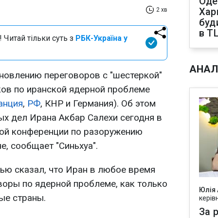
Оде
Харк
2 хв
буд
в Т
 Читай тільки суть з
РБК-Україна у
АНАЛ
бновлению переговоров с "шестеркой"
ов по иранской ядерной проблеме
анция
,
РФ
, КНР и Германия). Об этом
ых дел Ирана Акбар Салехи сегодня в
ой конференции по разоружению
е, сообщает "Синьхуа".
вью сказал, что Иран в любое время
воры по ядерной проблеме, как только
Юлія
ые страны.
керів
За р