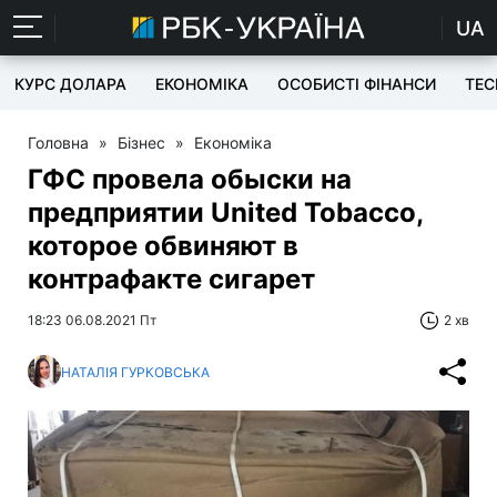
UA
КУРС ДОЛАРА
ЕКОНОМІКА
ОСОБИСТІ ФІНАНСИ
TEC
Головна
»
Бізнес
»
Економіка
ГФС провела обыски на
предприятии United Tobacco,
которое обвиняют в
контрафакте сигарет
18:23 06.08.2021 Пт
2 хв
НАТАЛІЯ ГУРКОВСЬКА