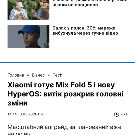
Головна
»
Бізнес
»
Tech
Xiaomi готує Mix Fold 5 і нову
HyperOS: витік розкрив головні
зміни
14:14 10.08.2026 Пн
2 хв
Масштабний апгрейд запланований вже
на осінь