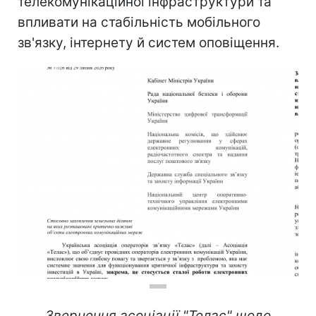
телекомунікаційної інфраструктури та
впливати на стабільність мобільного
зв'язку, інтернету й систем оповіщення.
Звернення асоціації "Телас" щодо