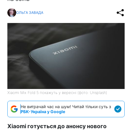
ОЛЬГА ЗАВАДА
Xiaomi Mix Fold 5 покажуть у вересні (фото: Unsplash)
Не витрачай час на шум! Читай тільки суть з
РБК-Україна у Google
Xiaomi готується до анонсу нового