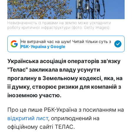
Невизначеність із правами на землю може ускладнити
роботу критичної інфраструктури (фото: Getty Images)
Не витрачай час на шум! Читай тільки суть з
РБК-Україна у Google
Українська асоціація операторів зв'язку
"Телас" закликала владу усунути
прогалину в Земельному кодексі, яка, на
її думку, створює ризики для компаній з
іноземною участю.
Про це пише РБК-Україна з посиланням на
відкритий лист
, оприлюднений на
офіційному сайті ТЕЛАС.