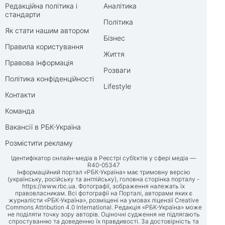
Редакційна політика і
Аналітика
стандарти
Політика
Як стати нашим автором
Бізнес
Правила користування
Життя
Правова інформація
Розваги
Політика конфіденційності
Lifestyle
Контакти
Команда
Вакансії в РБК-Україна
Розмістити рекламу
Ідентифікатор онлайн-медіа в Реєстрі суб’єктів у сфері медіа —
R40-05347
Інформаційний портал «РБК-Україна» має тримовну версію
(українську, російську та англійську), головна сторінка порталу -
https://www.rbc.ua
. Фотографії, зображення належать їх
правовласникам. Всі фотографії на Порталі, авторами яких є
журналісти «РБК-Україна», розміщені на умовах ліцензії Creative
Commons Attribution 4.0 International. Редакція «РБК-Україна» може
не поділяти точку зору авторів. Оціночні судження не підлягають
спростуванню та доведенню їх правдивості. За достовірність та