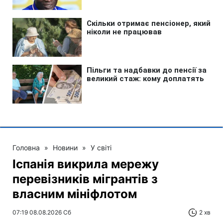
Головна
»
Новини
»
У світі
Іспанія викрила мережу
перевізників мігрантів з
власним мініфлотом
07:19 08.08.2026 Сб
2 хв