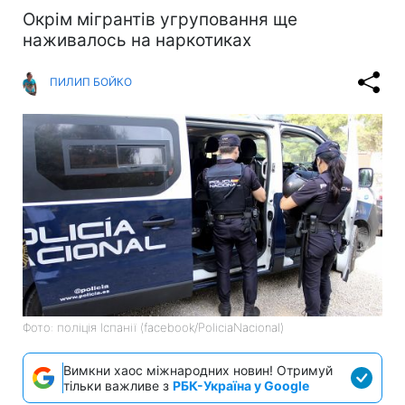
Окрім мігрантів угруповання ще
наживалось на наркотиках
ПИЛИП БОЙКО
Фото: поліція Іспанії (facebook/PoliciaNacional)
Вимкни хаос міжнародних новин! Отримуй
тільки важливе з
РБК-Україна у Google