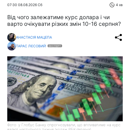
07:30 08.08.2026 Сб
4 хв
Від чого залежатиме курс долара і чи
варто очікувати різких змін 10-16 серпня?
АНАСТАСІЯ МАЦЕПА
ТАРАС ЛЄСОВИЙ
ЕКСПЕРТ
Фото: у Глобус Банку спрогнозували, що впливатиме на курс
валют наступного тижня (колаж РБК-Україна)