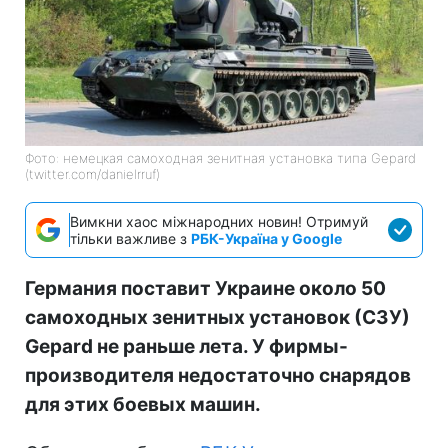
Фото: немецкая самоходная зенитная установка типа Gepard
(twitter.com/danielrruf)
Вимкни хаос міжнародних новин! Отримуй
тільки важливе з
РБК-Україна у Google
Германия поставит Украине около 50
самоходных зенитных установок (СЗУ)
Gepard не раньше лета. У фирмы-
производителя недостаточно снарядов
для этих боевых машин.