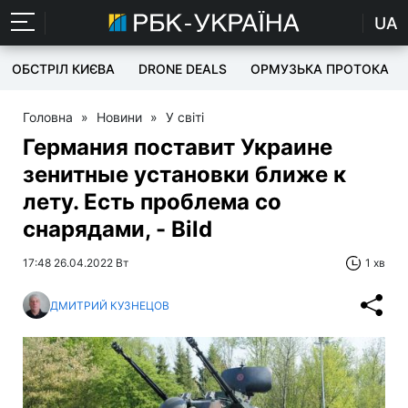
UA
ОБСТРІЛ КИЄВА
DRONE DEALS
ОРМУЗЬКА ПРОТОКА
Головна
»
Новини
»
У світі
Германия поставит Украине
зенитные установки ближе к
лету. Есть проблема со
снарядами, - Bild
17:48 26.04.2022 Вт
1 хв
ДМИТРИЙ КУЗНЕЦОВ