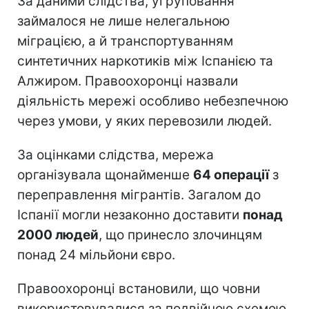
За даними слідства, угруповання
займалося не лише нелегальною
міграцією, а й транспортуванням
синтетичних наркотиків між Іспанією та
Алжиром. Правоохоронці назвали
діяльність мережі особливо небезпечною
через умови, у яких перевозили людей.
За оцінками слідства, мережа
організувала щонайменше
64 операції
з
переправлення мігрантів. Загалом до
Іспанії могли незаконно доставити
понад
2000 людей
, що принесло злочинцям
понад 24 мільйони євро.
Правоохоронці встановили, що човни
використовувалися за подвійною схемою.