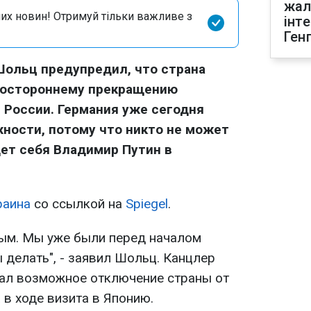
жал
их новин! Отримуй тільки важливе з
інт
Ген
Шольц предупредил, что страна
ностороннему прекращению
ы России. Германия уже сегодня
жности, потому что никто не может
ет себя Владимир Путин в
раина
со ссылкой на
Spiegel
.
вым. Мы уже были перед началом
 делать", - заявил Шольц. Канцлер
ал возможное отключение страны от
 в ходе визита в Японию.