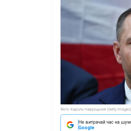
Фото: Кароль Навроцький (Getty Images
Не витрачай час на шум!
Google