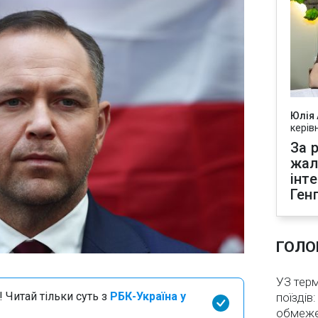
Юлія
керів
За р
жал
інт
Ген
ГОЛО
)
УЗ тер
 Читай тільки суть з
РБК-Україна у
поїздів
обмеж