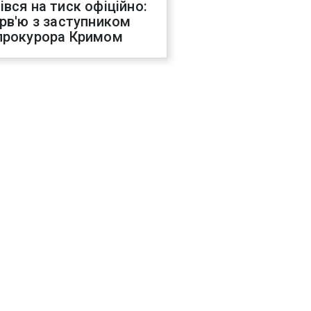
івся на тиск офіційно:
ерв'ю з заступником
прокурора Кримом