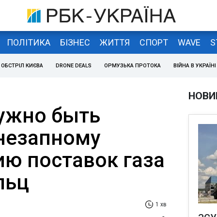
ПОЛІТИКА
БІЗНЕС
ЖИТТЯ
СПОРТ
WAVE
S
ОБСТРІЛ КИЄВА
DRONE DEALS
ОРМУЗЬКА ПРОТОКА
ВІЙНА В УКРАЇНІ
НОВИ
ужно быть
внезапному
ю поставок газа
льц
1 хв