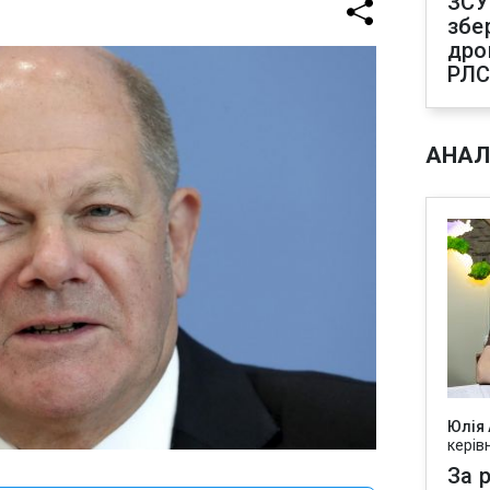
ЗСУ
збе
дро
РЛ
АНАЛ
Юлія
керів
За р