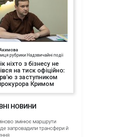
 Акимова
ниця рубрики Надзвичайні події
ік ніхто з бізнесу не
івся на тиск офіційно:
ерв'ю з заступником
прокурора Кримом
ВНІ НОВИНИ
міново змінює маршрути
: де запровадили трансфери й
ення