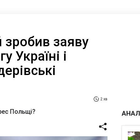
 зробив заяву
у Україні і
дерівські
2 хв
ерес Польщі?
АНАЛ