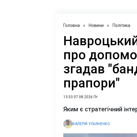
Головна
»
Новини
»
Політика
Навроцький
про допомог
згадав "бан
прапори"
13:53 07.08.2026 Пт
Яким є стратегічний інт
ВАЛЕРІЙ УЛЬЯНЕНКО