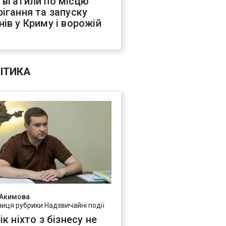
 вгатили по місцю
рігання та запуску
нів у Криму і ворожій
С
ІТИКА
 Акимова
ниця рубрики Надзвичайні події
ік ніхто з бізнесу не