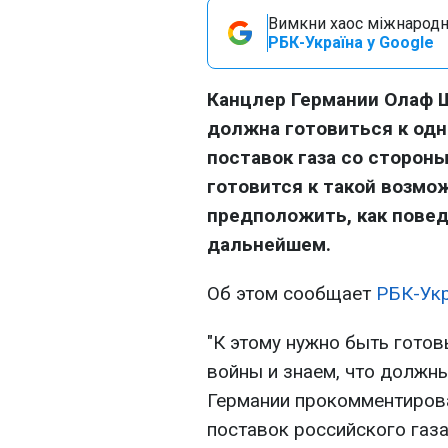
Вимкни хаос міжнародн
РБК-Україна у Google
Канцлер Германии Олаф 
должна готовиться к од
поставок газа со сторон
готовится к такой возмо
предположить, как повед
дальнейшем.
Об этом сообщает
РБК-Ук
"К этому нужно быть гото
войны и знаем, что должны
Германии прокомментиров
поставок российского газа