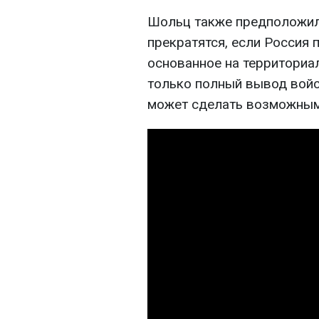
Шольц также предположил,
прекратятся, если Россия 
основанное на территориа
только полный вывод войс
может сделать возможным 