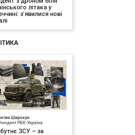
идент з дроном біля
аїнського літака у
еччині: з'явилися нові
алі
ІТИКА
янтин Широкун
пондент РБК-Україна
бутнє ЗСУ – за