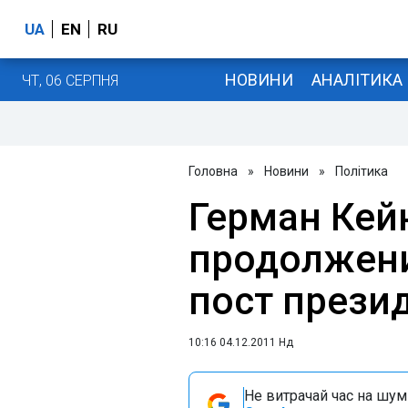
UA
EN
RU
НОВИНИ
АНАЛІТИКА
ЧТ, 06 СЕРПНЯ
Головна
»
Новини
»
Політика
Герман Кей
продолжени
пост прези
10:16 04.12.2011 Нд
Не витрачай час на шум!