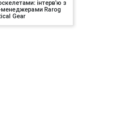
оскелетами: інтерв'ю з
-менеджерами Rarog
ical Gear