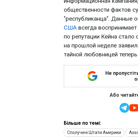
информационная кампания,
общественности фактов с
"республиканца". Данные 
США
всегда воспринимает 
по репутации Кейна стало
на прошлой неделе заявила
тайной любовницей теперь
Не пропустіт
о
Або читайте
Більше по темі:
Сполучені Штати Америки
Asso