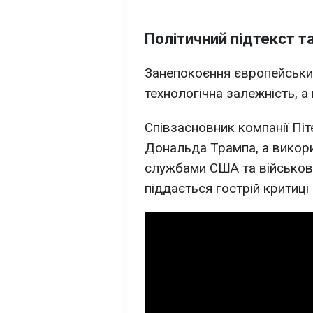
Політичний підтекст т
Занепокоєння європейськи
технологічна залежність, а 
Співзасновник компанії Піт
Дональда Трампа, а викори
службами США та військов
піддається гострій критиці