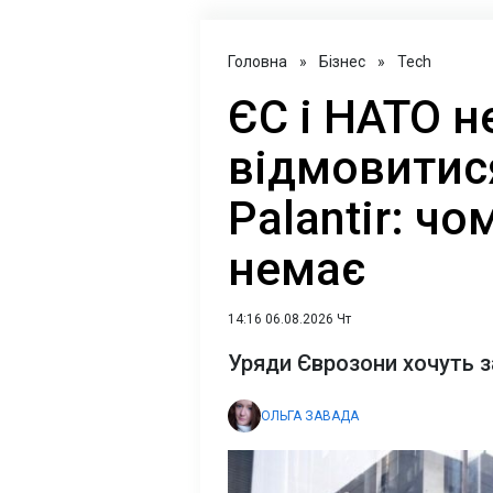
Головна
»
Бізнес
»
Tech
ЄС і НАТО 
відмовитися
Palantir: чо
немає
14:16 06.08.2026 Чт
Уряди Єврозони хочуть з
ОЛЬГА ЗАВАДА