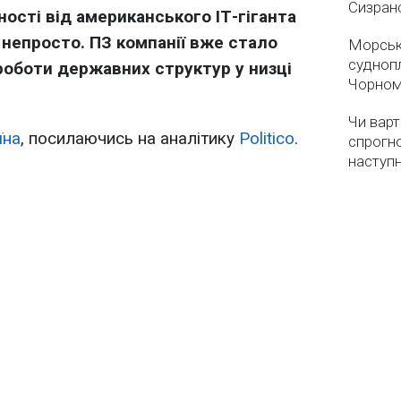
Сизран
ості від американського ІТ-гіганта
е непросто. ПЗ компанії вже стало
Морськ
суднопл
оботи державних структур у низці
Чорном
Чи варт
їна
, посилаючись на аналітику
Politico
.
спрогно
наступ