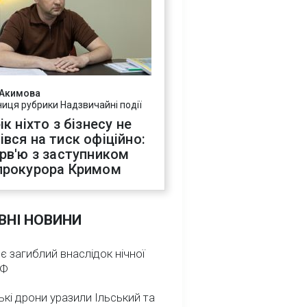
 Акимова
ниця рубрики Надзвичайні події
ік ніхто з бізнесу не
івся на тиск офіційно:
ерв'ю з заступником
прокурора Кримом
ВНІ НОВИНИ
 є загиблий внаслідок нічної
РФ
ькі дрони уразили Ільський та