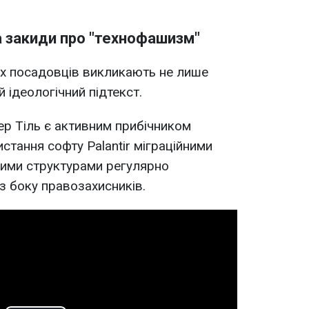
а закиди про "технофашизм"
х посадовців викликають не лише
й ідеологічний підтекст.
ер Тіль є активним прибічником
стання софту Palantir міграційними
ими структурами регулярно
 з боку правозахисників.