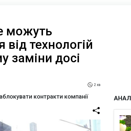
не можуть
 від технологій
му заміни досі
2 хв
аблокувати контракти компанії
АНАЛ