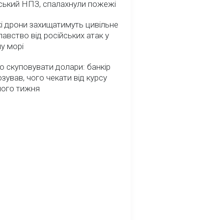
ський НПЗ, спалахнули пожежі
і дрони захищатимуть цивільне
авство від російських атак у
у морі
о скуповувати долари: банкір
зував, чого чекати від курсу
ного тижня