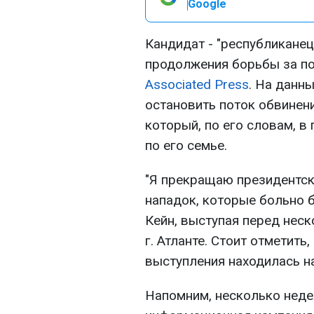
Google
Кандидат - "республиканец
продолжения борьбы за п
Associated Press
. На данн
остановить поток обвинени
который, по его словам, в 
по его семье.
"Я прекращаю президентс
нападок, которые больно б
Кейн, выступая перед нес
г. Атланте. Стоит отметить
выступления находилась на
Напомним, несколько неде