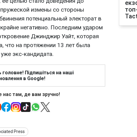
 ее целью стало доведения до
екз
топ
упружеской измены со стороны
Tact
обвинения потенциальный электорат в
крайне негативно. Последним ударом
 откровение Джинджир Уайт, которая
, что на протяжении 13 лет была
 уже экс-кандидата.
ь головне! Підпишіться на наші
новлення в Google!
 нас там, де вам зручно!
ciated Press