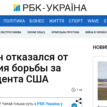
ПОЛІТИКА
БІЗНЕС
ЖИТТЯ
СПОРТ
WAVE
S
ОБСТРІЛ КИЄВА
DRONE DEALS
ОРМУЗЬКА ПРОТОКА
ВІЙНА В УКРАЇНІ
НОВИ
н отказался от
я борьбы за
дента США
1 хв
 Читай тільки суть з
РБК-Україна у