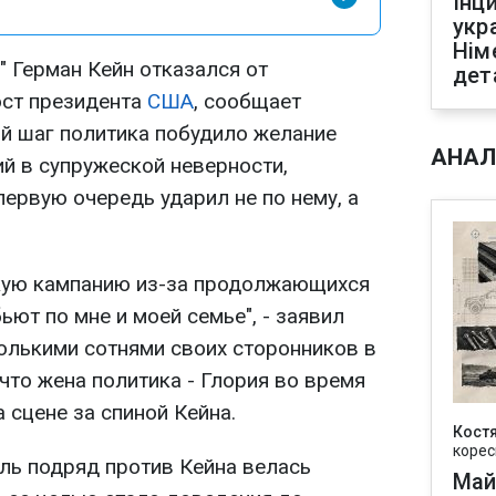
Інц
укр
Нім
" Герман Кейн отказался от
дет
ост президента
США
, сообщает
ый шаг политика побудило желание
АНАЛ
й в супружеской неверности,
первую очередь ударил не по нему, а
кую кампанию из-за продолжающихся
ьют по мне и моей семье", - заявил
колькими сотнями своих сторонников в
, что жена политика - Глория во время
 сцене за спиной Кейна.
Кост
корес
ль подряд против Кейна велась
Май