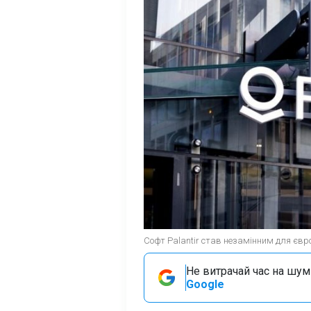
Софт Palantir став незамінним для європ
Не витрачай час на шум!
Google