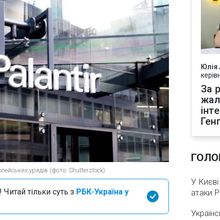
Юлія
керів
За р
жал
інт
Ген
ГОЛО
ейських урядів (фото: Shutterstock)
У Києві
 Читай тільки суть з
РБК-Україна у
атаки 
Українс