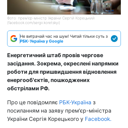
Фото: прем'єр-міністр України Сергій Корецький
(facebook.com/sergii.koretskyi)
Не витрачай час на шум! Читай тільки суть з
РБК-Україна у Google
Енергетичний штаб провів чергове
засідання. Зокрема, окреслені напрямки
роботи для пришвидшення відновлення
енергооб'єктів, пошкоджених
обстрілами РФ.
Про це повідомляє
РБК-Україна
з
посиланням на заяву прем'єр-міністра
України Сергія Корецького у
Facebook.