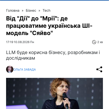
Головна
»
Бізнес
»
Tech
Від "Дії" до "Мрії": де
працюватиме українська ШІ-
модель "Сяйво"
17:19 10.08.2026 Пн
2 хв
LLM буде корисна бізнесу, розробникам і
дослідникам
ОЛЬГА ЗАВАДА