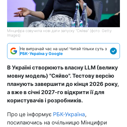
Мінцифра озвучила нові дати запуску "Сяйва" (фото: Getty
Images)
Не витрачай час на шум! Читай тільки суть з
РБК-Україна у Google
В Україні створюють власну LLM (велику
мовну модель) "Сяйво". Тестову версію
планують завершити до кінця 2026 року,
а вже в січні 2027-го відкрити її для
користувачів і розробників.
Про це інформує
РБК-Україна
,
посилаючись на очільницю Мінцифри