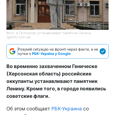
Фото: в Геническе устанавливают памятник Ленину
(galinfo.com.ua)
Розумій ситуацію на фронті через факти, а не
чутки з
РБК-Україна у Google
Во временно захваченном Геническе
(Херсонская область) российские
оккупанты устанавливают памятник
Ленину. Кроме того, в городе появились
советские флаги.
Об этом сообщает
РБК-Украина
со