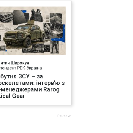
янтин Широкун
пондент РБК-Україна
бутнє ЗСУ – за
оскелетами: інтерв'ю з
-менеджерами Rarog
ical Gear