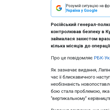
Розумій ситуацію на фро
Україна у Google
Російський генерал-полк
контролював безпеку в Ку
займалася захистом вразл
кілька місяців до операці
Про це повідомляє
РБК-Ук
Як зазначає видання, Лапін
час її блискавичного насту
необізнаність новопоставл
бою стала проблемою, яка 
"вертикальному" керівницт