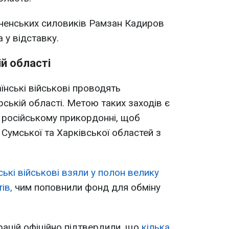
чеченських силовиків Рамзан Кадиров
 у відставку.
ій області
їнські військові проводять
ській області. Метою таких заходів є
 російському прикордонні, щоб
Сумської та Харківської областей з
ські військові взяли у полон велику
ів,
чим поповнили фонд для обміну
рацій офіційно підтвердили, що
кілька