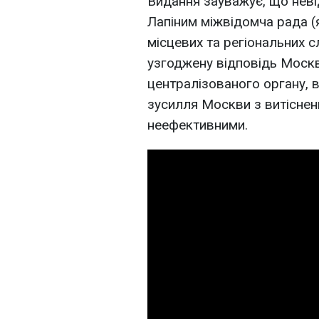
Видання зауважує, що нев
Лапіним міжвідомча рада (я
місцевих та регіональних с
узгоджену відповідь Москви
централізованого органу, в
зусилля Москви з витіснен
неефективними.