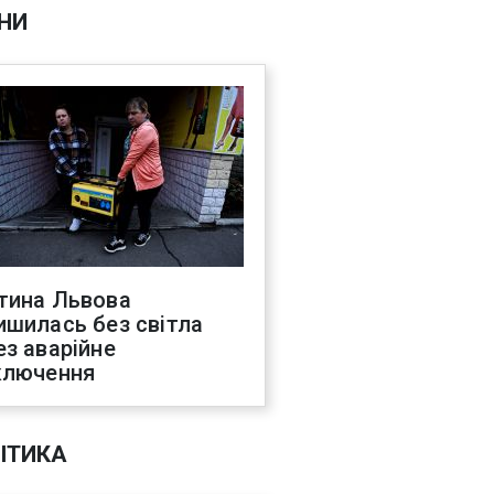
НИ
тина Львова
ишилась без світла
ез аварійне
ключення
ІТИКА