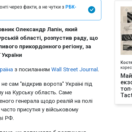
нті через факти, а не чутки з
РБК-
овник Олександр Лапін, який
рській області, розпустив раду, що
ивого прикордонного регіону, за
ї України
Кост
корес
раїна
з посиланням
Wall Street Journal
.
Май
екз
 не сам "відкрив ворота" Україні під
топ
пу на Курську область. Саме
Tact
еного генерала щодо реалій на полі
часто присутня у військовому
ві РФ.