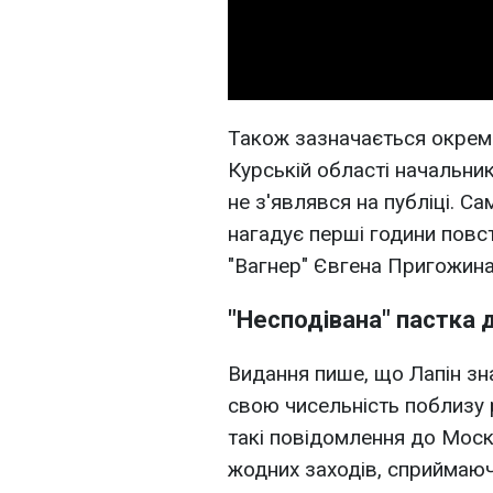
Також зазначається окремо 
Курській області начальни
не з'являвся на публіці. С
нагадує перші години повс
"Вагнер" Євгена Пригожина
"Несподівана" пастка 
Видання пише, що Лапін зн
свою чисельність поблизу 
такі повідомлення до Мос
жодних заходів, сприймаюч