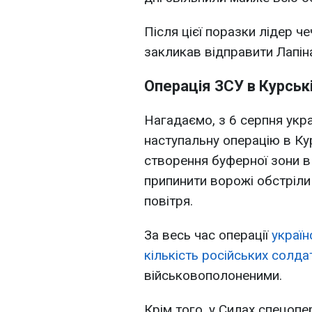
Після цієї поразки лідер 
закликав відправити Лапіна
Операція ЗСУ в Курськ
Нагадаємо, з 6 серпня укра
наступальну операцію в Кур
створення буферної зони в
припинити ворожі обстріли 
повітря.
За весь час операції
україн
кількість російських солдат
військовополоненими.
Крім того, у Силах спецопе