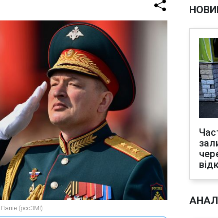
НОВИ
Час
зал
чер
від
АНАЛ
Лапін (росЗМІ)