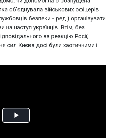
ідомо, чи допомогла б розпущена
ка об'єднувала військових офіцерів і
лужбовців безпеки - ред.) організувати
 на наступ українців. Втім, без
ідповідального за реакцію Росії,
ня сил Києва досі були хаотичними і
Play
Video