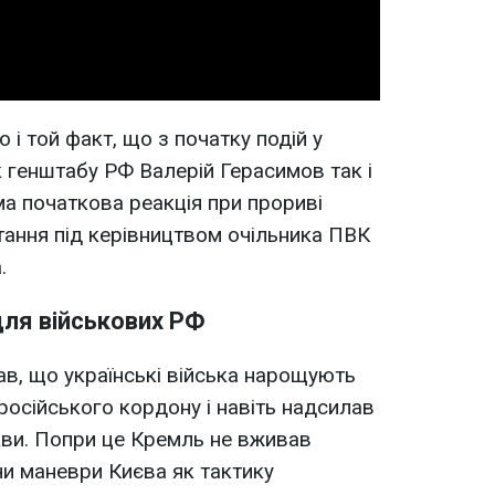
і той факт, що з початку подій у
к генштабу РФ Валерій Герасимов так і
ама початкова реакція при прориві
тання під керівництвом очільника ПВК
.
для військових РФ
ав, що українські війська нарощують
російського кордону і навіть надсилав
кви. Попри це Кремль не вживав
и маневри Києва як тактику