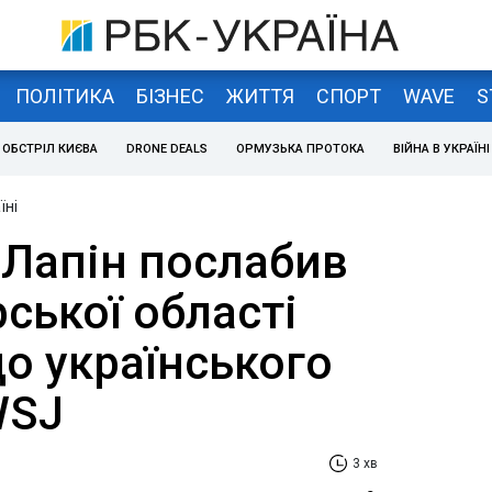
ПОЛІТИКА
БІЗНЕС
ЖИТТЯ
СПОРТ
WAVE
S
ОБСТРІЛ КИЄВА
DRONE DEALS
ОРМУЗЬКА ПРОТОКА
ВІЙНА В УКРАЇНІ
їні
 Лапін послабив
ської області
о українського
WSJ
3 хв