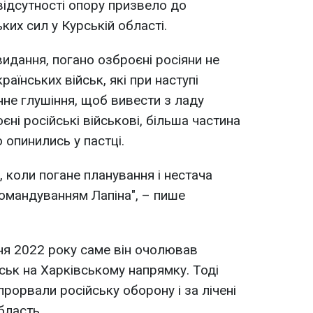
 відсутності опору призвело до
их сил у Курській області.
идання, погано озброєні росіяни не
аїнських військ, які при наступі
не глушіння, щоб вивести з ладу
єні російські військові, більша частина
 опинились у пастці.
 коли погане планування і нестача
омандуванням Лапіна", – пише
ня 2022 року саме він очолював
ськ на Харківському напрямку. Тоді
прорвали російську оборону і за лічені
бласть.