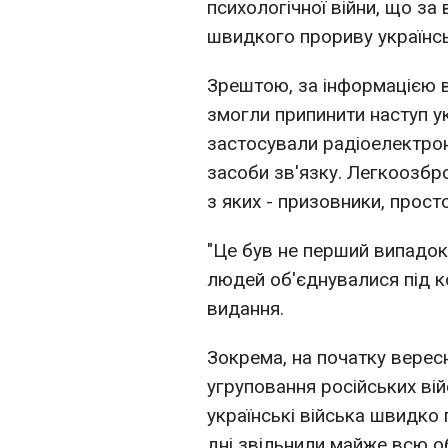
психологічної війни, що за
швидкого прориву українськ
Зрештою, за інформацією в
змогли припинити наступ укр
застосували радіоелектрон
засоби зв'язку. Легкоозбро
з яких - призовники, просто
"Це був не перший випадок,
людей об'єднувалися під к
видання.
Зокрема, на початку верес
угруповання російських вій
українські війська швидко 
дні звільнили майже всю о