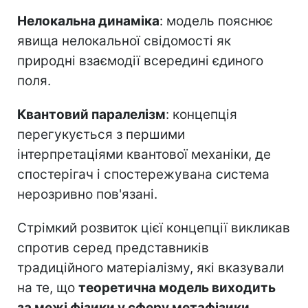
Нелокальна динаміка
: модель пояснює
явища нелокальної свідомості як
природні взаємодії всередині єдиного
поля.
Квантовий паралелізм
: концепція
перегукується з першими
інтерпретаціями квантової механіки, де
спостерігач і спостережувана система
нерозривно пов'язані.
Стрімкий розвиток цієї концепції викликав
спротив серед представників
традиційного матеріалізму, які вказували
на те, що
теоретична модель виходить
за межі фізики у сферу метафізики