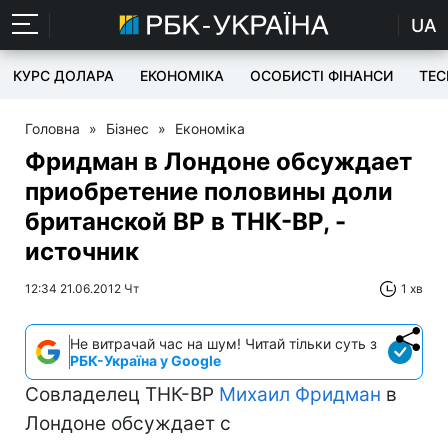
UA
КУРС ДОЛАРА
ЕКОНОМІКА
ОСОБИСТІ ФІНАНСИ
TEC
Головна
»
Бізнес
»
Економіка
Фридман в Лондоне обсуждает
приобретение половины доли
британской BP в ТНК-ВР, -
источник
12:34 21.06.2012 Чт
1 хв
Не витрачай час на шум! Читай тільки суть з
РБК-Україна у Google
Совладелец ТНК-ВР
Михаил Фридман
в
Лондоне обсуждает с