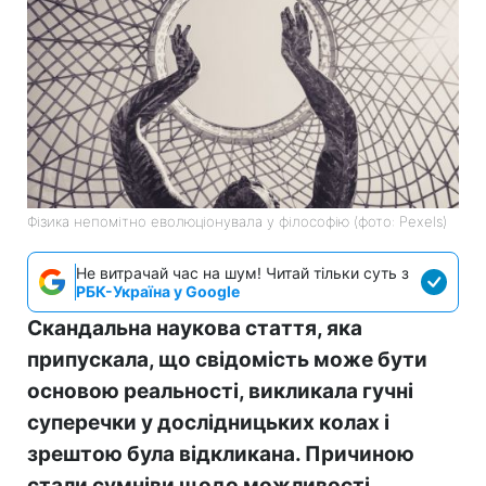
Фізика непомітно еволюціонувала у філософію (фото: Pexels)
Не витрачай час на шум! Читай тільки суть з
РБК-Україна у Google
Скандальна наукова стаття, яка
припускала, що свідомість може бути
основою реальності, викликала гучні
суперечки у дослідницьких колах і
зрештою була відкликана. Причиною
стали сумніви щодо можливості