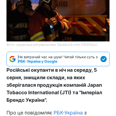
Фото: українські рятувальники (facebook.com DSNSKyiv)
Не витрачай час на шум! Читай тільки суть з
РБК-Україна у Google
Російські окупанти в ніч на середу, 5
серня, знищили склади, на яких
зберігалася продукція компаній Japan
Tobacco International (JTI) та "Імперіал
Брендс Україна".
Про це повідомляє
РБК-Україна
з