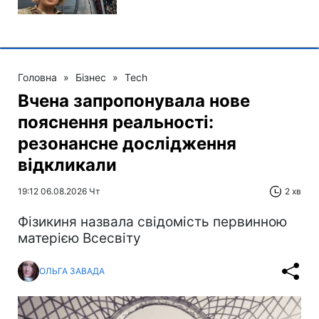
Головна
»
Бізнес
»
Tech
Вчена запропонувала нове
пояснення реальності:
резонансне дослідження
відкликали
19:12 06.08.2026 Чт
2 хв
Фізикиня назвала свідомість первинною
матерією Всесвіту
ОЛЬГА ЗАВАДА