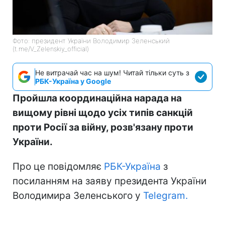
Фото: президент України Володимир Зеленський
(t.me/V_Zelenskiy_official)
Не витрачай час на шум! Читай тільки суть з
РБК-Україна у Google
Пройшла координаційна нарада на
вищому рівні щодо усіх типів санкцій
проти Росії за війну, розв'язану проти
України.
Про це повідомляє
РБК-Україна
з
посиланням на заяву президента України
Володимира Зеленського у
Telegram.