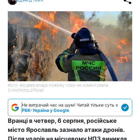
ЕДУАРД ТКАЧ
Фото: місцева влада пожежу поки не коментувала
(t.me/mchs_official)
Не витрачай час на шум! Читай тільки суть з
РБК-Україна у Google
Вранці в четвер, 6 серпня, російське
місто Ярославль зазнало атаки дронів.
Після ударів на місцевому НПЗ виникла