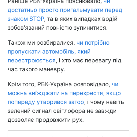
Раніше РБК-Україна пояснювало,
чи
достатньо просто пригальмувати перед
знаком STOP
, та в яких випадках водій
зобов'язаний повністю зупинитися.
Також ми розбиралися,
чи потрібно
пропускати автомобіль, який
перестроюється
, і хто має перевагу під
час такого маневру.
Крім того, РБК-Україна розповідало,
чи
можна виїжджати на перехрестя, якщо
попереду утворився затор
, і чому навіть
зелений сигнал світлофора не завжди
дозволяє продовжити рух.