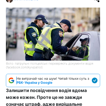
Фото: патрульні поліцейські перевіряють документи водія
(facebook.com/kyivpatrol)
Не витрачай час на шум! Читай тільки суть з
РБК-Україна у Google
Залишити посвідчення водія вдома
може кожен. Проте це не завжди
означає штраф, адже вирішальне