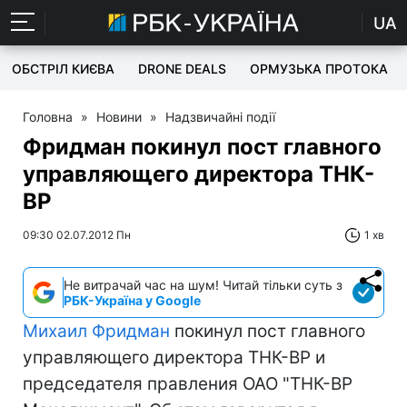
UA
ОБСТРІЛ КИЄВА
DRONE DEALS
ОРМУЗЬКА ПРОТОКА
Головна
»
Новини
»
Надзвичайні події
Фридман покинул пост главного
управляющего директора ТНК-
BP
09:30 02.07.2012 Пн
1 хв
Не витрачай час на шум! Читай тільки суть з
РБК-Україна у Google
Михаил Фридман
покинул пост главного
управляющего директора ТНК-BP и
председателя правления ОАО "ТНК-ВР