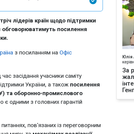
тріч лідерів країн щодо підтримки
ня обговорюватимуть посилення
ьки.
раїна
з посиланням на
Офіс
Юлія
керів
За р
 час засідання учасники саміту
жал
інт
ідтримки України, а також
посилення
Ген
СУ) та оборонно-промислового
що є одними з головних гарантій
 питаннях, пов'язаних із переговорним
ня миру, та
механізмах реалізації