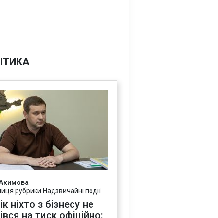
ІТИКА
 Акимова
ниця рубрики Надзвичайні події
ік ніхто з бізнесу не
івся на тиск офіційно: