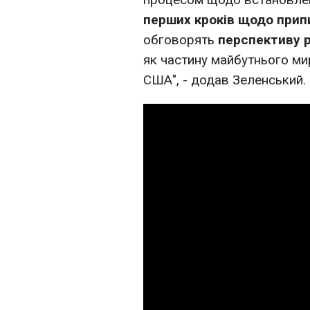
перших кроків щодо прип
обговорять
перспективу р
як частину майбутнього ми
США", - додав Зеленський.