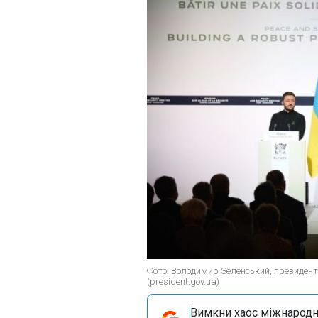
Фото: Володимир Зеленський, президент
(president.gov.ua)
Вимкни хаос міжнародн