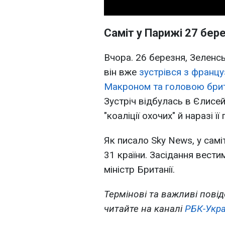
Саміт у Парижі 27 бер
Вчора. 26 березня, Зеленсь
він вже
зустрівся з франц
Макроном та головою бри
Зустріч відбулась в Єлисе
"коаліції охочих" й наразі ї
Як писало Sky News, у саміт
31 країни. Засідання вести
міністр Британії.
Термінові та важливі повід
читайте на каналі
РБК-Укра