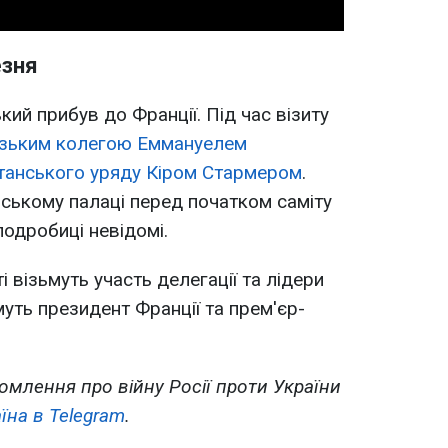
езня
кий прибув до Франції. Під час візиту
узьким колегою Еммануелем
танського уряду Кіром Стармером
.
йському палаці перед початком саміту
ї подробиці невідомі.
і візьмуть участь делегації та лідери
муть президент Франції та прем'єр-
омлення про війну Росії проти України
їна в Telegram
.