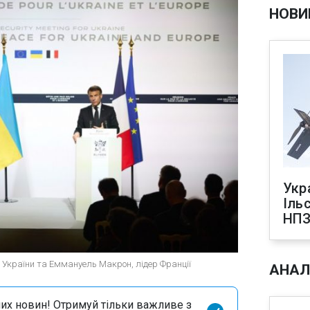
НОВИ
Укр
Іль
НПЗ
 України та Еммануель Макрон, лідер Франції
АНАЛ
их новин! Отримуй тільки важливе з