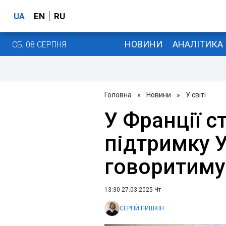
UA
EN
RU
НОВИНИ
АНАЛІТИКА
СБ, 08 СЕРПНЯ
Головна
»
Новини
»
У світі
У Франції с
підтримку У
говоритиму
13:30 27.03.2025 Чт
СЕРГІЙ ПИШКІН