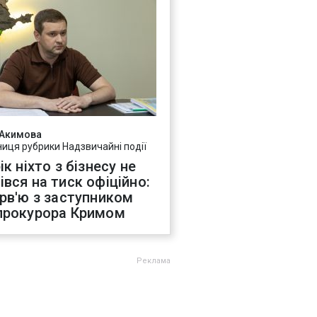
 Акимова
ниця рубрики Надзвичайні події
ік ніхто з бізнесу не
івся на тиск офіційно:
ерв'ю з заступником
прокурора Кримом