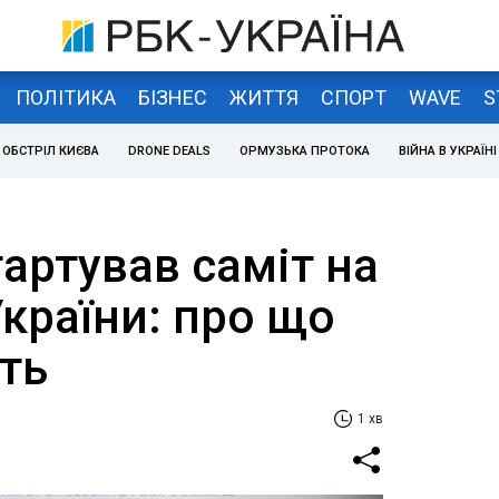
ПОЛІТИКА
БІЗНЕС
ЖИТТЯ
СПОРТ
WAVE
S
ОБСТРІЛ КИЄВА
DRONE DEALS
ОРМУЗЬКА ПРОТОКА
ВІЙНА В УКРАЇНІ
тартував саміт на
країни: про що
ть
1 хв