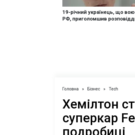
Головна
»
Бізнес
»
Tech
Хемілтон с
суперкар Fer
подробиці