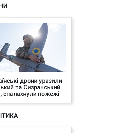
НИ
аїнські дрони уразили
ський та Сизранський
, спалахнули пожежі
ІТИКА