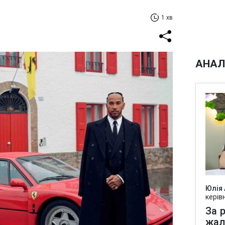
1 хв
АНАЛ
Юлія
керів
За р
жал