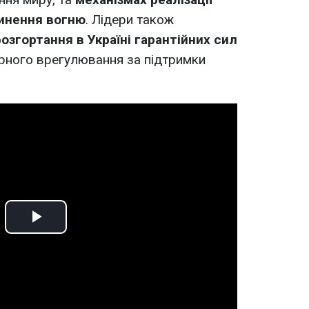
инення вогню
. Лідери також
озгортання в Україні гарантійних сил
рного врегулювання за підтримки
Play
Video