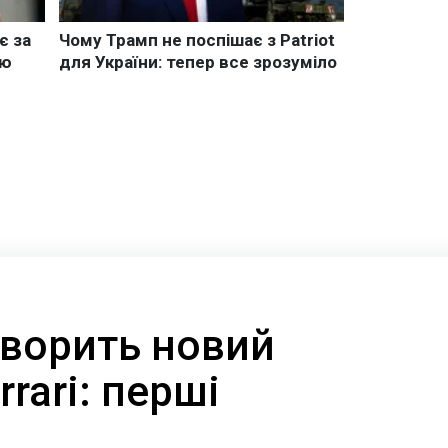
творить новий
rari: перші