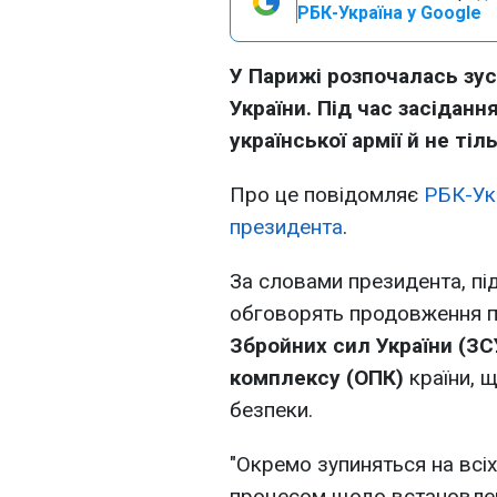
РБК-Україна у Google
У Парижі розпочалась зус
України. Під час засідан
української армії й не тіл
Про це повідомляє
РБК-Ук
президента
.
За словами президента, під
обговорять продовження п
Збройних сил України (З
комплексу (ОПК)
країни, 
безпеки.
"Окремо зупиняться на всіх
процесом щодо встановлен