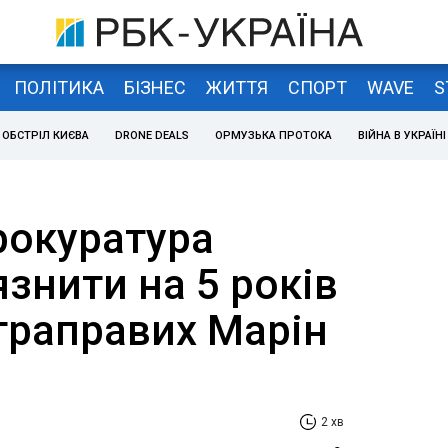
ПОЛІТИКА
БІЗНЕС
ЖИТТЯ
СПОРТ
WAVE
S
ОБСТРІЛ КИЄВА
DRONE DEALS
ОРМУЗЬКА ПРОТОКА
ВІЙНА В УКРАЇНІ
рокуратура
язнити на 5 років
траправих Марін
2 хв