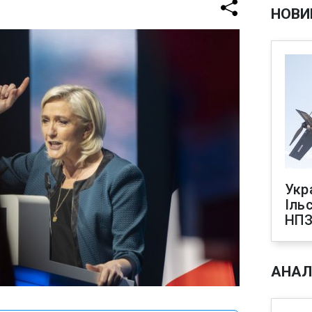
НОВИ
Укр
Іль
НПЗ
АНАЛ