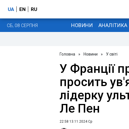
UA
EN
RU
НОВИНИ
АНАЛІТИКА
СБ, 08 СЕРПНЯ
Головна
»
Новини
»
У світі
У Франції п
просить ув'
лідерку уль
Ле Пен
22:58 13.11.2024 Ср