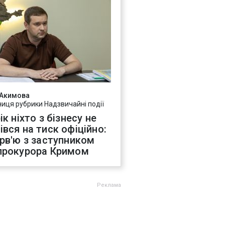
 Акимова
ниця рубрики Надзвичайні події
ік ніхто з бізнесу не
івся на тиск офіційно:
ерв'ю з заступником
прокурора Кримом