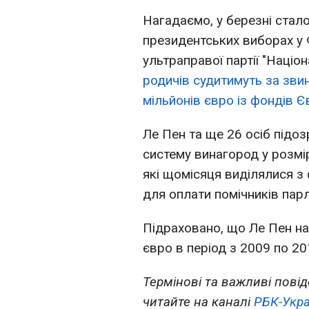
Нагадаємо, у березні стал
президентських виборах у 
ультраправої партії "Націо
родичів судитимуть за зви
мільйонів євро із фондів 
Ле Пен та ще 26 осіб підо
систему винагород у розмір
які щомісяця виділялися 
для оплати помічників пар
Підраховано, що Ле Пен на
євро в період з 2009 по 201
Термінові та важливі повід
читайте на каналі
РБК-Укра