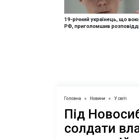
Головна
»
Новини
»
У світі
Під Новоси
солдати вл