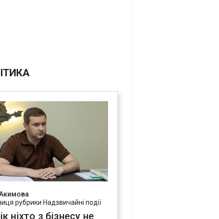
ІТИКА
 Акимова
ниця рубрики Надзвичайні події
ік ніхто з бізнесу не