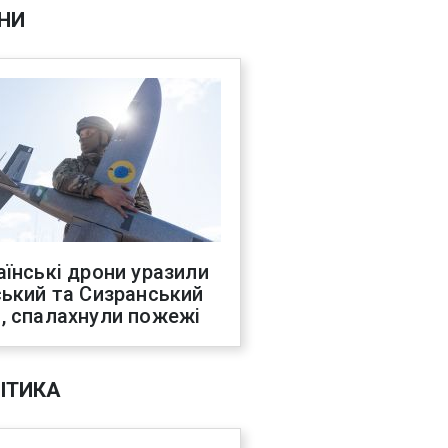
НИ
аїнські дрони уразили
ський та Сизранський
, спалахнули пожежі
ІТИКА