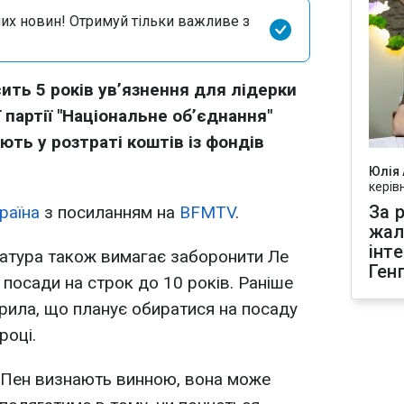
их новин! Отримуй тільки важливе з
ть 5 років увʼязнення для лідерки
 партії "Національне обʼєднання"
ують у розтраті коштів із фондів
Юлія
керів
За р
раїна
з посиланням на
BFMTV
.
жал
інт
ратура також вимагає заборонити Ле
Ген
 посади на строк до 10 років. Раніше
рила, що планує обиратися на посаду
році.
 Пен визнають винною, вона може