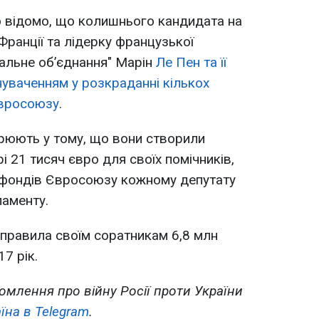
о відомо, що колишнього кандидата на
Франції та лідерку французької
нальне обʼєднання" Марін
Ле Пен та її
нуваченням у розкраданні кількох
Євросоюзу
.
зрюють у тому, що вони створили
і 21 тисяч євро для своїх помічників,
з фондів Євросоюзу кожному депутату
ламенту.
правила своїм соратникам 6,8 млн
7 рік.
омлення про війну Росії проти України
їна в Telegram
.