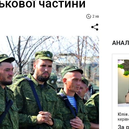
ськової частини
2 хв
АНАЛ
Юлія
керів
За р