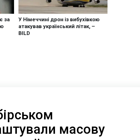
бірськом
аштували масову