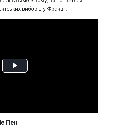
полягатиме в тому, чи почнеться
нтських виборів у Франції.
Play
Video
Ле Пен