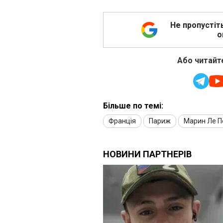
Не пропустіт
о
Або читайте
Більше по темі:
Франція
Париж
Марин Ле П