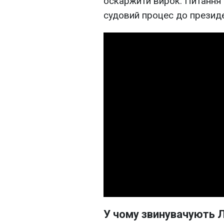
оскаржити вирок. Питання 
судовий процес до президе
У чому звинувачують 