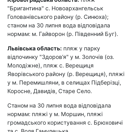
"Бригантина" с. Новоархангельськ
Голованівського району (р. Синюха);
станом на 30 липня вода відповідала
нормам: м. Гайворон (р. Південний Буг).
Львівська область:
пляж у парку
відпочинку "Здоров’я" у м. Золочів (оз.
Молодіжне), пляж с. Верещиця
Яворівського району (р. Верещиця), пляжі
у м. Перемишляни, в селищах Підберізці,
Коросне, Давидів, Старе Село.
Станом на 30 липня вода відповідала
нормам: пляжі у м. Моршин, пляжі
громадського користування с. Брюховичі
та с. Воля Гамулецька.