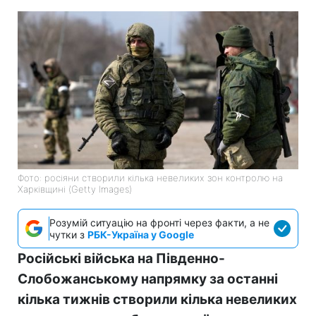
Фото: росіяни створили кілька невеликих зон контролю на
Харківщині (Getty Images)
Розумій ситуацію на фронті через факти, а не
чутки з
РБК-Україна у Google
Російські війська на Південно-
Слобожанському напрямку за останні
кілька тижнів створили кілька невеликих