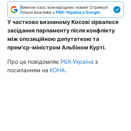
Вимкни хаос міжнародних новин! Отримуй
тільки важливе з
РБК-Україна у Google
У частково визнаному Косові зірвалося
засідання парламенту після конфлікту
між опозиційною депутаткою та
прем'єр-міністром Альбіном Курті.
Про це повідомляє
РБК-Україна
з
посиланням на
KOHA
.