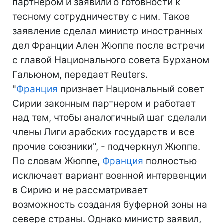
партнером и заявили о готовности к
тесному сотрудничеству с ним. Такое
заявление сделал министр иностранных
дел Франции Ален Жюппе после встречи
с главой Национального совета Бурханом
Гальюном, передает Reuters.
"
Франция
признает Национальный совет
Сирии законным партнером и работает
над тем, чтобы аналогичный шаг сделали
члены Лиги арабских государств и все
прочие союзники", - подчеркнул Жюппе.
По словам Жюппе,
Франция
полностью
исключает вариант военной интервенции
в Сирию и не рассматривает
возможность создания буферной зоны на
севере страны. Однако министр заявил,