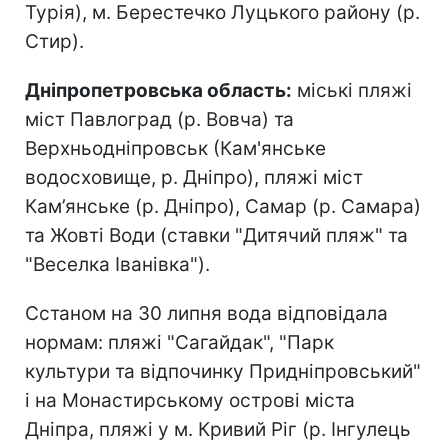
Турія), м. Берестечко Луцького району (р.
Стир).
Дніпропетровська область:
міські пляжі
міст Павлоград (р. Вовча) та
Верхньодніпровськ (Кам'янське
водосховище, р. Дніпро), пляжі міст
Кам’янське (р. Дніпро), Самар (р. Самара)
та Жовті Води (ставки "Дитячий пляж" та
"Веселка Іванівка").
Сстаном на 30 липня вода відповідала
нормам: пляжі "Сагайдак", "Парк
культури та відпочинку Придніпровський"
і на Монастирському острові міста
Дніпра, пляжі у м. Кривий Ріг (р. Інгулець