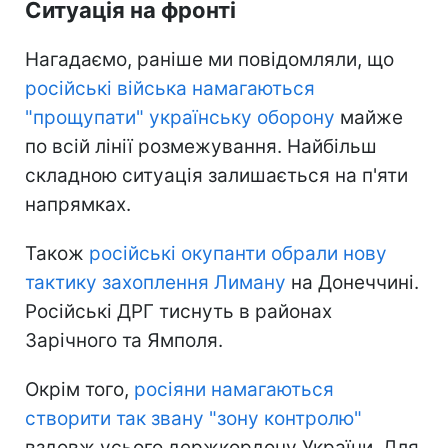
Ситуація на фронті
Нагадаємо, раніше ми повідомляли, що
російські війська намагаються
"прощупати" українську оборону
майже
по всій лінії розмежування. Найбільш
складною ситуація залишається на п'яти
напрямках.
Також
російські окупанти обрали нову
тактику захоплення Лиману
на Донеччині.
Російські ДРГ тиснуть в районах
Зарічного та Ямполя.
Окрім того,
росіяни намагаються
створити так звану "зону контролю"
вздовж усього держкордону України. Для