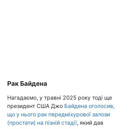
Рак Байдена
Нагадаємо, у травні 2025 року тоді ще
президент США Джо
Байдена оголосив,
що у нього рак передміхурової залози
(простати) на пізній стадії
, який дав