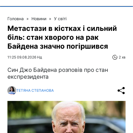
Головна
»
Новини
»
У світі
Метастази в кістках і сильний
біль: стан хворого на рак
Байдена значно погіршився
11:25 09.08.2026 Нд
2 хв
Син Джо Байдена розповів про стан
експрезидента
ТЕТЯНА СТЕПАНОВА