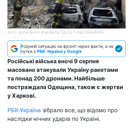
Фото: росія вночі атакувала Одесу (t.me/odesaMVA)
Розумій ситуацію на фронті через факти, а не
чутки з
РБК-Україна у Google
Російські війська вночі 9 серпня
масовано атакували Україну ракетами
та понад 200 дронами. Найбільше
постраждала Одещина, також є жертви
у Харкові.
РБК-Україна
зібрало все, що відомо про
наслідки нічних ударів по Україні.