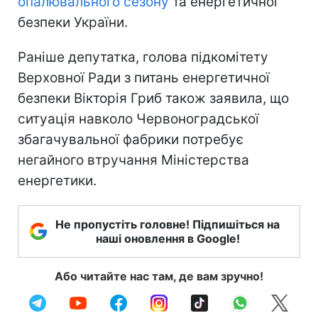
опалювального сезону
та енергетичної
безпеки України.
Раніше депутатка, голова підкомітету
Верховної Ради з питань енергетичної
безпеки Вікторія Гриб також заявила, що
ситуація навколо Червоноградської
збагачувальної фабрики потребує
негайного втручання Міністерства
енергетики.
Не пропустіть головне! Підпишіться на
наші оновлення в Google!
Або читайте нас там, де вам зручно!