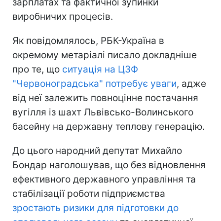
зарплатах та фактичної зупинки
виробничих процесів.
Як повідомлялось, РБК-Україна в
окремому метаріалі писало докладніше
про те, що
ситуація на ЦЗФ
"Червоноградська" потребує уваги
, адже
від неї залежить повноцінне постачання
вугілля із шахт Львівсько-Волинського
басейну на державну теплову генерацію.
До цього народний депутат Михайло
Бондар наголошував, що без відновлення
ефективного державного управління та
стабілізації роботи підприємства
зростають ризики для підготовки до