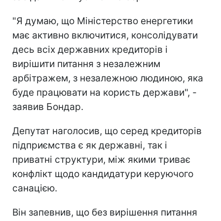
"Я думаю, що Міністерство енергетики
має активно включитися, консолідувати
десь всіх державних кредиторів і
вирішити питання з незалежним
арбітражем, з незалежною людиною, яка
буде працювати на користь держави", -
заявив Бондар.
Депутат наголосив, що серед кредиторів
підприємства є як державні, так і
приватні структури, між якими триває
конфлікт щодо кандидатури керуючого
санацією.
Він запевнив, що без вирішення питання