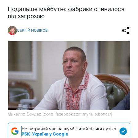
Подальше майбутнє фабрики опинилося
під загрозою
СЕРГІЙ НОВІКОВ
Михайло Бондар (фото: facebook.com myhajlo.bondar)
Не витрачай час на шум! Читай тільки суть з
РБК-Україна у Google