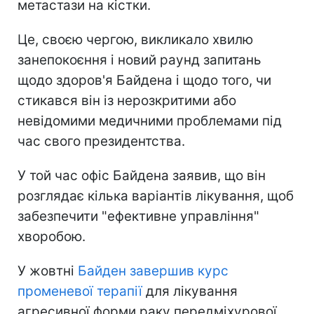
метастази на кістки.
Це, своєю чергою, викликало хвилю
занепокоєння і новий раунд запитань
щодо здоров'я Байдена і щодо того, чи
стикався він із нерозкритими або
невідомими медичними проблемами під
час свого президентства.
У той час офіс Байдена заявив, що він
розглядає кілька варіантів лікування, щоб
забезпечити "ефективне управління"
хворобою.
У жовтні
Байден завершив курс
променевої терапії
для лікування
агресивної форми раку передміхурової