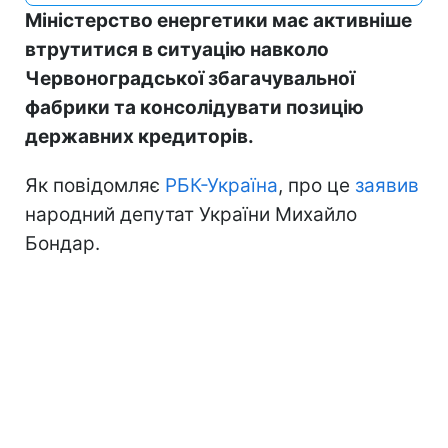
Міністерство енергетики має активніше
втрутитися в ситуацію навколо
Червоноградської збагачувальної
фабрики та консолідувати позицію
державних кредиторів.
Як повідомляє
РБК-Україна
, про це
заявив
народний депутат України Михайло
Бондар.