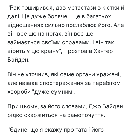
"Рак поширився, дав метастази в кістки й
далі. Це дуже боляче. І це в багатьох
відношеннях сильно послаблює його. Але
він все ще на ногах, він все ще
займається своїми справами. І він так
вірить у цю країну", - розповів Хантер
Байден.
Він не уточнив, які саме органи уражені,
але назвав спостереження за перебігом
хвороби "дуже сумним".
При цьому, за його словами, Джо Байден
рідко скаржиться на самопочуття.
"Єдине, що я скажу про тата і його