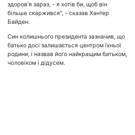
здоров'я зараз, - я хотів би, щоб він
більше скаржився", - сказав Хантер
Байден.
Син колишнього президента зазначив, що
батько досі залишається центром їхньої
родини, і назвав його найкращим батьком,
чоловіком і дідусем.