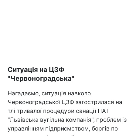
Ситуація на ЦЗФ
"Червоноградська"
Нагадаємо, ситуація навколо
Червоноградської ЦЗФ загострилася на
тлі тривалої процедури санації ПАТ
"Львівська вугільна компанія", проблем із
управлінням підприємством, боргів по