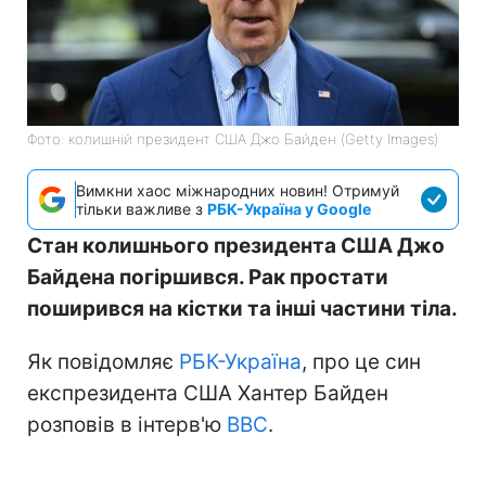
Фото: колишній президент США Джо Байден (Getty Images)
Вимкни хаос міжнародних новин! Отримуй
тільки важливе з
РБК-Україна у Google
Стан колишнього президента США Джо
Байдена погіршився. Рак простати
поширився на кістки та інші частини тіла.
Як повідомляє
РБК-Україна
, про це син
експрезидента США Хантер Байден
розповів в інтерв'ю
BBC
.