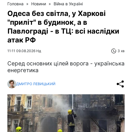
Головна
»
Новини
»
Війна в Україні
Одеса без світла, у Харкові
"приліт" в будинок, а в
Павлограді - в ТЦ: всі наслідки
атак РФ
11:11 09.08.2026 Нд
3 хв
Серед основних цілей ворога - українська
енергетика
ДМИТРО ЛЕВИЦЬКИЙ