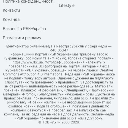
Політика конфіденційності
Lifestyle
Контакти
Команда
Вакансії в РБК-Україна
Розмістити рекламу
Ідентифікатор онлайн-медіа в Реєстрі суб’єктів у сфері медіа —
R40-05347
Інформаційний портал «РБК-Україна» має тримовну версію
(українську, російську та англійську), головна сторінка порталу -
https://www.rbc.ua
. Фотографії, зображення належать їх
правовласникам. Всі фотографії на Порталі, авторами яких є
журналісти «РБК-Україна», розміщені на умовах ліцензії Creative
Commons Attribution 4.0 International. Редакція «РБК-Україна» може
не поділяти точку зору авторів. Оціночні судження не підлягають
спростуванню та доведенню їх правдивості. За достовірність та
зміст реклами відповідальність несе рекламодавець. Матеріали,
позначені плашкою: «Прес-релізи», «Спецпроект», «Партнерський
матеріал», «Promo», «Благодійність», «Резонанс» розміщуються на
правах реклами і призначені, як правило, для осіб, які досягли 21-
річного віку. «Новини компанії» - це інформаційний формат, що
охоплює новини, події та оголошення, пов'язані з діяльністю
компаній, базуються на пресрелізах, які випускають самі
компанії, і за які редакція не несе відповідальність. Онлайн-медіа
«РБК-Україна» призначене для осіб віком від 21 року.
© ТОВ «УБТ», 2006-2026.