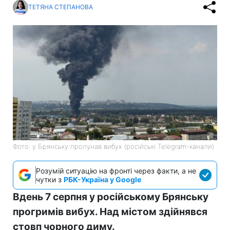
ТЕТЯНА СТЕПАНОВА
Фото: у Брянську пролунав вибух (російські Telegram-канали)
Розумій ситуацію на фронті через факти, а не
чутки з
РБК-Україна у Google
Вдень 7 серпня у російському Брянську
прогримів вибух. Над містом здійнявся
стовп чорного диму.