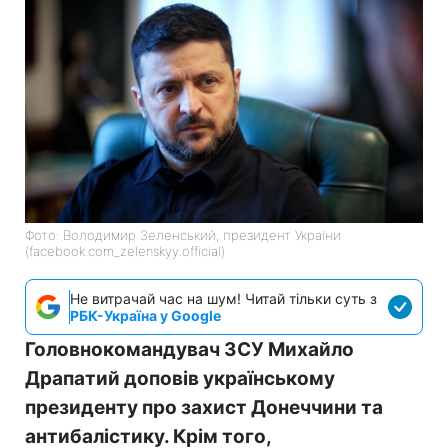
Фото: Володимир Зеленський, президент України
(facebook.com_zelenskyy.official)
Не витрачай час на шум! Читай тільки суть з
РБК-Україна у Google
Головнокомандувач ЗСУ Михайло
Драпатий доповів українському
президенту про захист Донеччини та
антибалістику. Крім того,