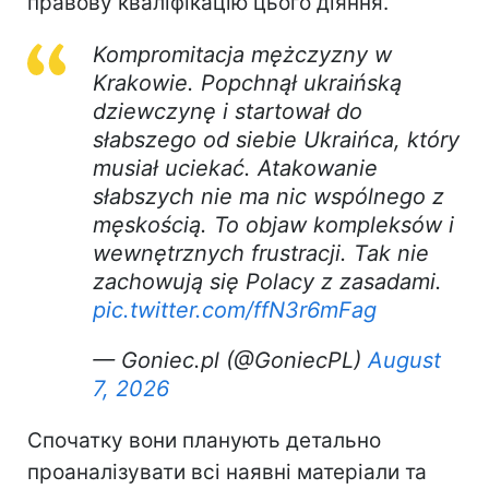
правову кваліфікацію цього діяння.
Kompromitacja mężczyzny w
Krakowie. Popchnął ukraińską
dziewczynę i startował do
słabszego od siebie Ukraińca, który
musiał uciekać. Atakowanie
słabszych nie ma nic wspólnego z
męskością. To objaw kompleksów i
wewnętrznych frustracji. Tak nie
zachowują się Polacy z zasadami.
pic.twitter.com/ffN3r6mFag
— Goniec.pl (@GoniecPL)
August
7, 2026
Спочатку вони планують детально
проаналізувати всі наявні матеріали та