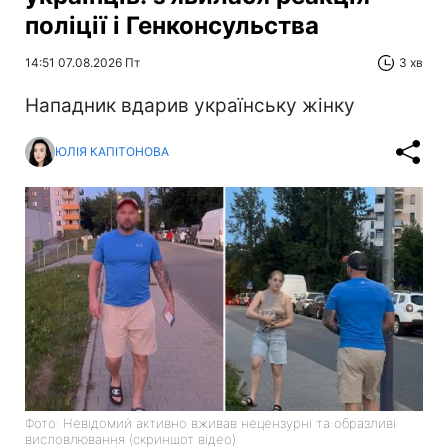
поліції і Генконсульства
14:51 07.08.2026 Пт
3 хв
Нападник вдарив українську жінку
ЮЛІЯ КАПІТОНОВА
Фото: Невідомий активно вживав нецензурні та образливі
висловлювання (скриншот відео)