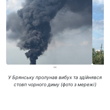
У Брянську пролунав вибух та здійнявся
стовп чорного диму (фото з мережі)